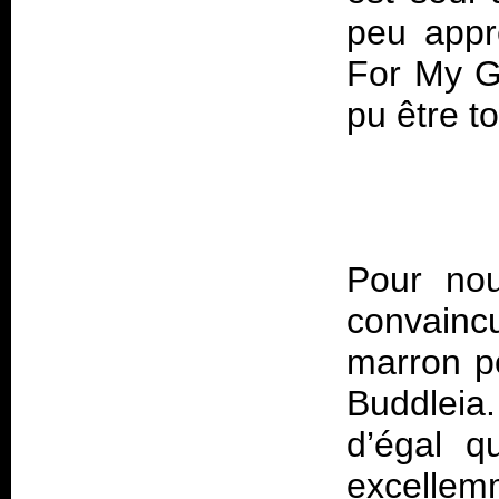
peu apprê
For My Gi
Pour nou
convaincu
marron p
Buddleia.
d’égal q
excellem