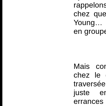
rappelon
chez que
Young… b
Mais co
chez le 
traversé
juste e
errances 