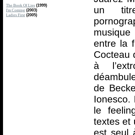
The Book Of Lies
(1999)
un tit
I'm Coming
(2003)
Ladies First
(2005)
pornogra
musique 
entre la 
Cocteau d
à l’ext
déambule
de Becke
Ionesco.
le feeli
textes et
est seul