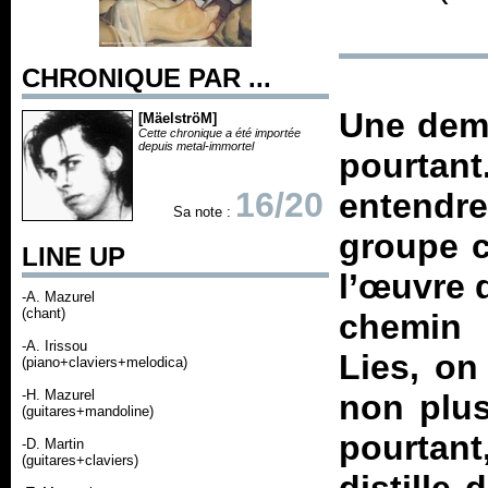
CHRONIQUE PAR ...
Une demi
[MäelströM]
Cette chronique a été importée
depuis metal-immortel
pourtan
16/20
entendr
Sa note :
groupe c
LINE UP
l’œuvre d
-A. Mazurel
(chant)
chemin 
-A. Irissou
Lies, on
(piano+claviers+melodica)
-H. Mazurel
non plus
(guitares+mandoline)
pourtant,
-D. Martin
(guitares+claviers)