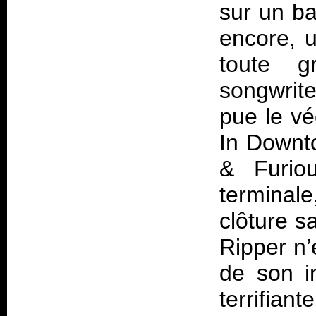
sur un ba
encore, 
toute g
songwrite
pue le v
In Downto
& Furiou
terminal
clôture s
Ripper n’
de son in
terrifian