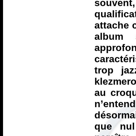
souvent
qualific
attache 
album 
approf
caracté
trop jaz
klezmero
au croqu
n’entend
désorma
que nul