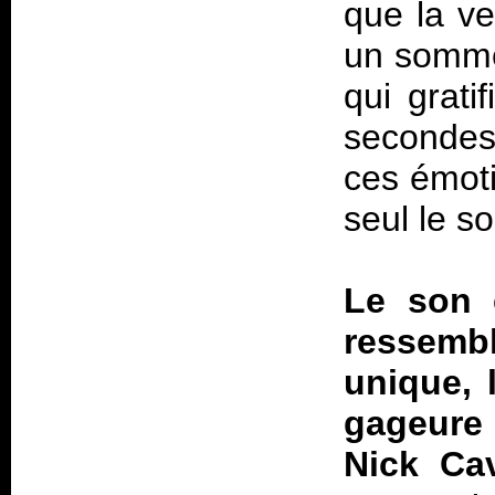
que la v
un somme
qui grati
secondes 
ces émoti
seul le s
Le son 
ressembl
unique, 
gageure
Nick Ca