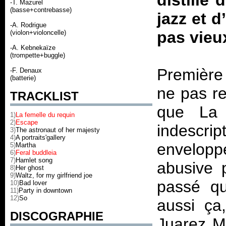
distille
-T. Mazurel
(basse+contrebasse)
jazz et d
-A. Rodrigue
pas vieu
(violon+violoncelle)
-A. Kebnekaïze
(trompette+buggle)
Première
-F. Denaux
(batterie)
ne pas re
TRACKLIST
que La 
1)
La femelle du requin
2)
Escape
indescrip
3)
The astronaut of her majesty
4)
A portraits'gallery
envelop
5)
Martha
6)
Feral buddleia
7)
Hamlet song
abusive 
8)
Her ghost
9)
Waltz, for my girlfriend joe
passé qu
10)
Bad lover
11)
Party in downtown
12)
So
aussi ça
DISCOGRAPHIE
Juarez M