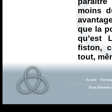
paraîtr
moins d
avantage
que la p
qu’est L
fiston, 
tout, mê
Accueil
Chroniq
©Les Eternels 