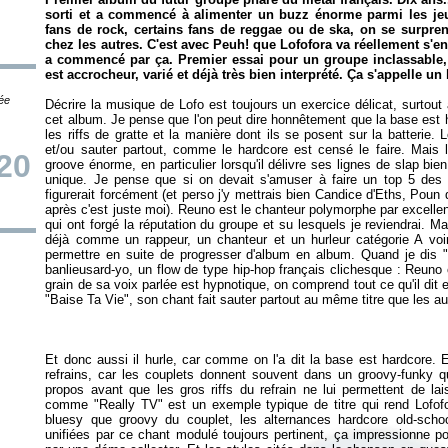
sorti et a commencé à alimenter un buzz énorme parmi les jeu
fans de rock, certains fans de reggae ou de ska, on se surpren
chez les autres. C'est avec
Peuh!
que Lofofora va réellement s'en
a commencé par ça. Premier essai pour un groupe inclassable,
est accrocheur, varié et déjà très bien interprété. Ça s'appelle un
tée
Décrire la musique de Lofo est toujours un exercice délicat, surtout
cet album. Je pense que l'on peut dire honnêtement que la base est h
les riffs de gratte et la manière dont ils se posent sur la batterie. 
et/ou sauter partout, comme le hardcore est censé le faire. Mais l
20
groove énorme, en particulier lorsqu'il délivre ses lignes de slap bi
unique. Je pense que si on devait s'amuser à faire un top 5 des 
figurerait forcément (et perso j'y mettrais bien Candice d'Eths, Po
après c'est juste moi). Reuno est le chanteur polymorphe par excelle
qui ont forgé la réputation du groupe et su lesquels je reviendrai. M
déjà comme un rappeur, un chanteur et un hurleur catégorie A voi
permettre en suite de progresser d'album en album. Quand je dis 
banlieusard-yo, un flow de type hip-hop français clichesque : Reuno
grain de sa voix parlée est hypnotique, on comprend tout ce qu'il dit
Et donc aussi il hurle, car comme on l'a dit la base est hardcore. Et
refrains, car les couplets donnent souvent dans un groovy-funky q
propos avant que les gros riffs du refrain ne lui permettent de la
comme "Really TV" est un exemple typique de titre qui rend Lofofora
bluesy que groovy du couplet, les alternances hardcore old-scho
unifiées par ce chant modulé toujours pertinent, ça impressionne 