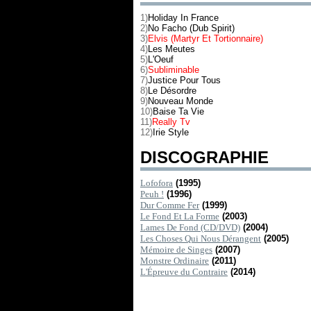
1)
Holiday In France
2)
No Facho (Dub Spirit)
3)
Elvis (Martyr Et Tortionnaire)
4)
Les Meutes
5)
L'Oeuf
6)
Subliminable
7)
Justice Pour Tous
8)
Le Désordre
9)
Nouveau Monde
10)
Baise Ta Vie
11)
Really Tv
12)
Irie Style
DISCOGRAPHIE
Lofofora
(1995)
Peuh !
(1996)
Dur Comme Fer
(1999)
Le Fond Et La Forme
(2003)
Lames De Fond (CD/DVD)
(2004)
Les Choses Qui Nous Dérangent
(2005)
Mémoire de Singes
(2007)
Monstre Ordinaire
(2011)
L'Épreuve du Contraire
(2014)