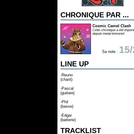
CHRONIQUE PAR ...
Cosmic Camel Clash
Cette chronique a été impor
depuis metal-immortel
15/
Sa note :
LINE UP
-Reuno
(chant)
-Pascal
(guitare)
-Phil
(basse)
-Edgar
(batterie)
TRACKLIST