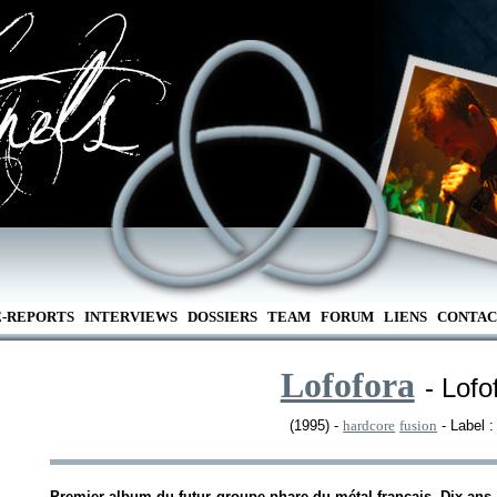
E-REPORTS
INTERVIEWS
DOSSIERS
TEAM
FORUM
LIENS
CONTAC
Lofofora
- Lofo
(1995) -
hardcore
fusion
- Label 
Premier album du futur groupe phare du métal français. Dix ans..