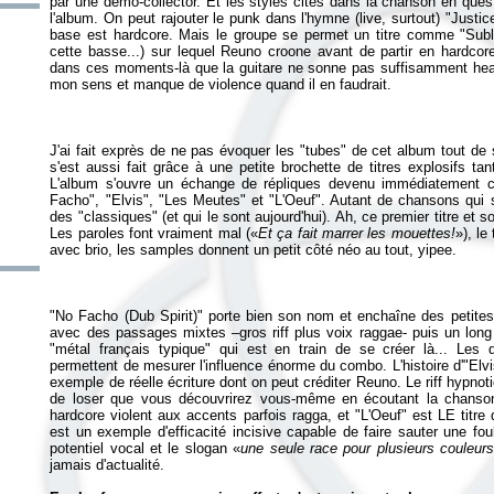
par une démo-collector. Et les styles cités dans la chanson en que
l'album. On peut rajouter le punk dans l'hymne (live, surtout) "Justi
base est hardcore. Mais le groupe se permet un titre comme "Subl
cette basse...) sur lequel Reuno croone avant de partir en hardcor
dans ces moments-là que la guitare ne sonne pas suffisamment heavy
J'ai fait exprès de ne pas évoquer les "tubes" de cet album tout de
s'est aussi fait grâce à une petite brochette de titres explosifs t
L'album s'ouvre un échange de répliques devenu immédiatement cul
Facho", "Elvis", "Les Meutes" et "L'Oeuf". Autant de chansons q
des "classiques" (et qui le sont aujourd'hui). Ah, ce premier titre et s
Les paroles font vraiment mal («
Et ça fait marrer les mouettes!
»), le
"No Facho (Dub Spirit)" porte bien son nom et enchaîne des petites 
avec des passages mixtes –gros riff plus voix raggae- puis un long 
"métal français typique" qui est en train de se créer là... Les 
permettent de mesurer l'influence énorme du combo. L'histoire d'"Elvi
exemple de réelle écriture dont on peut créditer Reuno. Le riff hypnot
de loser que vous découvrirez vous-même en écoutant la chanso
hardcore violent aux accents parfois ragga, et "L'Oeuf" est LE titre 
est un exemple d'efficacité incisive capable de faire sauter une fo
potentiel vocal et le slogan «
une seule race pour plusieurs couleurs
jamais d'actualité.