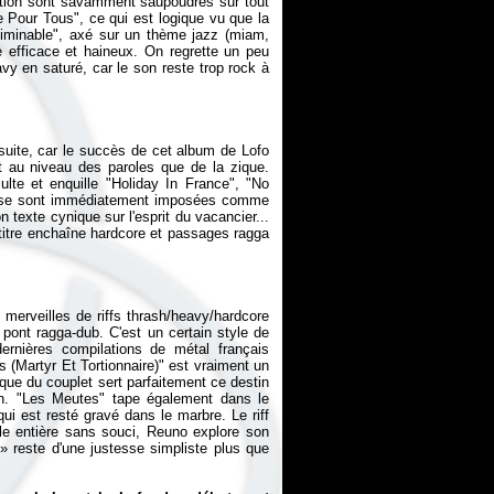
stion sont savamment saupoudrés sur tout
ce Pour Tous", ce qui est logique vu que la
iminable", axé sur un thème jazz (miam,
e efficace et haineux. On regrette un peu
 en saturé, car le son reste trop rock à
 suite, car le succès de cet album de Lofo
ant au niveau des paroles que de la zique.
te et enquille "Holiday In France", "No
ui se sont immédiatement imposées comme
on texte cynique sur l'esprit du vacancier...
 titre enchaîne hardcore et passages ragga
merveilles de riffs thrash/heavy/hardcore
pont ragga-dub. C'est un certain style de
dernières compilations de métal français
s (Martyr Et Tortionnaire)" est vraiment un
ique du couplet sert parfaitement ce destin
n. "Les Meutes" tape également dans le
qui est resté gravé dans le marbre. Le riff
ule entière sans souci, Reuno explore son
» reste d'une justesse simpliste plus que