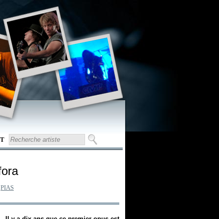
T
fora
:
PIAS
. Il y a dix ans que ce premier opus est