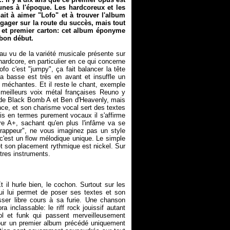
nes à l'époque. Les hardcoreux et les
ait à aimer "Lofo" et à trouver l'album
gager sur la route du succès, mais tout
 et premier carton: cet album éponyme
 bon début.
 au vu de la variété musicale présente sur
ardcore, en particulier en ce qui concerne
Lofo c'est "jumpy", ça fait balancer la tête
a basse est très en avant et insuffle un
en méchantes. Et il reste le chant, exemple
meilleurs voix métal françaises Reuno y
un de Black Bomb A et Ben d'Heavenly, mais
nce, et son charisme vocal sert des textes
ais en termes purement vocaux il s'affirme
re A+, sachant qu'en plus l'infâme va se
"rappeur", ne vous imaginez pas un style
 c'est un flow mélodique unique. Le simple
 et son placement rythmique est nickel. Sur
 il hurle bien, le cochon. Surtout sur les
ui lui permet de poser ses textes et son
isser libre cours à sa furie. Une chanson
 inclassable: le riff rock jouissif autant
ol et funk qui passent merveilleusement
pour un premier album précédé uniquement