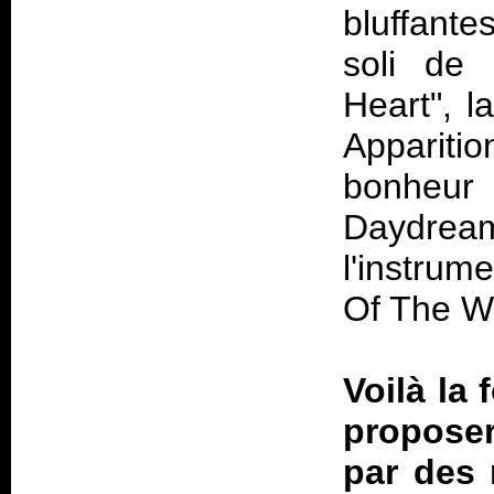
bluffante
soli de
Heart", l
Apparit
bonheur 
Daydre
l'instrum
Of The Wo
Voilà la
proposer
par des 