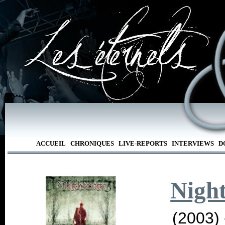
ACCUEIL
CHRONIQUES
LIVE-REPORTS
INTERVIEWS
D
Nigh
(2003)