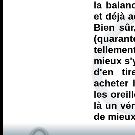
la balan
et déjà 
Bien sûr
(quaran
tellemen
mieux s'
d'en ti
acheter 
les oreil
là un vér
de mieux