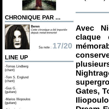
CHRONIQUE PAR ...
Avec Ni
Beren
Cette chronique a été importée
depuis metal-immortel
claque 
17/20
mémorabl
Sa note :
conserv
LINE UP
plusie
-Tomas Lindberg
(chant)
Nightr
-Tom S. Englund
supergro
(chant)
-Gus G.
Gates, T
(guitare)
Iliopou
-Marios Illiopoulos
(guitare)