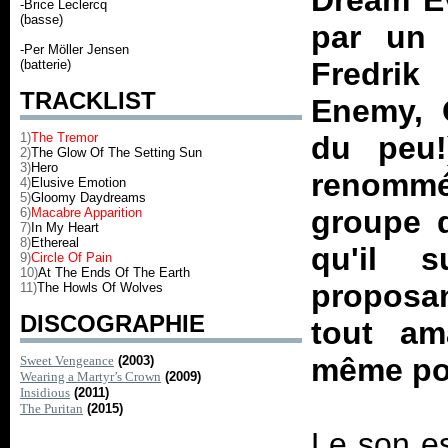
Dream Ev
-Brice Leclercq
(basse)
par un 
-Per Möller Jensen
Fredrik
(batterie)
TRACKLIST
Enemy, 
1)
The Tremor
du peu
2)
The Glow Of The Setting Sun
3)
Hero
renommé
4)
Elusive Emotion
5)
Gloomy Daydreams
groupe q
6)
Macabre Apparition
7)
In My Heart
8)
Ethereal
qu'il 
9)
Circle Of Pain
10)
At The Ends Of The Earth
proposa
11)
The Howls Of Wolves
DISCOGRAPHIE
tout am
même pou
Sweet Vengeance
(2003)
Wearing a Martyr’s Crown
(2009)
Insidious
(2011)
The Puritan
(2015)
Le son es