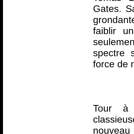
Gates. Sa
grondant
faiblir 
seuleme
spectre 
Tour à 
classieu
nouveau