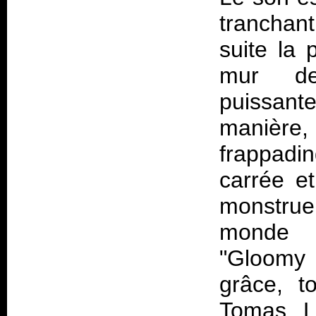
tranchant
suite la 
mur de
puissant
manièr
frappadin
carrée et
monstrue
monde l
"Gloomy 
grâce, t
Tomas Li