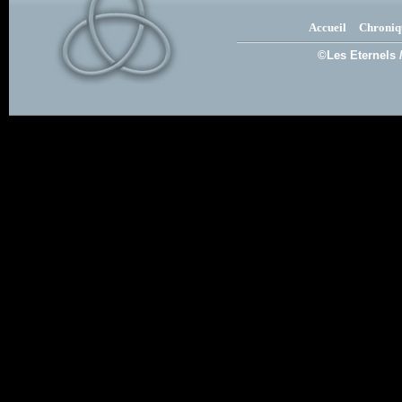
Accueil
Chroniq
©Les Eternels 