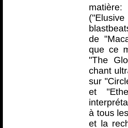
matière
("Elusive
blastbeat
de "Maca
que ce m
"The Glo
chant ult
sur "Circl
et "Eth
interprét
à tous les
et la rec