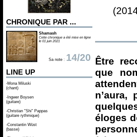
(2014
CHRONIQUE PAR ...
Shamash
Cette chronique a été mise en ligne
le 01 juin 2021
14/20
Être re
Sa note :
que nom
LINE UP
attenden
-Mona Miluski
(chant)
n’aura, 
-Ingwer Boysen
(guitare)
quelque
-Christian "Shi" Pappas
éloges d
(guitare rythmique)
-Constantin Wüst
personn
(basse)