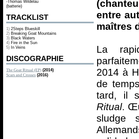
(chante
-Thomas Wildelau
(batterie)
entre au
TRACKLIST
maîtres d
1)
2Steps Blueskill
2)
Breaking Goat Mountains
3)
Black Waters
4)
Fire in the Sun
La rapi
5)
In Veins
DISCOGRAPHIE
parfaite
2014 à H
The Goat Ritual (EP)
(2014)
Scars and Crosses
(2016)
de temps
tard, il
Ritual
. Œ
sludge s
Allemands