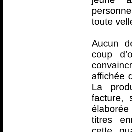
personne
toute vell
Aucun dé
coup d’œ
convaincr
affichée 
La prod
facture,
élaborée
titres e
cette qu