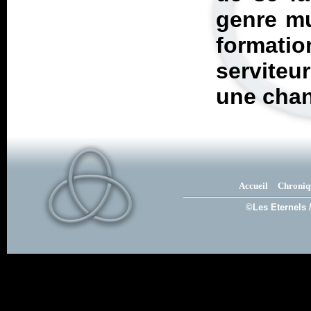
genre mu
formatio
serviteu
une chan
Accueil
Chroniq
©Les Eternels 