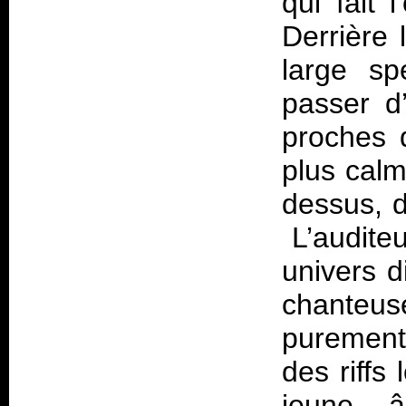
qui fait 
Derrière 
large sp
passer d
proches 
plus calm
dessus, d
L’auditeu
univers d
chante
purement
des riffs
jeune 