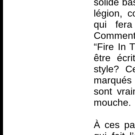
solide ba
légion, 
qui fera
Comment
“Fire In 
être écr
style? Ce
marqués d
sont vra
mouche.
À ces pas