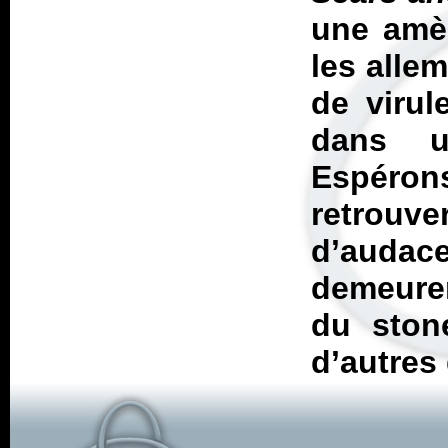
une amèr
les alle
de viru
dans u
Espéro
retrou
d’audac
demeurer
du ston
d’autres