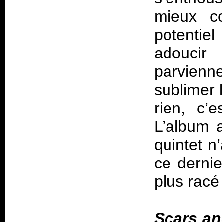
mieux c
potentiel
adoucir
parvienn
sublimer 
rien, c’e
L’album a
quintet n
ce derni
plus racé
Scars a