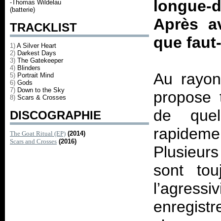
longue-
-Thomas Wildelau
(batterie)
Après av
TRACKLIST
que faut
1)
A Silver Heart
2)
Darkest Days
3)
The Gatekeeper
4)
Blinders
Au rayon
5)
Portrait Mind
6)
Gods
7)
Down to the Sky
propose 
8)
Scars & Crosses
de quel
DISCOGRAPHIE
rapidemen
The Goat Ritual (EP)
(2014)
Scars and Crosses
(2016)
Plusieur
sont to
l’agress
enregist