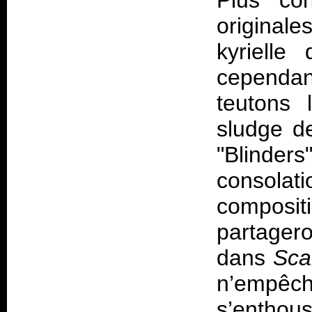
Plus co
original
kyrielle
cependan
teutons 
sludge d
"Blinders
consolat
compos
partager
dans
Sca
n’empê
s’entho