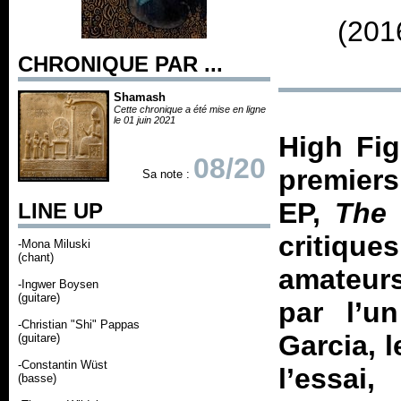
(201
CHRONIQUE PAR ...
Shamash
Cette chronique a été mise en ligne
le 01 juin 2021
High Fig
08/20
premiers
Sa note :
EP,
The 
LINE UP
critiqu
-Mona Miluski
(chant)
amateur
-Ingwer Boysen
(guitare)
par l’u
-Christian "Shi" Pappas
Garcia, 
(guitare)
-Constantin Wüst
l’essai
(basse)