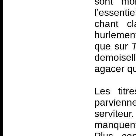
sont moi
l’essentie
chant cl
hurlemen
que sur
demoisel
agacer q
Les titr
parvienne
serviteu
manquent 