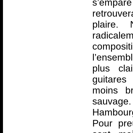
s’empare
retrouver
plaire
radical
composit
l’ensembl
plus cl
guitares
moins br
sauvage.
Hambourge
Pour pre