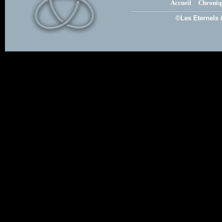
Accueil
Chroniq
©Les Eternels 