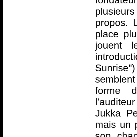
fondate
plusieurs
propos. 
place plu
jouent l
introduc
Sunrise")
semblent 
forme d
l’auditeu
Jukka Pe
mais un p
son chan