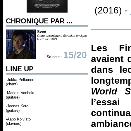
(2016) -
CHRONIQUE PAR ...
Sven
Cette chronique a été mise en ligne
le 01 juin 2021
Les Fi
15/20
avaient 
Sa note :
dans leq
LINE UP
longtem
-Jukka Pelkonen
(chant)
World S
-Markus Vanhala
(guitare)
l’essa
-Joonas Koto
continua
(guitare)
-Aapo Koivisto
ambianc
(claviers)