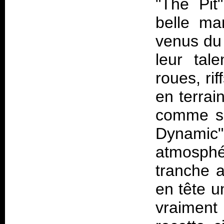
"The Pit"
belle ma
venus du 
leur tal
roues, rif
en terrai
comme s
Dynamic",
atmosphé
tranche a
en tête u
vraiment