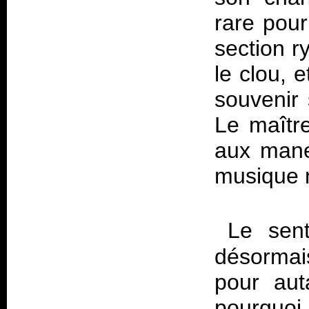
rare pour
section r
le clou, e
souvenir 
Le maîtr
aux manet
musique n
Le sent
désormais
pour aut
pourquoi