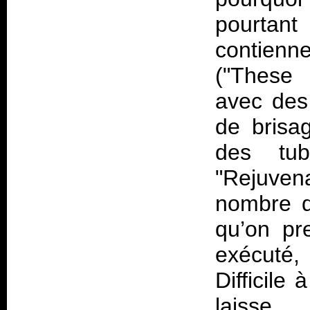
pourta
contienn
("These 
avec des 
de brisa
des tub
"Rejuvena
nombre d
qu’on pre
exécuté, 
Difficile 
laisse