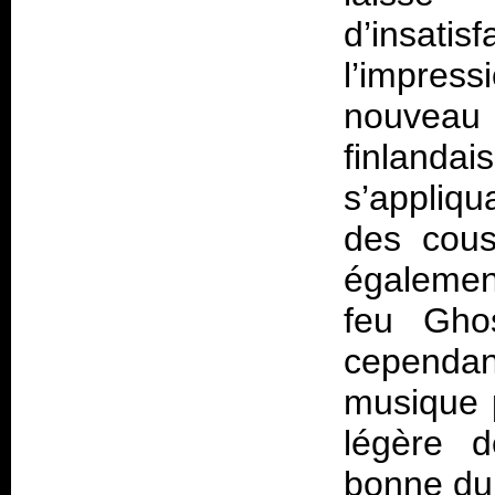
d’insat
l’impres
nouvea
finlanda
s’appliq
des cous
également
feu Ghos
cependan
musique 
légère d
bonne dur