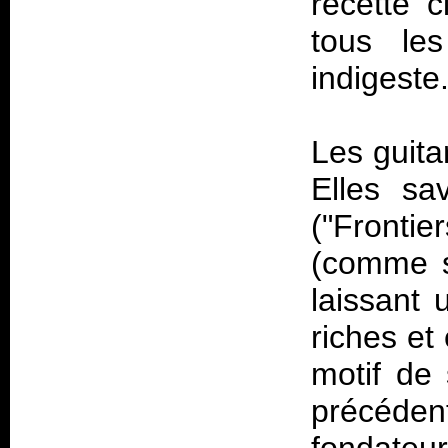
recette 
tous le
indigeste
Les guita
Elles sa
("Frontie
(comme s
laissant
riches et 
motif de 
précéde