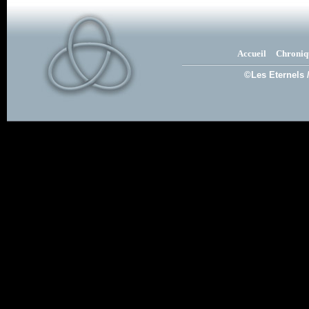
Accueil
Chroniq
©Les Eternels 