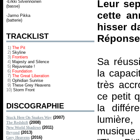
Leur se
-Erkki Silvennoinen
(basse)
cette an
-Jarmo Pikka
(batterie)
hisser d
TRACKLIST
Réponse
1)
The Pit
2)
Skyline
3)
Frontiers
Sa réussi
4)
Majesty and Silence
5)
Rejuvenate !
la capaci
6)
Foundation
7)
The Great Liberation
8)
Ophidian Sunrise
très acc
9)
These Grey Heavens
10)
Storm Front
ce petit 
DISCOGRAPHIE
la diffé
lumière,
Stuck Here On Snakes Way
(2007)
The Redshift
(2008)
New World Shadows
(2011)
musique 
Beyond
(2013)
Grey Heavens
(2016)