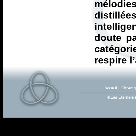
mélodie
distil
intellig
doute pa
catégor
respire l
Accueil
Chroniq
©Les Eternels 