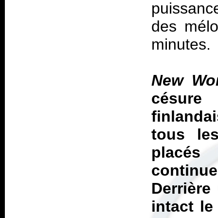
puissance
des mélo
minutes.
New Wor
césure
finlanda
tous le
placés
contin
Derrière
intact l