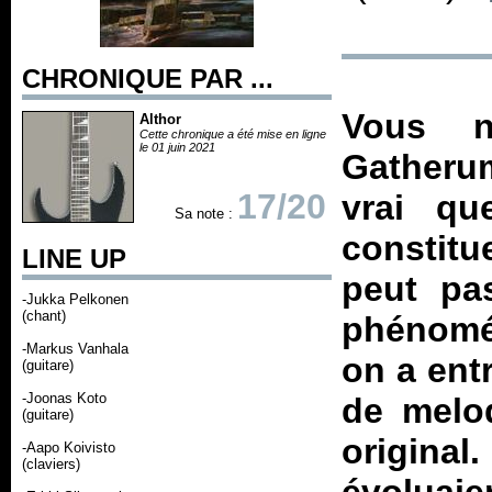
CHRONIQUE PAR ...
Vous n
Althor
Cette chronique a été mise en ligne
le 01 juin 2021
Gatherum
17/20
vrai q
Sa note :
constitu
LINE UP
peut pas
-Jukka Pelkonen
(chant)
phénomén
-Markus Vanhala
on a ent
(guitare)
-Joonas Koto
de melod
(guitare)
original
-Aapo Koivisto
(claviers)