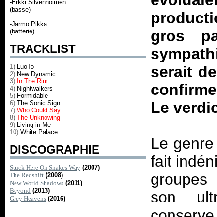
évoluaie
-Erkki Silvennoimen
(basse)
producti
-Jarmo Pikka
gros pa
(batterie)
TRACKLIST
sympath
1)
LuoTo
serait d
2)
New Dynamic
3)
In The Rim
confirme
4)
Nightwalkers
5)
Formidable
Le verdi
6)
The Sonic Sign
7)
Who Could Say
8)
The Unknowing
9)
Living in Me
10)
White Palace
Le genre
DISCOGRAPHIE
fait indé
Stuck Here On Snakes Way
(2007)
groupes 
The Redshift
(2008)
New World Shadows
(2011)
Beyond
(2013)
son ul
Grey Heavens
(2016)
conserve 