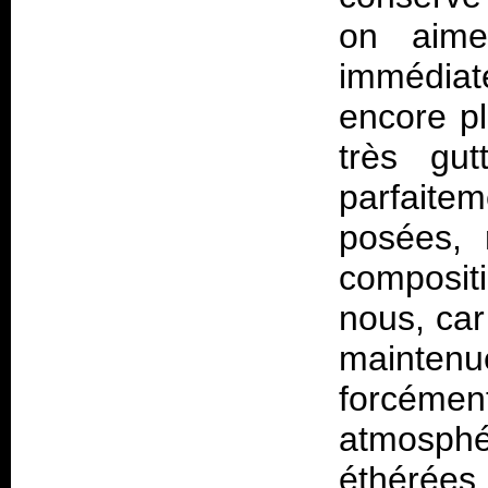
on aime
immédiat
encore pl
très gut
parfaitem
posées, 
compositi
nous, car
mainten
forcément
atmosp
éthérées 