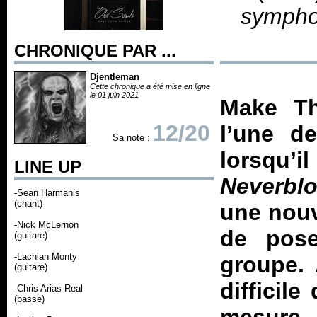
sympho
CHRONIQUE PAR ...
Djentleman
Cette chronique a été mise en ligne
le 01 juin 2021
Make Th
12/20
l’une de
Sa note :
lorsqu
LINE UP
Neverbl
-Sean Harmanis
(chant)
une nouv
-Nick McLernon
de pose
(guitare)
-Lachlan Monty
groupe. 
(guitare)
difficile
-Chris Arias-Real
(basse)