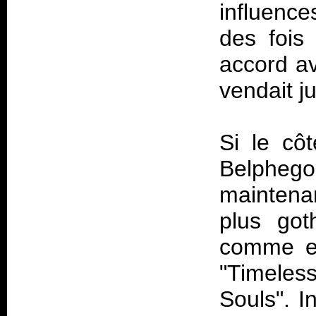
influence
des fois
accord a
vendait j
Si le côt
Belpheg
maintena
plus got
comme en
"Timeles
Souls". 