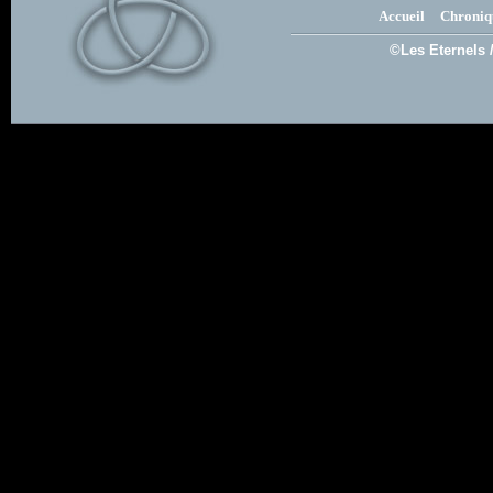
Accueil
Chroniq
©Les Eternels 