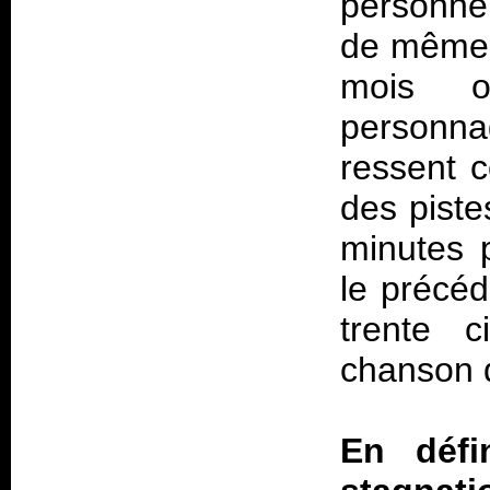
personnel
de même 
mois on
personnag
ressent c
des piste
minutes 
le précéd
trente c
chanson d
En défi