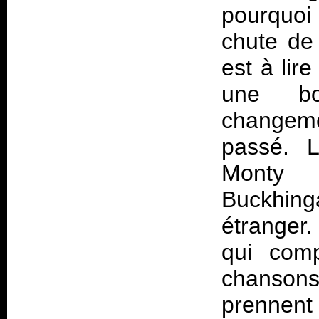
pourquoi
chute d
est à lire
une bo
changemen
passé. L
Monty 
Buckhing
étranger.
qui comp
chansons
prennent 