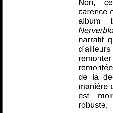
Non, ce
carence 
album 
Nerverbl
narratif 
d’ailleu
remonter 
remontée
de la dé
manière 
est moi
robuste