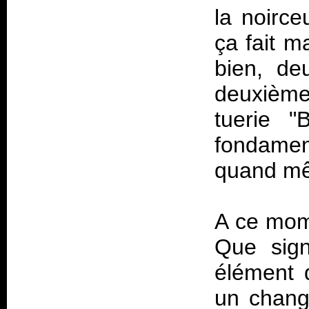
la noirce
ça fait m
bien, de
deuxième 
tuerie "
fondamen
quand mê
A ce mome
Que sign
élément 
un chang