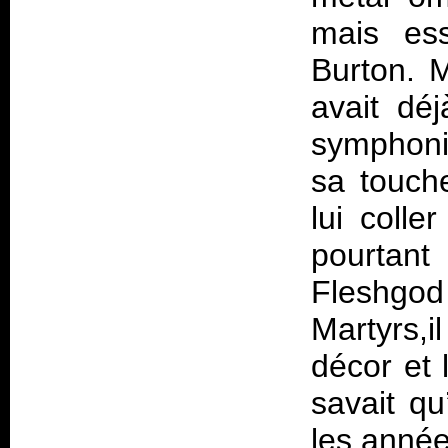
mais ess
Burton. 
avait dé
symphoni
sa touche
lui colle
pourtan
Fleshgod
Martyrs,i
décor et 
savait qu
les année