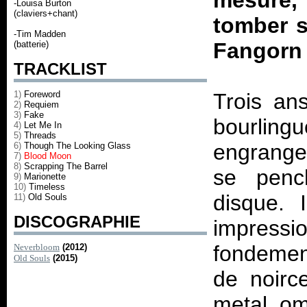
mesure,
-Louisa Burton
(claviers+chant)
tomber 
-Tim Madden
Fangorn 
(batterie)
TRACKLIST
1)
Foreword
Trois ans
2)
Requiem
3)
Fake
bourling
4)
Let Me In
5)
Threads
engrange
6)
Though The Looking Glass
7)
Blood Moon
8)
Scrapping The Barrel
se pench
9)
Marionette
10)
Timeless
disque. 
11)
Old Souls
DISCOGRAPHIE
impre
fondemen
Neverbloom
(2012)
Old Souls
(2015)
de noirc
metal omn