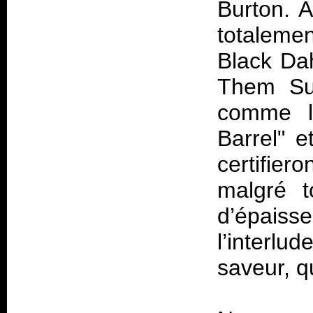
Burton. A
totaleme
Black Da
Them Suf
comme le
Barrel" 
certifie
malgré t
d’épaiss
l’interl
saveur, qu