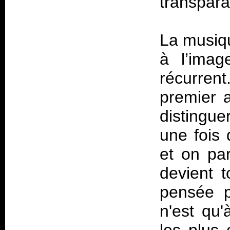
transparaî
La musiqu
à l’imag
récurrent
premier 
distingue
une fois q
et on pa
devient 
pensée p
n'est qu