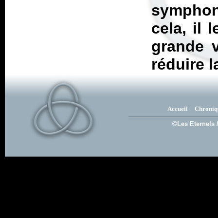
symphoni
cela, il 
grande v
réduire l
Accueil
Chroniq
©Les Eternels 