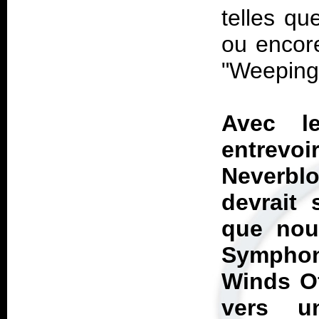
telles qu
ou encore
"Weeping
Avec l
entrevo
Neverbl
devrait 
que nouv
Symphon
Winds Of
vers u