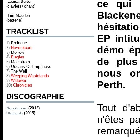
ce qui 
-Louisa Burton
(claviers+chant)
Blacken
-Tim Madden
(batterie)
hésitati
TRACKLIST
EP intit
1)
Prologue
démo ép
2)
Neverbloom
3)
Morrow
4)
Elegies
de plus
5)
Maelstrom
6)
Oceans Of Emptiness
nous on
7)
The Well
8)
Weeping Wastelands
9)
Widower
Perth.
10)
Chronicles
DISCOGRAPHIE
Tout d'a
Neverbloom
(2012)
Old Souls
(2015)
n'êtes pa
remarqu