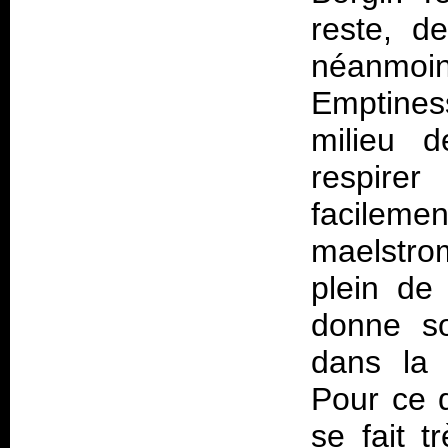
reste, d
néanmo
Emptines
milieu d
respire
facilem
maelstrom
plein de 
donne so
dans la 
Pour ce q
se fait 