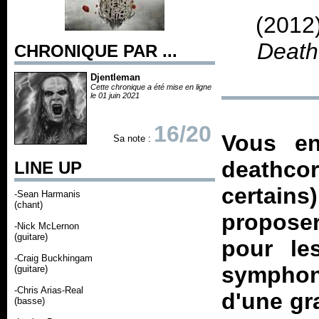
(2012
Death
CHRONIQUE PAR ...
Djentleman
Cette chronique a été mise en ligne
le 01 juin 2021
16/20
Vous e
Sa note :
deathcor
LINE UP
certain
-Sean Harmanis
(chant)
proposer
-Nick McLernon
(guitare)
pour le
-Craig Buckhingam
symphon
(guitare)
-Chris Arias-Real
d'une gr
(basse)