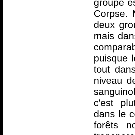
groupe e
Corpse. 
deux gro
mais dans
comparab
puisque 
tout dan
niveau de
sanguino
c'est pl
dans le c
forêts n