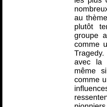
les plus 
nombreux,
au thème 
plutôt t
groupe a
comme un
Tragedy. 
avec la
même si 
comme une
influe
ressenten
pionnier