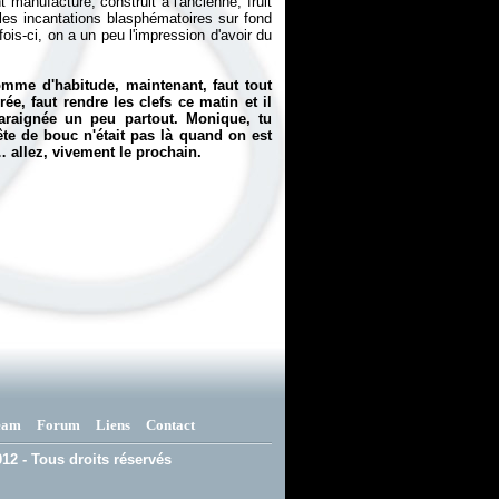
t manufacturé, construit à l'ancienne, fruit
 les incantations blasphématoires sur fond
fois-ci, on a un peu l'impression d'avoir du
omme d'habitude, maintenant, faut tout
ée, faut rendre les clefs ce matin et il
'araignée un peu partout. Monique, tu
ête de bouc n'était pas là quand on est
 allez, vivement le prochain.
eam
Forum
Liens
Contact
12 - Tous droits réservés