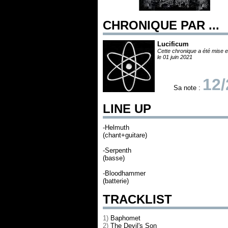
CHRONIQUE PAR ...
Lucificum
Cette chronique a été mise e
le 01 juin 2021
12/
Sa note :
LINE UP
-Helmuth
(chant+guitare)
-Serpenth
(basse)
-Bloodhammer
(batterie)
TRACKLIST
1)
Baphomet
2)
The Devil's Son