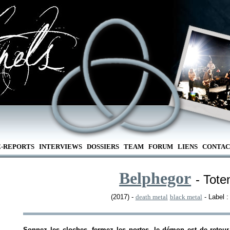
E-REPORTS
INTERVIEWS
DOSSIERS
TEAM
FORUM
LIENS
CONTAC
Belphegor
- Toten
(2017) -
death metal
black metal
- Label 
Sonnez les cloches, fermez les portes, le démon est de retour