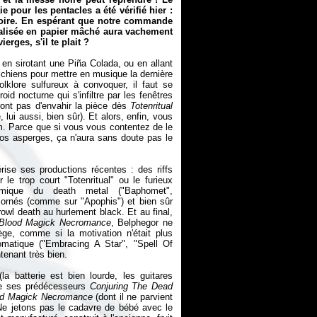
 pour les pentacles a été vérifié hier :
toire. En espérant que notre commande
cralisée en papier mâché aura vachement
rges, s'il te plait ?
 en sirotant une Piña Colada, ou en allant
ichiens pour mettre en musique la dernière
lklore sulfureux à convoquer, il faut se
id nocturne qui s'infiltre par les fenêtres
ont pas d'envahir la pièce dès
Totenritual
lui aussi, bien sûr). Et alors, enfin, vous
um. Parce que si vous vous contentez de le
 vos asperges, ça n'aura sans doute pas le
térise ses productions récentes : des riffs
 le trop court "Totenritual" ou le furieux
rmique du death metal ("Baphomet",
t ornés (comme sur "Apophis") et bien sûr
owl death au hurlement black. Et au final,
Blood Magick Necromance
, Belphegor ne
iège, comme si la motivation n'était plus
omatique ("Embracing A Star", "Spell Of
ntenant très bien.
a batterie est bien lourde, les guitares
e ses prédécesseurs
Conjuring The Dead
od Magick Necromance
(dont il ne parvient
Ne jetons pas le cadavre de bébé avec le