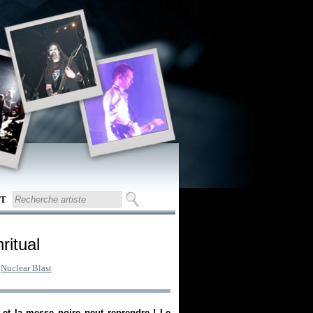
T
ritual
:
Nuclear Blast
 et la messe noire peut reprendre ! Le