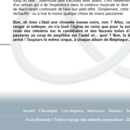
sang du bain :
Totenritual
peut s'écouter avec plaisir, c'est habilemen
d'un artisan qui a de l'expérience dans la violence musicale et dont
de black/death continuent de faire leur petit effet. Simplement, cette 
réchauffé - ou à tout le moins quelque chose de moins passionné.
Bon, eh bien c'était une chouette messe noire, non ? Allez, c
ranger et nettoyer, on n'a loué l'église en ruine que pour la soir
reste des intestins sur le candélabre et des fausses toiles d
passeras un coup de serpillère sur l'autel et… quoi ? Non, la t
arrivé ! Toujours le même cirque, à chaque album de Belphegor…
Accueil
Chroniques
Live-Reports
Interviews
Dossiers
T
©Les Eternels / Totoro mange des enfants corporation - 20