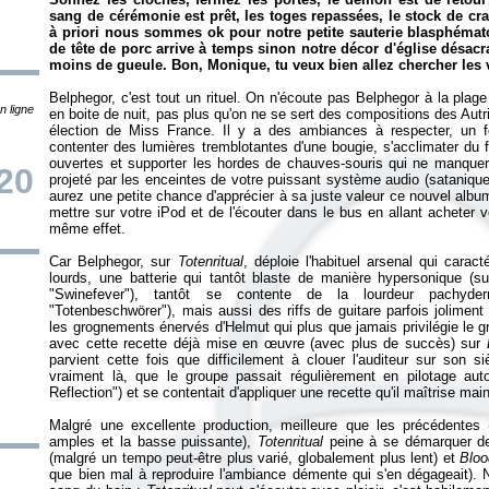
sang de cérémonie est prêt, les toges repassées, le stock de craie
à priori nous sommes ok pour notre petite sauterie blasphéma
de tête de porc arrive à temps sinon notre décor d'église désa
moins de gueule. Bon, Monique, tu veux bien allez chercher les vie
Belphegor, c'est tout un rituel. On n'écoute pas Belphegor à la plage
n ligne
en boite de nuit, pas plus qu'on ne se sert des compositions des Autr
élection de Miss France. Il y a des ambiances à respecter, un fo
contenter des lumières tremblotantes d'une bougie, s'acclimater du fro
ouvertes et supporter les hordes de chauves-souris qui ne manquer
20
projeté par les enceintes de votre puissant système audio (satanique, 
aurez une petite chance d'apprécier à sa juste valeur ce nouvel alb
mettre sur votre iPod et de l'écouter dans le bus en allant acheter
même effet.
Car Belphegor, sur
Totenritual
, déploie l'habituel arsenal qui carac
lourds, une batterie qui tantôt blaste de manière hypersonique (sur
"Swinefever"), tantôt se contente de la lourdeur pachyde
"Totenbeschwörer"), mais aussi des riffs de guitare parfois jolimen
les grognements énervés d'Helmut qui plus que jamais privilégie le gr
avec cette recette déjà mise en œuvre (avec plus de succès) sur
parvient cette fois que difficilement à clouer l'auditeur sur son s
vraiment là, que le groupe passait régulièrement en pilotage aut
Reflection") et se contentait d'appliquer une recette qu'il maîtrise mai
Malgré une excellente production, meilleure que les précédentes (l
amples et la basse puissante),
Totenritual
peine à se démarquer d
(malgré un tempo peut-être plus varié, globalement plus lent) et
Blo
que bien mal à reproduire l'ambiance démente qui s'en dégageait). 