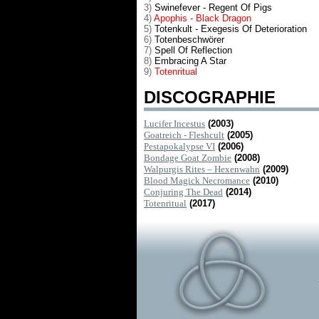
3)
Swinefever - Regent Of Pigs
4)
Apophis - Black Dragon
5)
Totenkult - Exegesis Of Deterioration
6)
Totenbeschwörer
7)
Spell Of Reflection
8)
Embracing A Star
9)
Totenritual
DISCOGRAPHIE
Lucifer Incestus
(2003)
Goatreich - Fleshcult
(2005)
Pestapokalypse VI
(2006)
Bondage Goat Zombie
(2008)
Walpurgis Rites – Hexenwahn
(2009)
Blood Magick Necromance
(2010)
Conjuring The Dead
(2014)
Totenritual
(2017)