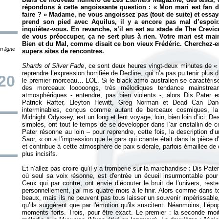
répondons à cette angoissante question : «
Mon mari est fan d
faire ?
» Madame, ne vous angoissez pas (tout de suite) et essaye
prend son pied avec Aquilus, il y a encore pas mal d’espoir
inquiétez-vous. En revanche, s’il en est au stade de The Crevi
de vous préoccuper, ça ne sert plus à rien. Votre mari est mai
Bien et du Mal, comme disait ce bon vieux Frédéric. Cherchez-en 
n ligne
supers sites de rencontres.
Shards of Silver Fade
, ce sont deux heures vingt-deux minutes de 
reprendre l’expression horrifiée de Decline, qui n’a pas pu tenir plus d
20
le premier morceau… LOL. Si le black atmo australien se caractérise p
des morceaux looooongs, très mélodiques tendance mainstre
atmosphériques - entendre, pas bien violents -, alors Dis Pater 
Patrick Rafter, Lleyton Hewitt, Greg Norman et Dead Can Da
interminables, conçus comme autant de berceaux cosmiques, la 
Midnight Odyssey, est un long et lent voyage, loin, bien loin d’ici. D
simples, ont tout le temps de se développer dans l’air cristallin de 
Pater résonne au loin – pour reprendre, cette fois, la description d
Saor, «
on a l’impression que le gars qui chante était dans la pièce
et contribue à cette atmosphère de paix sidérale, parfois émaillée d
plus incisifs.
Et n’allez pas croire qu’il y a tromperie sur la marchandise : Dis Pat
où seul sa voix résonne, est d'entrée un écueil insurmontable po
Ceux qui par contre, ont envie d’écouter le bruit de l’univers, rest
personnellement, j’ai mis quatre mois à le finir. Alors comme dans 
beaux, mais ils ne peuvent pas tous laisser un souvenir impérissable,
qu’ils suggèrent que par l'émotion qu'ils suscitent. Néanmoins, l’épo
moments forts. Trois, pour être exact. Le premier : la seconde moit