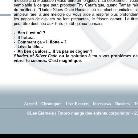
mélodie à la Muuuuse (Muse étiré en longueur). Le deuxième : "Aslee
semblable à ce que peut proposer Thy Catafalque, quand Tamás ralent
du meilleur) : "Darker Skies Once Radiant" où les cloches initiales l
ampleur rare, à une mélodie qui vous aide à respirer plus profondém
les nappes de claviers se font prenantes, le frisson garanti. Le ti
peut-être destinée aux Ents plutôt qu’aux humains.
- Ben il est où ?
- Il flotte…
- Comment ça «
il flotte
» ?
- Lève la tête…
- Ah ben ça alors… Il va pas se cogner ?
Shades of Silver Fade
ou la solution à tous vos problèmes de s
vibrer le cosmos. C’est magnifique.
Accueil
Chroniques
Live-Reports
Interviews
Dossiers
T
©Les Eternels / Totoro mange des enfants corporation - 20