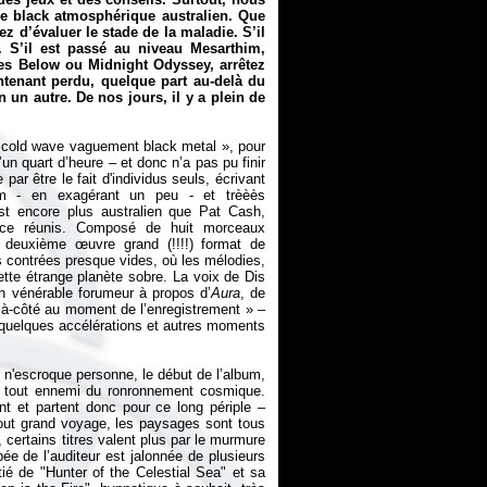
e black atmosphérique australien. Que
z d’évaluer le stade de la maladie. S’il
. S’il est passé au niveau Mesarthim,
ces Below ou Midnight Odyssey, arrêtez
ntenant perdu, quelque part au-delà du
un autre. De nos jours, il y a plein de
«
cold wave vaguement black metal
», pour
’un quart d’heure – et donc n’a pas pu finir
ar être le fait d'individus seuls, écrivant
am - en exagérant un peu - et trèèès
est encore plus australien que Pat Cash,
nce réunis. Composé de huit morceaux
deuxième œuvre grand (!!!!) format de
es contrées presque vides, où les mélodies,
cette étrange planète sobre. La voix de Dis
’un vénérable forumeur à propos d’
Aura
, de
 d’à-côté au moment de l’enregistrement
» –
e quelques accélérations et autres moments
er n'escroque personne, le début de l’album,
ur tout ennemi du ronronnement cosmique.
ent et partent donc pour ce long périple –
tout grand voyage, les paysages sont tous
 certains titres valent plus par le murmure
pée de l’auditeur est jalonnée de plusieurs
ié de "Hunter of the Celestial Sea" et sa