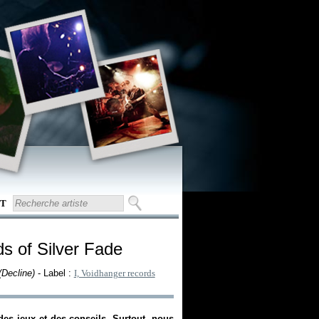
T
ds of Silver Fade
Decline)
- Label :
I, Voidhanger records
 des jeux et des conseils. Surtout, nous