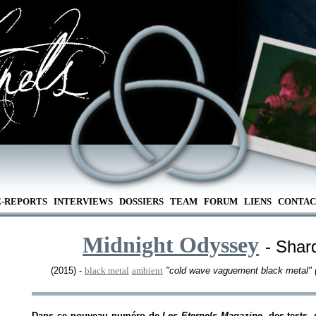
E-REPORTS
INTERVIEWS
DOSSIERS
TEAM
FORUM
LIENS
CONTAC
Midnight Odyssey
- Shar
(2015) -
black metal
ambient
"cold wave vaguement black metal" (
Dans ce nouveau numéro de
Les Eternels Magazine
, des tests,