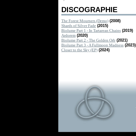
DISCOGRAPHIE
The Forest Mourners (Demo)
(2008)
Shards of Silver Fade
(2015)
Biolume Part 1 - In Tartarean Chains
(2019)
Ardorem
(2020)
Biolume Part 2 - The Golden Orb
(2021)
Biolume Part 3 - A Fullmoon Madness
(2023)
Closer to the Sky (EP)
(2024)