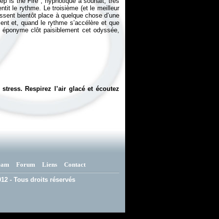
p is the Fire", hypnotique à souhait, très
it le rythme. Le troisième (et le meilleur
aissent bientôt place à quelque chose d’une
ent et, quand le rythme s’accélère et que
tre éponyme clôt paisiblement cet odyssée,
tress. Respirez l’air glacé et écoutez
eam
Forum
Liens
Contact
12 - Tous droits réservés