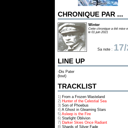
CHRONIQUE PAR ...
Winter
Cette chronique a été mise e
le 01 juin 2021
17/
Sa note :
LINE UP
-Dis Pater
(tout)
TRACKLIST
1)
From a Frozen Wasteland
2)
Hunter of the Celestial Sea
3)
Son of Phoebus
4)
A Ghost in Gleaming Stars
5)
Asleep is the Fire
6)
Starlight Oblivion
7)
Darker Skies Once Radiant
8)
Shards of Silver Fade