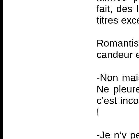
fait, des
titres exc
Romantis
candeur e
-Non mai
Ne pleur
c’est inc
!
-Je n’y p