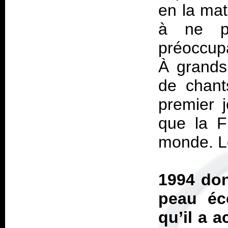
en la ma
à ne pa
préoccup
À grands
de chant
premier 
que la F
monde. Lo
1994 do
peau éc
qu’il a 