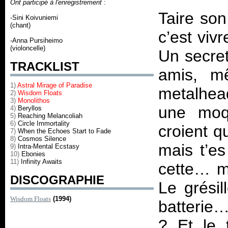
Ont participé à l'enregistrement
:
Taire son
-Sini Koivuniemi
(chant)
c’est viv
-Anna Pursiheimo
(violoncelle)
Un secre
TRACKLIST
amis, mê
1)
Astral Mirage of Paradise
metalhead
2)
Wisdom Floats
3)
Monolithos
une moqu
4)
Beryllos
5)
Reaching Melancoliah
6)
Circle Immortality
croient q
7)
When the Echoes Start to Fade
8)
Cosmos Silence
mais t’e
9)
Intra-Mental Ecstasy
10)
Ebonies
11)
Infinity Awaits
cette… m
DISCOGRAPHIE
Le grésil
Wisdom Floats
(1994)
batterie…
? Et le 