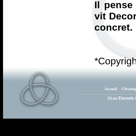
Il pense
vit Deco
concret. 
*Copyrig
Accueil
Chroniq
©Les Eternels 