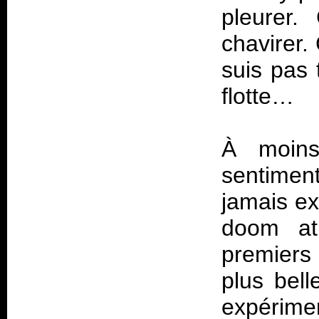
pleurer.
chavirer.
suis pas 
flotte…
À moin
sentimen
jamais ex
doom atm
premiers
plus bell
expérimen