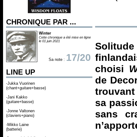
CHRONIQUE PAR ...
Winter
Cette chronique a été mise en ligne
le 01 juin 2021
Solitu
17/20
finlanda
Sa note :
choisi
W
LINE UP
de Decor
-Jukka Vuorinen
(chant+guitare+basse)
trouvant
-Jani Kakko
sa passi
(guitare+basse)
-Jonne Valtonen
sans cr
(claviers+piano)
n’apporte
-Mikko Laine
(batterie)