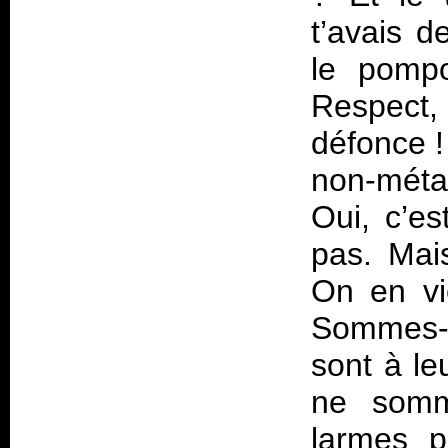
t’avais 
le pompo
Respect,
défonce 
non-méta
Oui, c’es
pas. Mai
On en vi
Sommes-
sont à le
ne som
larmes p