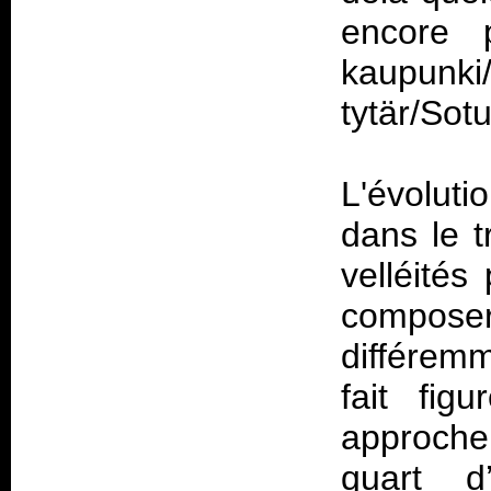
encore 
kaupunki
tytär/Sotu
L'évolut
dans le t
velléités
composer 
différem
fait fig
approche
quart d