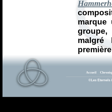
Hammerhe
composi
marque u
groupe, 
malgré 
première
Accueil
Chroniq
©Les Eternels 