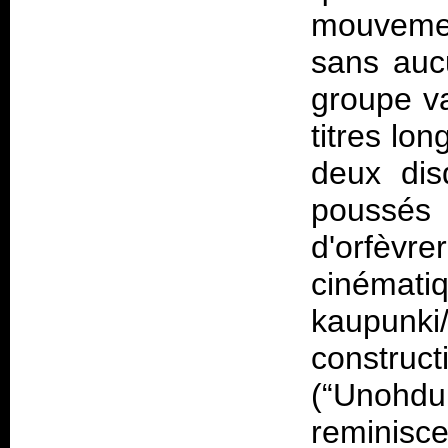
mouvemen
sans auc
groupe va
titres lo
deux dis
poussés
d'orfèvr
cinémati
kaupunki/
construct
(“Unohdu
reminisc