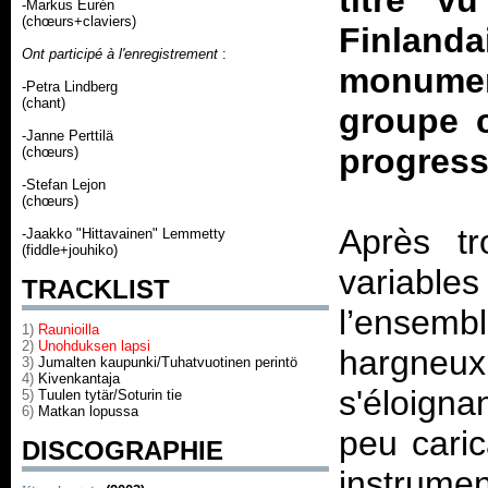
titre v
-Markus Eurén
(chœurs+claviers)
Finland
Ont participé à l'enregistrement
:
monumen
-Petra Lindberg
(chant)
groupe 
-Janne Perttilä
progress
(chœurs)
-Stefan Lejon
(chœurs)
Après tr
-Jaakko "Hittavainen" Lemmetty
(fiddle+jouhiko)
variabl
TRACKLIST
l’ensemb
1)
Raunioilla
2)
Unohduksen lapsi
hargneux
3)
Jumalten kaupunki/Tuhatvuotinen perintö
4)
Kivenkantaja
s'éloigna
5)
Tuulen tytär/Soturin tie
6)
Matkan lopussa
peu caric
DISCOGRAPHIE
instrumen