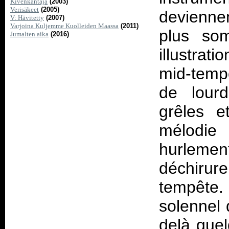
Kivenkantaja
(2003)
Verisäkeet
(2005)
devienne
V: Hävitetty
(2007)
Varjoina Kuljemme Kuolleiden Maassa
(2011)
plus som
Jumalten aika
(2016)
illustra
mid-tem
de lour
grêles e
mélodie
hurleme
déchirure
tempête.
solennel 
delà que