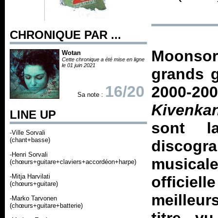
CHRONIQUE PAR ...
Moonsor
Wotan
Cette chronique a été mise en ligne
le 01 juin 2021
grands g
16/20
2000-
Sa note :
Kivenkan
LINE UP
sont l
-Ville Sorvali
(chant+basse)
discogr
-Henri Sorvali
musicale
(chœurs+guitare+claviers+accordéon+harpe)
-Mitja Harvilati
officie
(chœurs+guitare)
meilleur
-Marko Tarvonen
(chœurs+guitare+batterie)