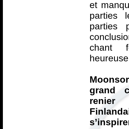
et manqu
parties 
parties 
conclusi
chant f
heureus
Moonsorr
grand 
renier
Finland
s’insp