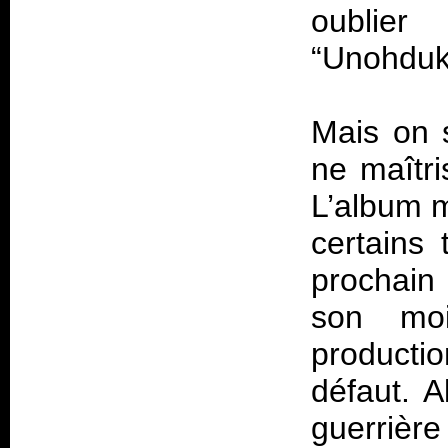
oublier
“Unohduks
Mais on s
ne maîtri
L’album 
certains 
prochain 
son moi
productio
défaut. 
guerrière