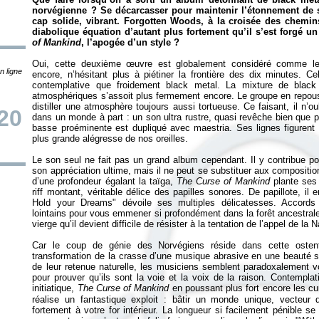
norvégienne ? Se décarcasser pour maintenir l’étonnement de s
cap solide, vibrant. Forgotten Woods, à la croisée des chemin
diabolique équation d’autant plus fortement qu’il s’est forgé 
of Mankind
, l’apogée d’un style ?
Oui, cette deuxième œuvre est globalement considéré comme leu
n ligne
encore, n’hésitant plus à piétiner la frontière des dix minutes. C
contemplative que froidement black metal. La mixture de black
atmosphériques s’assoit plus fermement encore. Le groupe en repouss
distiller une atmosphère toujours aussi tortueuse. Ce faisant, il n’ou
20
dans un monde à part : un son ultra rustre, quasi revêche bien que pa
basse proéminente est dupliqué avec maestria. Ses lignes figurent
plus grande alégresse de nos oreilles.
Le son seul ne fait pas un grand album cependant. Il y contribue po
son appréciation ultime, mais il ne peut se substituer aux compositions,
d’une profondeur égalant la taïga,
The Curse of Mankind
plante ses 
riff montant, véritable délice des papilles sonores. De papillote, i
Hold your Dreams" dévoile ses multiples délicatesses. Accords c
lointains pour vous emmener si profondément dans la forêt ancestrale
vierge qu’il devient difficile de résister à la tentation de l’appel de la 
Car le coup de génie des Norvégiens réside dans cette osten
transformation de la crasse d’une musique abrasive en une beauté sc
de leur retenue naturelle, les musiciens semblent paradoxalement v
pour prouver qu’ils sont la voie et la voix de la raison. Contempla
initiatique,
The Curse of Mankind
en poussant plus fort encore les c
réalise un fantastique exploit : bâtir un monde unique, vecteur 
fortement à votre for intérieur. La longueur si facilement pénible se