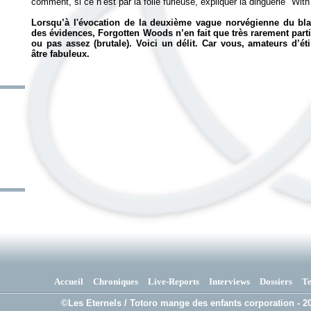
comment, si ce n’est par la folie furieuse, expliquer la dinguerie "Wit
Lorsqu’à l'évocation de la deuxième vague norvégienne du bl
des évidences, Forgotten Woods n’en fait que très rarement parti
ou pas assez (brutale). Voici un délit. Car vous, amateurs d’éti
âtre fabuleux.
Accueil
Chroniques
Live-Reports
Interviews
Dossiers
T
©Les Eternels / Totoro mange des enfants corporation - 20