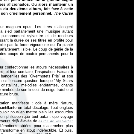
es aficionados. Ou alors maintenir un
s du deuxième album, fait face à cette
un son cruellement personnel.
The Curse
r magnum opus. Les titres s’allongent
ela sied parfaitement une musique autant
 puissamment sylvestre et de rondeurs
ant la durée de ses titres en profite pour
blie pas la force vigoureuse qui l’a planté
rfaitement lisible. Le coup de génie de la
 des coups de boutoir permanents pour la
ur confectionner les atours nécessaires à
 et leur corolaire, l’inspiration. Faisant fi
banderilles dès "Overmotets Pris" et son
l en est encore question lorsque "My Scars
ristallins, mélodies entêtantes, chants
 nimbée de son linceul de neige fraîche et
Nature brute.
tation manifeste : ode à mère Nature,
intillante en total décalage. Tout englués
ouloir nous en mettre plein les esgourdes
tion philosophique tout autant que voyage
urseurs déjà élevés de
As the Wolves Gather
d’émotions striées pour s’accrocher plus
 transforme en atout indéfectible. Et puis,