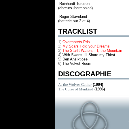
-Reinhardt Toresen
(chœurs+harmonica)
-Roger Staveland
(batterie sur 2 et 4)
TRACKLIST
1)
Overmotets Pris
2)
My Scars Hold your Dreams
3)
The Starlit Waters – I, the Mountain
4)
With Swans I’ll Share my Thirst
5)
Den Ansiktlose
6)
The Velvet Room
DISCOGRAPHIE
As the Wolves Gather
(1994)
The Curse of Mankind
(1996)