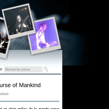
T
urse of Mankind
olours
al en plein milieu de la grande vague