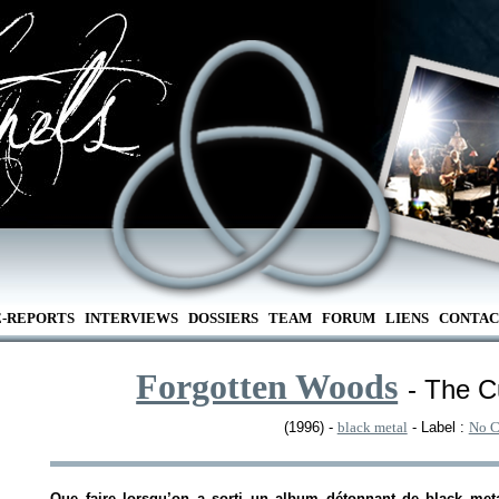
E-REPORTS
INTERVIEWS
DOSSIERS
TEAM
FORUM
LIENS
CONTAC
Forgotten Woods
- The C
(1996) -
black metal
- Label :
No C
Que faire lorsqu’on a sorti un album détonnant de black met