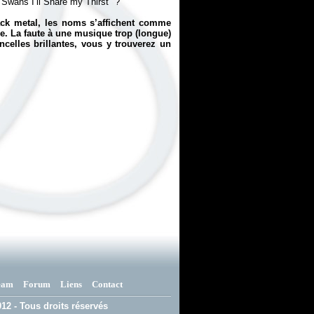
h Swans I’ll Share my Thirst" ?
ack metal, les noms s’affichent comme
e. La faute à une musique trop (longue)
ncelles brillantes, vous y trouverez un
eam
Forum
Liens
Contact
12 - Tous droits réservés