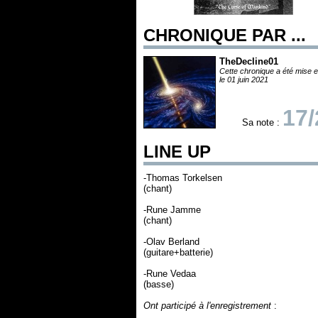
CHRONIQUE PAR ...
TheDecline01
Cette chronique a été mise e
le 01 juin 2021
17/
Sa note :
LINE UP
-Thomas Torkelsen
(chant)
-Rune Jamme
(chant)
-Olav Berland
(guitare+batterie)
-Rune Vedaa
(basse)
Ont participé à l'enregistrement
: