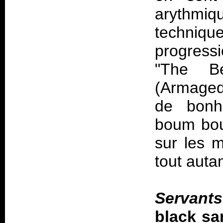
arythm
techniqu
progress
"The Be
(Armaged
de bonh
boum bou
sur les 
tout auta
Servants
black sa