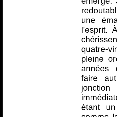
émerge.
redoutabl
une éman
l’esprit.
chérissen
quatre-v
pleine or
années q
faire au
jonct
immédiat
étant un
comme la