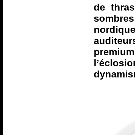
de thras
sombres
nordiq
audite
premium
l’éclos
dynamism