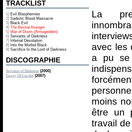
TRACKLIST
La pre
1)
Evil Blasphemies
2)
Sadistic Blood Massacre
innombr
3)
Black Evil
4)
The Bestial Avenger
5)
War of Doom (Armageddon)
intervie
6)
Servants of Darkness
7)
Infernal Desolation
avec les 
8)
Into the Morbid Black
9)
Sacrifice to the Lord of Darkness
a pu se 
DISCOGRAPHIE
indispen
Servants of Darkness
(2000)
Envoy Of Lucifer
(2007)
forcémen
personne
moins nor
être un 
travail d