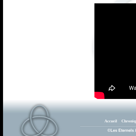
Accueil
Chroniq
©Les Eternels 