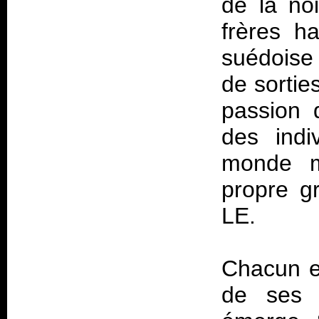
de la no
frères ha
suédoise 
de sortie
passion 
des indi
monde m
propre gr
LE.
Chacun es
de ses o