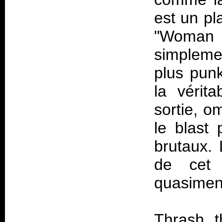
est un pl
"Woman 
simplemen
plus pun
la vérit
sortie, o
le blast 
brutaux. 
de cet a
quasiment
Thrash, t