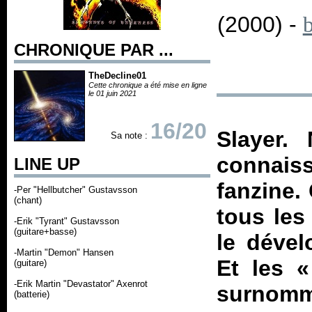
(2000) -
CHRONIQUE PAR ...
TheDecline01
Cette chronique a été mise en ligne
le 01 juin 2021
16/20
Slayer.
Sa note :
connaiss
LINE UP
fanzine.
-Per "Hellbutcher" Gustavsson
(chant)
tous les
-Erik "Tyrant" Gustavsson
(guitare+basse)
le dével
-Martin "Demon" Hansen
Et les 
(guitare)
-Erik Martin "Devastator" Axenrot
surnommé
(batterie)