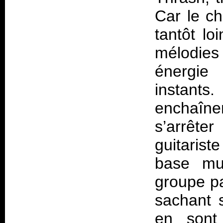
Car le ch
tantôt loi
mélodie
énergie
instant
enchaîne
s’arrête
guitarist
base mus
groupe pa
sachant 
en sont