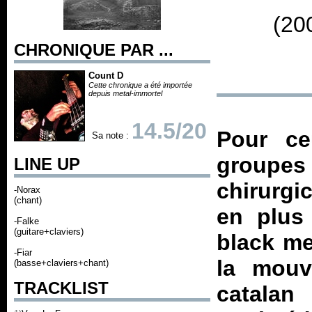
(20
CHRONIQUE PAR ...
Count D
Cette chronique a été importée
depuis metal-immortel
14.5/20
Pour c
Sa note :
groupe
LINE UP
chirurgi
-Norax
(chant)
en plus
-Falke
(guitare+claviers)
black me
-Fiar
la mouv
(basse+claviers+chant)
TRACKLIST
catalan