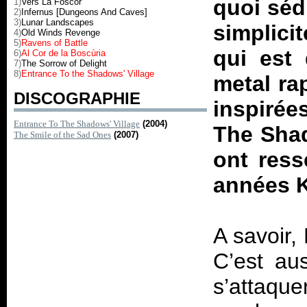
quoi sédu
1)
Vers La Foscor
2)
Infernus [Dungeons And Caves]
3)
Lunar Landscapes
simplici
4)
Old Winds Revenge
5)
Ravens of Battle
qui est
6)
Al Cor de la Boscùria
7)
The Sorrow of Delight
8)
Entrance To the Shadows' Village
metal ra
DISCOGRAPHIE
inspiré
Entrance To The Shadows' Village
(2004)
The Shad
The Smile of the Sad Ones
(2007)
ont ress
années K
A savoir,
C’est aus
s’attaq