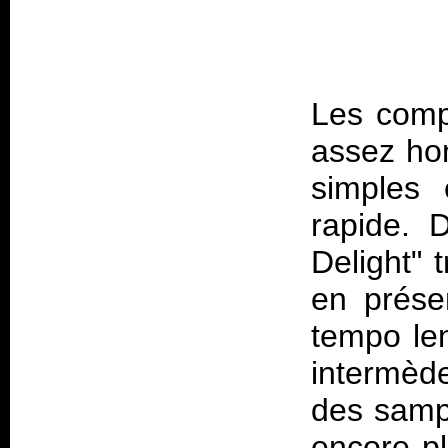
Les comp
assez ho
simples 
rapide. 
Delight" 
en prése
tempo len
intermèd
des sampl
encore p