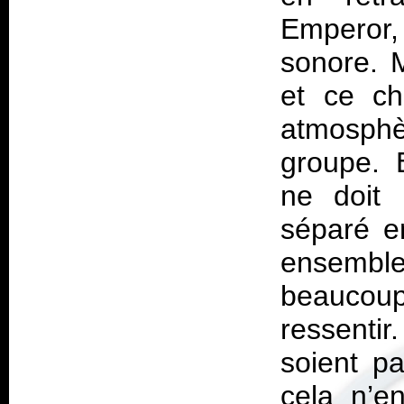
Emperor, 
sonore. M
et ce ch
atmosphè
groupe.
ne doit
séparé e
ensemble
beaucou
ressentir
soient pa
cela n’e