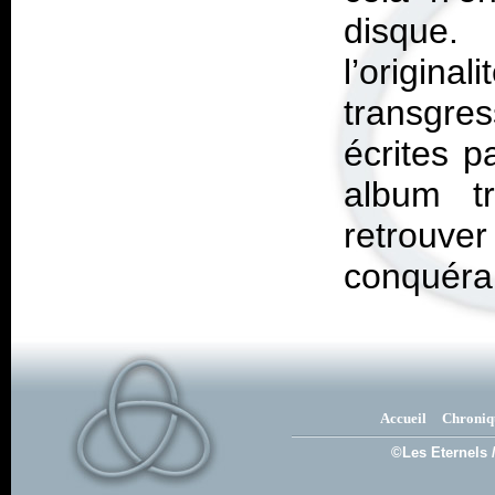
disque.
l’origi
transgres
écrites p
album t
retrouv
conquéra
Accueil
Chroniq
©Les Eternels 