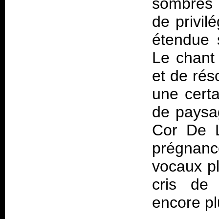
sombres 
de privil
étendue 
Le chant
et de rés
une certa
de paysag
Cor De La
prégnanc
vocaux pl
cris de