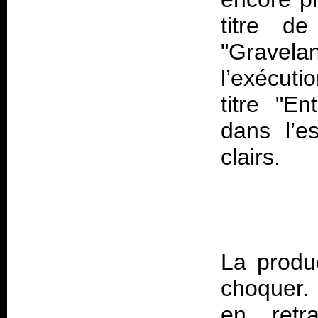
titre d
"Gravelan
l’exécuti
titre "E
dans l’e
La produ
choquer. 
en retr