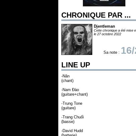
CHRONIQUE PAR ...
Djentleman
Cette chronique a été mise e
le 27 octobre 2022
16/
Sa note :
LINE UP
-Nân
(chant)
-Nam Đào
(guitare+chant)
-Trung Tone
(guitare)
-Trang Chuối
(basse)
-David Hudd
(batterie)