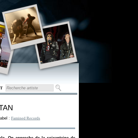
T
 TAN
abel :
Famined Records
le. On approche de la soixantaine de