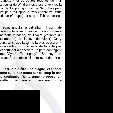
carlette"), et de petites touches de thall
articulier de Windrunner, c’est la voix de la
plus de l’apport guttural de Nam Đào pour
roupe a fait appel à trois chanteurs issus
dique (Graupel) ainsi que Tobias, de nos
 éclat singulier à cet album. Il suffit de
ntenus tous les titres qui, cela vous aura
étrique y passe, de l’ivoire (variante du
jou (marron), ou la lavande (violet). On y
urs, ainsi que la teinte la plus obscure, «
oncept-album. . . À vous de faire le pas
 Windrunner a concocté un petit contingent
omme "Cyan", "Mahogany", "Sardonyx" et
place à une réelle histoire avec des liens
il est loin d’être une blague, et encore
ore eu le nez creux sur ce coup-là car,
re soulignée, Windrunner propose un
llectif peut voir en... rose son futur à