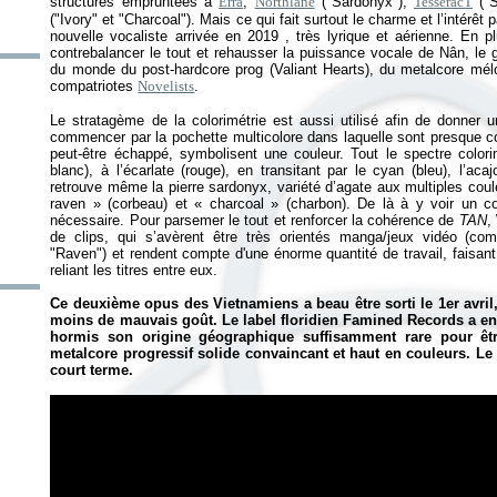
structures empruntées à
Erra
,
Northlane
("Sardonyx"),
TesseracT
("S
("Ivory" et "Charcoal"). Mais ce qui fait surtout le charme et l’intérêt p
nouvelle vocaliste arrivée en 2019 , très lyrique et aérienne. En 
contrebalancer le tout et rehausser la puissance vocale de Nân, le g
du monde du post-hardcore prog (Valiant Hearts), du metalcore mélo
compatriotes
Novelists
.
Le stratagème de la colorimétrie est aussi utilisé afin de donner un
commencer par la pochette multicolore dans laquelle sont presque co
peut-être échappé, symbolisent une couleur. Tout le spectre colorim
blanc), à l’écarlate (rouge), en transitant par le cyan (bleu), l’aca
retrouve même la pierre sardonyx, variété d’agate aux multiples coule
raven
» (corbeau) et «
charcoal
» (charbon). De là à y voir un c
nécessaire. Pour parsemer le tout et renforcer la cohérence de
TAN
,
de clips, qui s’avèrent être très orientés manga/jeux vidéo (c
"Raven") et rendent compte d'une énorme quantité de travail, faisant 
reliant les titres entre eux.
Ce deuxième opus des Vietnamiens a beau être sorti le 1er avril, 
moins de mauvais goût. Le label floridien Famined Records a enc
hormis son origine géographique suffisamment rare pour êt
metalcore progressif solide convaincant et haut en couleurs. Le co
court terme.