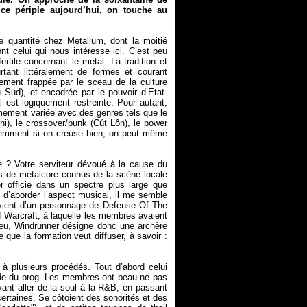
 ce périple aujourd’hui, on touche au
 quantité chez Metallum, dont la moitié
nt celui qui nous intéresse ici. C’est peu
ertile concernant le metal. La tradition et
rtant littéralement de formes et courant
ement frappée par le sceau de la culture
u Sud), et encadrée par le pouvoir d’Etat.
 est logiquement restreinte. Pour autant,
êmement variée avec des genres tels que le
hi), le crossover/punk (Cút Lộn), le power
remment si on creuse bien, on peut même
ue ? Votre serviteur dévoué à la cause du
es de metalcore connus de la scène locale
r officie dans un spectre plus large que
’aborder l’aspect musical, il me semble
 vient d’un personnage de Defense Of The
 Warcraft, à laquelle les membres avaient
 jeu, Windrunner désigne donc une archère
e que la formation veut diffuser, à savoir :
à plusieurs procédés. Tout d’abord celui
nde du prog. Les membres ont beau ne pas
uvant aller de la soul à la R&B, en passant
 certaines. Se côtoient des sonorités et des