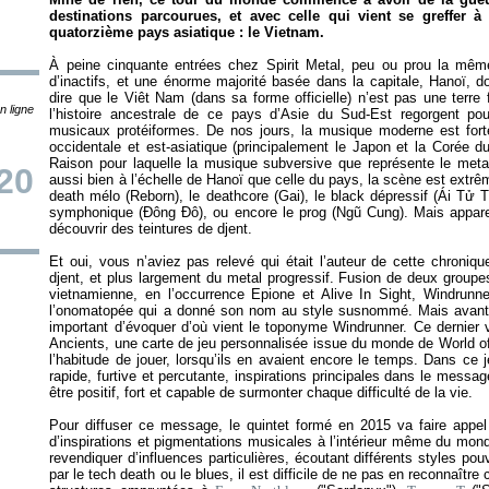
destinations parcourues, et avec celle qui vient se greffer à
quatorzième pays asiatique : le Vietnam.
À peine cinquante entrées chez Spirit Metal, peu ou prou la même
d’inactifs, et une énorme majorité basée dans la capitale, Hanoï, do
dire que le Viêt Nam (dans sa forme officielle) n’est pas une terre f
n ligne
l’histoire ancestrale de ce pays d’Asie du Sud-Est regorgent pou
musicaux protéiformes. De nos jours, la musique moderne est fort
occidentale et est-asiatique (principalement le Japon et la Corée d
Raison pour laquelle la musique subversive que représente le metal
20
aussi bien à l’échelle de Hanoï que celle du pays, la scène est extr
death mélo (Reborn), le deathcore (Gai), le black dépressif (Ái Tử T
symphonique (Đông Đô), ou encore le prog (Ngũ Cung). Mais appa
découvrir des teintures de djent.
Et oui, vous n’aviez pas relevé qui était l’auteur de cette chroniq
djent, et plus largement du metal progressif. Fusion de deux group
vietnamienne, en l’occurrence Epione et Alive In Sight, Windrunne
l’onomatopée qui a donné son nom au style susnommé. Mais avant d
important d’évoquer d’où vient le toponyme Windrunner. Ce dernier
Ancients, une carte de jeu personnalisée issue du monde de World of
l’habitude de jouer, lorsqu’ils en avaient encore le temps. Dans ce
rapide, furtive et percutante, inspirations principales dans le messag
être positif, fort et capable de surmonter chaque difficulté de la vie.
Pour diffuser ce message, le quintet formé en 2015 va faire appel 
d’inspirations et pigmentations musicales à l’intérieur même du mo
revendiquer d’influences particulières, écoutant différents styles po
par le tech death ou le blues, il est difficile de ne pas en reconnaître