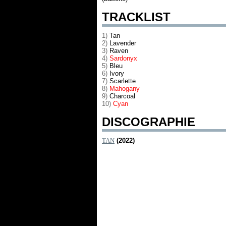
TRACKLIST
1)
Tan
2)
Lavender
3)
Raven
4)
Sardonyx
5)
Bleu
6)
Ivory
7)
Scarlette
8)
Mahogany
9)
Charcoal
10)
Cyan
DISCOGRAPHIE
TAN
(2022)