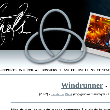
E-REPORTS
INTERVIEWS
DOSSIERS
TEAM
FORUM
LIENS
CONTAC
Windrunner
-
(2022) -
metalcore
Djent
prog/groove mélodique
- L
Mine de rien, ce tour du monde commence à avoir de la gueu