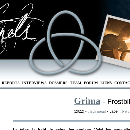
E-REPORTS
INTERVIEWS
DOSSIERS
TEAM
FORUM
LIENS
CONTAC
Grima
- Frostbi
(2022) -
black metal
- Label :
Natu
La taïga, le froid, la neige, les goulags. Voici les mots-cl