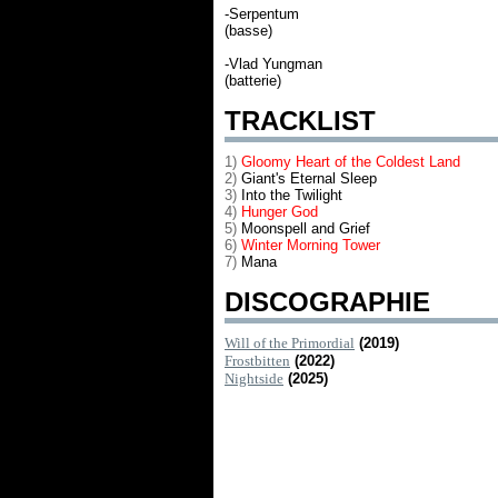
-Serpentum
(basse)
-Vlad Yungman
(batterie)
TRACKLIST
1)
Gloomy Heart of the Coldest Land
2)
Giant's Eternal Sleep
3)
Into the Twilight
4)
Hunger God
5)
Moonspell and Grief
6)
Winter Morning Tower
7)
Mana
DISCOGRAPHIE
Will of the Primordial
(2019)
Frostbitten
(2022)
Nightside
(2025)