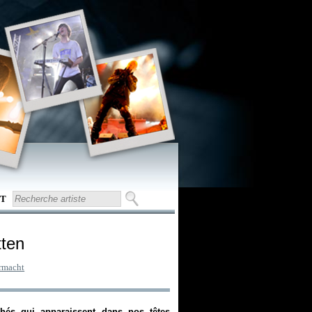
T
tten
rmacht
ichés qui apparaissent dans nos têtes