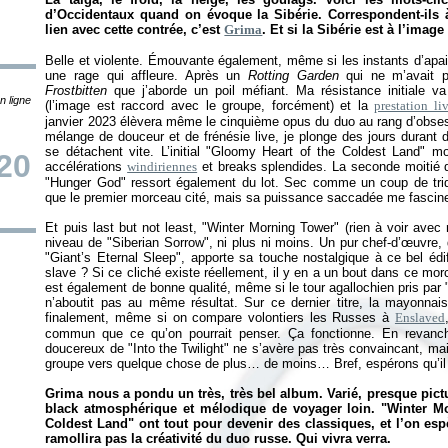
d’Occidentaux quand on évoque la Sibérie. Correspondent-ils 
lien avec cette contrée, c’est
Grima
. Et si la Sibérie est à l’image
Belle et violente. Émouvante également, même si les instants d’apa
une rage qui affleure. Après un
Rotting Garden
qui ne m’avait 
Frostbitten
que j’aborde un poil méfiant. Ma résistance initiale v
n ligne
(l’image est raccord avec le groupe, forcément) et la
prestation li
janvier 2023 élèvera même le cinquième opus du duo au rang d’obses
mélange de douceur et de frénésie live, je plonge des jours durant 
se détachent vite. L’initial "Gloomy Heart of the Coldest Land" mo
20
accélérations
windiriennes
et breaks splendides. La seconde moitié d
"Hunger God" ressort également du lot. Sec comme un coup de triq
que le premier morceau cité, mais sa puissance saccadée me fascin
Et puis last but not least, "Winter Morning Tower" (rien à voir ave
niveau de "Siberian Sorrow", ni plus ni moins. Un pur chef-d’œuvre,
"Giant’s Eternal Sleep", apporte sa touche nostalgique à ce bel édif
slave ? Si ce cliché existe réellement, il y en a un bout dans ce mor
est également de bonne qualité, même si le tour agallochien pris par "
n’aboutit pas au même résultat. Sur ce dernier titre, la mayonna
finalement, même si on compare volontiers les Russes à
Enslaved
commun que ce qu’on pourrait penser. Ça fonctionne. En revanche
doucereux de "Into the Twilight" ne s’avère pas très convaincant, mais
groupe vers quelque chose de plus… de moins… Bref, espérons qu’il 
Grima nous a pondu un très, très bel album. Varié, presque pict
black atmosphérique et mélodique de voyager loin. "Winter M
Coldest Land" ont tout pour devenir des classiques, et l’on es
ramollira pas la créativité du duo russe. Qui vivra verra.