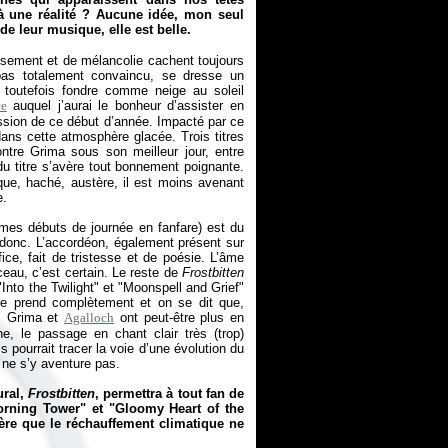
à une réalité ? Aucune idée, mon seul
 de leur musique, elle est belle.
isement et de mélancolie cachent toujours
pas totalement convaincu, se dresse un
a toutefois fondre comme neige au soleil
ve
auquel j’aurai le bonheur d’assister en
sion de ce début d’année. Impacté par ce
dans cette atmosphère glacée. Trois titres
ntre Grima sous son meilleur jour, entre
u titre s’avère tout bonnement poignante.
ue, haché, austère, il est moins avenant
e.
c mes débuts de journée en fanfare) est du
 donc. L’accordéon, également présent sur
ice, fait de tristesse et de poésie. L’âme
ceau, c’est certain. Le reste de
Frostbitten
Into the Twilight" et "Moonspell and Grief"
ise prend complètement et on se dit que,
, Grima et
Agalloch
ont peut-être plus en
, le passage en chant clair très (trop)
 pourrait tracer la voie d’une évolution du
ne s’y aventure pas.
ural,
Frostbitten
, permettra à tout fan de
orning Tower" et "Gloomy Heart of the
père que le réchauffement climatique ne