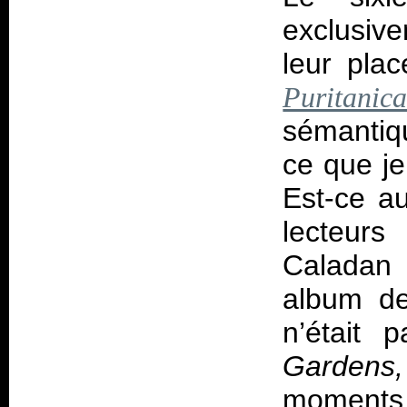
exclusiv
leur pla
Puritani
sémantiqu
ce que je
Est-ce a
lecteur
Caladan 
album de
n’était
Gardens,
moments