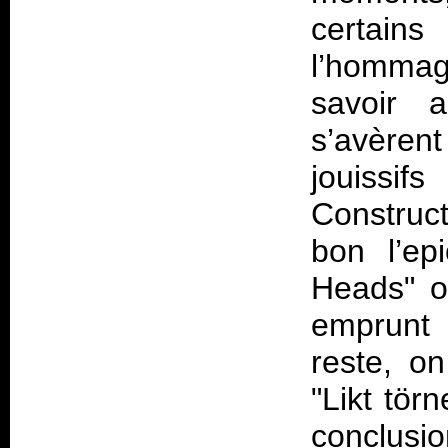
certains
l’hommag
savoir 
s’avère
jouissif
Construc
bon l’ep
Heads" o
emprunt 
reste, on
"Likt tör
conclusi