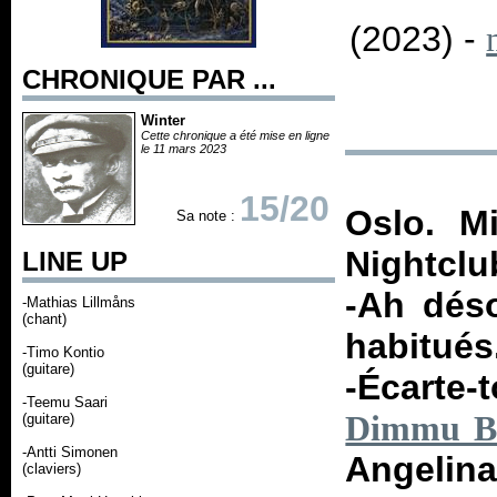
(2023) -
CHRONIQUE PAR ...
Winter
Cette chronique a été mise en ligne
le 11 mars 2023
15/20
Oslo. M
Sa note :
Nightclu
LINE UP
-Ah déso
-Mathias Lillmåns
(chant)
habitués
-Timo Kontio
(guitare)
-Écarte
-Teemu Saari
Dimmu B
(guitare)
-Antti Simonen
Angelina.
(claviers)