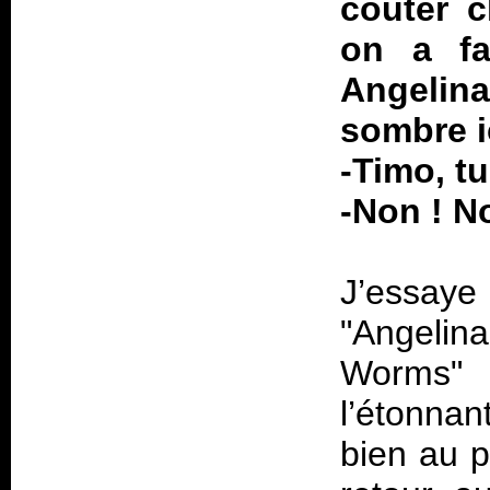
coûter c
on a fa
Angelina
sombre ic
-Timo, tu
-Non ! N
J’essaye 
"Angelin
Worms" 
l’étonnan
bien au p