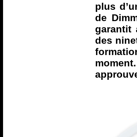
plus d’u
de Dim
garantit
des nine
formatio
momen
approuve