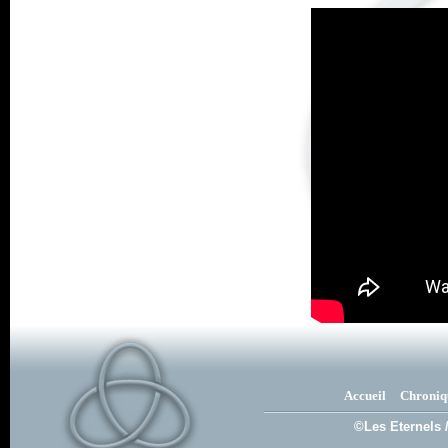
Accueil
Chroniq
©Les Eternels 