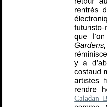
retour a
rentrés d
électro
futurist
que l’on
Gardens,
réminiscen
y a d’a
costaud m
artistes
rendre 
Caladan 