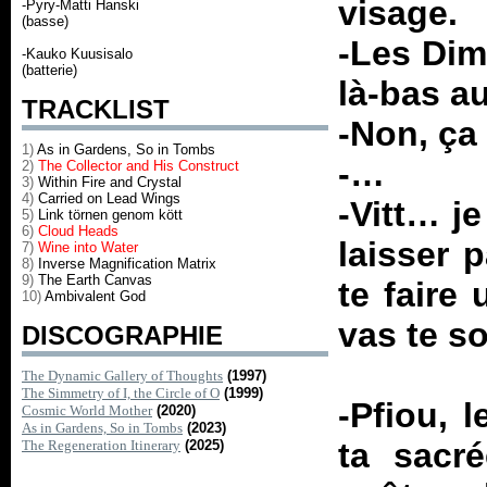
visage.
-Pyry-Matti Hanski
(basse)
-Les Dim
-Kauko Kuusisalo
(batterie)
là-bas au
TRACKLIST
-Non, ça
1)
As in Gardens, So in Tombs
-…
2)
The Collector and His Construct
3)
Within Fire and Crystal
4)
Carried on Lead Wings
-Vitt… j
5)
Link törnen genom kött
6)
Cloud Heads
laisser 
7)
Wine into Water
8)
Inverse Magnification Matrix
9)
The Earth Canvas
te faire
10)
Ambivalent God
vas te so
DISCOGRAPHIE
The Dynamic Gallery of Thoughts
(1997)
The Simmetry of I, the Circle of O
(1999)
-Pfiou, 
Cosmic World Mother
(2020)
As in Gardens, So in Tombs
(2023)
ta sacré
The Regeneration Itinerary
(2025)