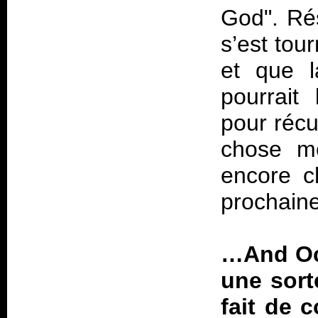
God". Ré
s’est tou
et que l
pourrait
pour récu
chose m
encore c
prochain
…And Oce
une sor
fait de 