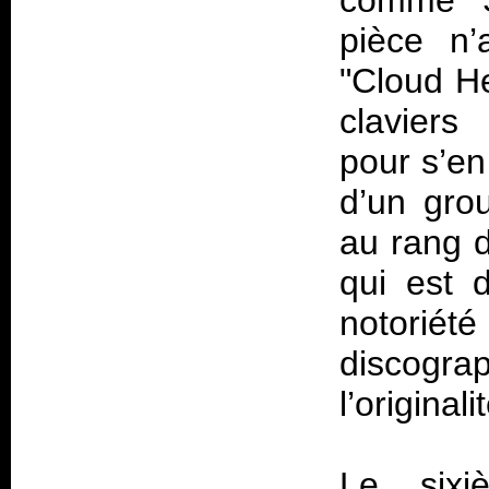
comme S
pièce n’
"Cloud H
claviers
pour s’en
d’un gro
au rang 
qui est 
notorié
discogr
l’original
Le sixi