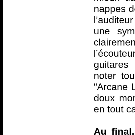
nappes de
l’auditeu
une symp
claireme
l’écoute
guitares
noter to
"Arcane L
doux mom
en tout ca
Au final