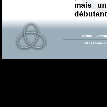
mais un
débutants
Accueil
Chroniq
©Les Eternels 