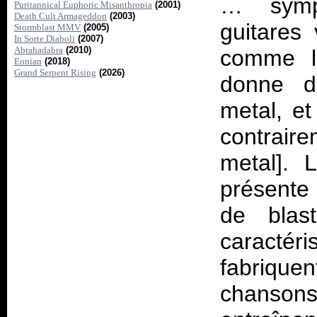
… symph
Puritannical Euphoric Misanthropia
(2001)
Death Cult Armageddon
(2003)
guitares 
Stormblast MMV
(2005)
In Sorte Diaboli
(2007)
Abrahadabra
(2010)
comme la
Eonian
(2018)
Grand Serpent Rising
(2026)
donne d
metal, et
contraire
metal]. 
présente 
de blas
caractéri
fabriquen
chansons