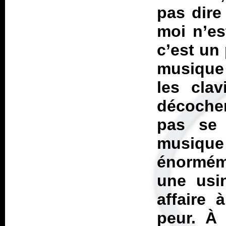
pas dire
moi n’es
c’est un
musique 
les clav
décochen
pas se 
musiqu
énorméme
une usi
affaire
peur. À 