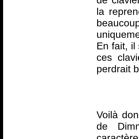
de clavie
la repre
beaucoup 
uniqueme
En fait, i
ces clav
Voilà don
de Dimm
caractè