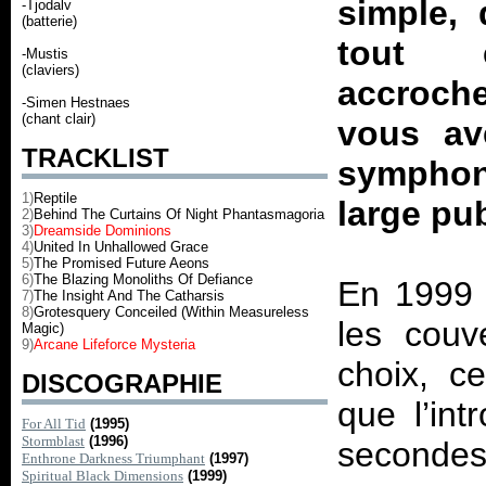
simple, 
-Tjodalv
(batterie)
tout 
-Mustis
(claviers)
accroche
-Simen Hestnaes
(chant clair)
vous av
TRACKLIST
symphon
1)
Reptile
large pub
2)
Behind The Curtains Of Night Phantasmagoria
3)
Dreamside Dominions
4)
United In Unhallowed Grace
5)
The Promised Future Aeons
6)
The Blazing Monoliths Of Defiance
En 1999 
7)
The Insight And The Catharsis
8)
Grotesquery Conceiled (Within Measureless
les couv
Magic)
9)
Arcane Lifeforce Mysteria
choix, 
DISCOGRAPHIE
que l’in
For All Tid
(1995)
Stormblast
(1996)
secondes 
Enthrone Darkness Triumphant
(1997)
Spiritual Black Dimensions
(1999)