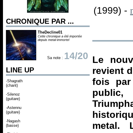
(1999) -
CHRONIQUE PAR ...
TheDecline01
Cette chronique a été importée
depuis metal-immortel
14/20
Le nouv
Sa note :
revient 
LINE UP
fois par
-Shagrath
(chant)
public
-Silenoz
(guitare)
Triumph
-Astennu
historiq
(guitare)
-Nagash
metal. 
(basse)