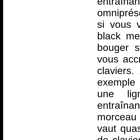
entraî
omniprés
si vous 
black me
bouger s
vous acc
claviers.
exemple 
une lig
entraîna
morceau d
vaut qua