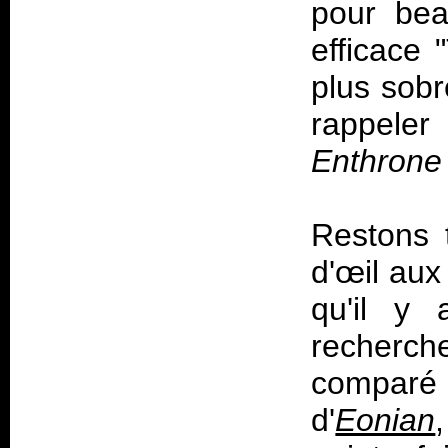
pour bea
efficace 
plus sob
rappele
Enthrone
Restons t
d'œil aux
qu'il y 
recherch
comparé
d'
Eonian