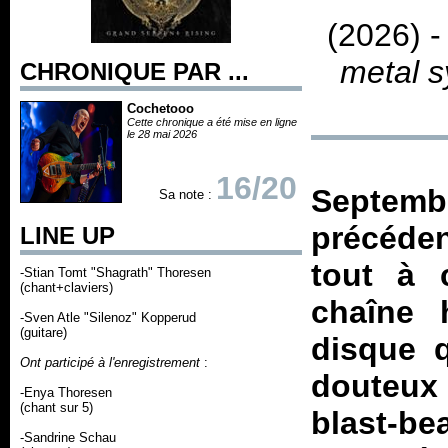
(2026) 
metal 
CHRONIQUE PAR ...
Cochetooo
Cette chronique a été mise en ligne
le 28 mai 2026
16/20
Septembr
Sa note :
précéden
LINE UP
tout à 
-Stian Tomt "Shagrath" Thoresen
(chant+claviers)
chaîne 
-Sven Atle "Silenoz" Kopperud
(guitare)
disque q
Ont participé à l'enregistrement
:
douteux
-Enya Thoresen
(chant sur 5)
blast-be
-Sandrine Schau