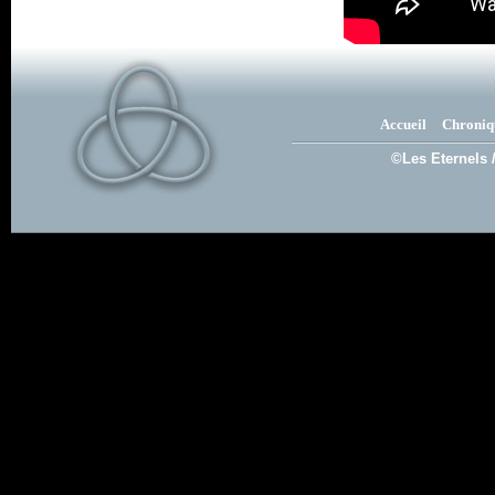
Accueil
Chroniq
©Les Eternels 