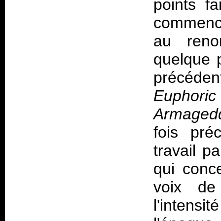
points f
commence
au reno
quelque p
précéde
Euphori
Armaged
fois pré
travail p
qui conce
voix de
l'intensi