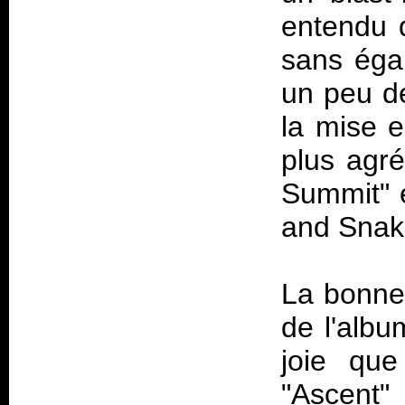
entendu 
sans égal
un peu de
la mise e
plus agré
Summit" e
and Snake
La bonne 
de l'albu
joie que
"Ascent"