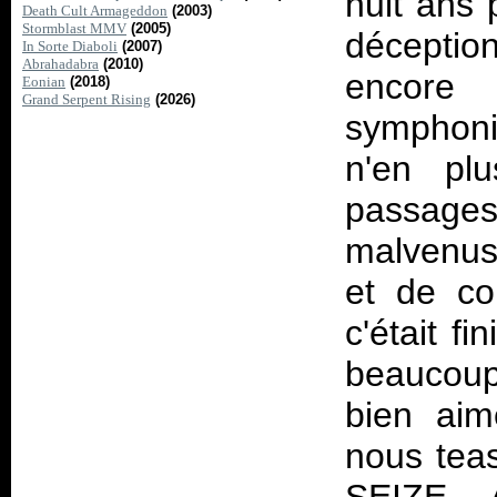
huit ans
Death Cult Armageddon
(2003)
Stormblast MMV
(2005)
déception
In Sorte Diaboli
(2007)
Abrahadabra
(2010)
encore
Eonian
(2018)
Grand Serpent Rising
(2026)
symphoni
n'en plu
passages 
malvenus,
et de cou
c'était f
beaucoup
bien ai
nous tea