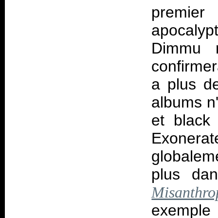
premier 
apocaly
Dimmu r
confirmer
a plus de
albums n'
et black
Exonerat
globaleme
plus da
Misanthro
exempl