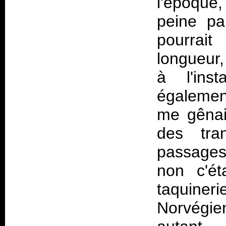
l'époque
peine pa
pourrai
longueur,
à l'ins
égalemen
me gênai
des tra
passages 
non c'ét
taquiner
Norvégien