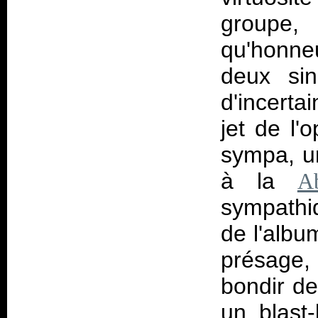
groupe
qu'honne
deux sin
d'incerta
jet de l'
sympa, un
à la
A
sympathiq
de l'albu
présage,
bondir de
un blast