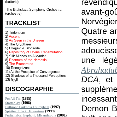
revendiq
(batterie)
avant-g
-The Bratislava Symphony Orchestra
(orchestre)
Norvégie
TRACKLIST
Quatre an
1) Tridentium
2)
Ascent
messie
3)
As Seen in the Unseen
4) The Qryptfarer
adoucisse
5) Ulvgjeld & Blodsodel
6)
Repository of Divine Transmutation
7) Slik Minnes en Alkymist
une lég
8)
Phantom of the Nemesis
9)
The Exonerated
Abrahada
10) Recognizant
11) At the Precipice of Convergence
12) Shadows of a Thousand Perceptions
DCA
, et
13) Gjǫll
suppléme
DISCOGRAPHIE
incessan
For All Tid
(1995)
Stormblast
(1996)
Demon Bu
Enthrone Darkness Triumphant
(1997)
Spiritual Black Dimensions
(1999)
Puritannical Euphoric Misanthropia
(2001)