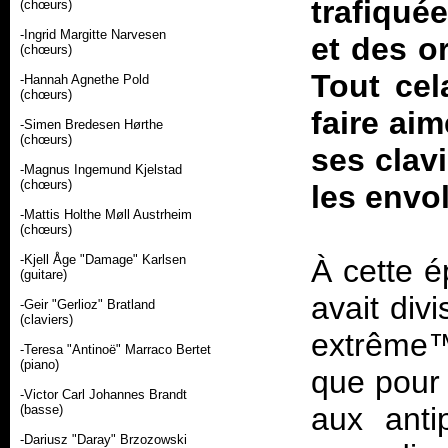
trafiqué
(chœurs)
-Ingrid Margitte Narvesen
et des o
(chœurs)
Tout cel
-Hannah Agnethe Pold
(chœurs)
faire ai
-Simen Bredesen Hørthe
(chœurs)
ses clav
-Magnus Ingemund Kjelstad
(chœurs)
les envo
-Mattis Holthe Møll Austrheim
(chœurs)
-Kjell Åge "Damage" Karlsen
À cette 
(guitare)
avait di
-Geir "Gerlioz" Bratland
(claviers)
extrême™
-Teresa "Antinoë" Marraco Bertet
(piano)
que pour 
-Victor Carl Johannes Brandt
aux anti
(basse)
-Dariusz "Daray" Brzozowski