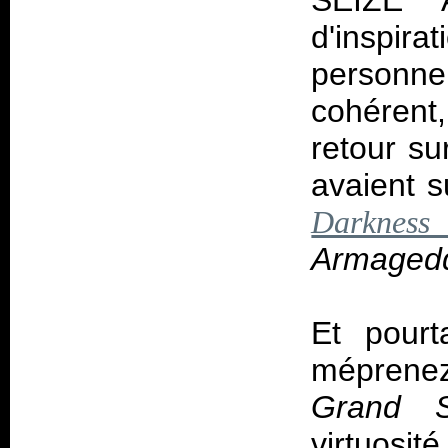
SEIZE 
d'inspir
personne
cohérent
retour s
avaient 
Darkness
Armaged
Et pourt
méprenez
Grand S
virtuosi