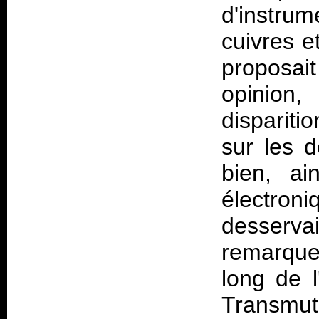
d'instru
cuivres 
proposai
opinion
disparit
sur les 
bien, ai
électroni
desservai
remarque
long de l
Transm