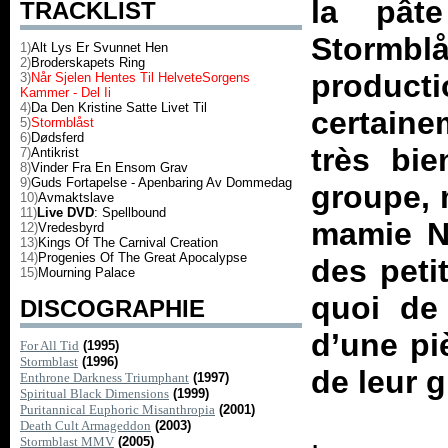
la pât
TRACKLIST
Stormblå
1)
Alt Lys Er Svunnet Hen
2)
Broderskapets Ring
producti
3)
Når Sjelen Hentes Til Helvete
Sorgens
Kammer - Del Ii
4)
Da Den Kristine Satte Livet Til
certaine
5)
Stormblåst
6)
Dødsferd
très bie
7)
Antikrist
8)
Vinder Fra En Ensom Grav
9)
Guds Fortapelse - Apenbaring Av Dommedag
groupe, 
10)
Avmaktslave
11)
Live DVD
: Spellbound
mamie No
12)
Vredesbyrd
13)
Kings Of The Carnival Creation
14)
Progenies Of The Great Apocalypse
des peti
15)
Mourning Palace
quoi de
DISCOGRAPHIE
d’une pi
For All Tid
(1995)
Stormblast
(1996)
de leur 
Enthrone Darkness Triumphant
(1997)
Spiritual Black Dimensions
(1999)
Puritannical Euphoric Misanthropia
(2001)
Death Cult Armageddon
(2003)
Stormblast MMV
(2005)