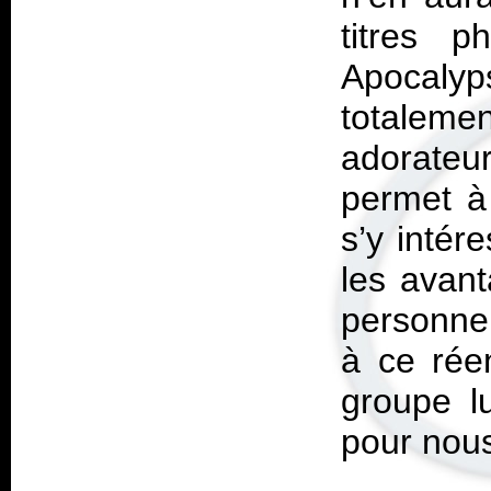
titres 
Apocalyps
totaleme
adorate
permet à 
s’y intér
les avant
personne 
à ce rée
groupe l
pour nou