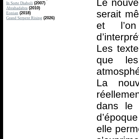
Le nouv
In Sorte Diaboli
(2007)
Abrahadabra
(2010)
serait mê
Eonian
(2018)
Grand Serpent Rising
(2026)
et l’o
d’interpr
Les texte
que les
atmosphé
La nouv
réelleme
dans le 
d’époque
elle perm