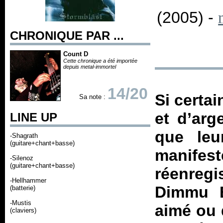
(2005) -
CHRONIQUE PAR ...
Count D
Cette chronique a été importée
depuis metal-immortel
14/20
Si certa
Sa note :
et d’arg
LINE UP
que leu
-Shagrath
(guitare+chant+basse)
manif
-Silenoz
(guitare+chant+basse)
réenregis
-Hellhammer
Dimmu B
(batterie)
-Mustis
aimé ou 
(claviers)