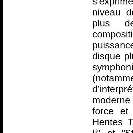
s’exprim
niveau d
plus d
compositi
puissanc
disque pl
symphoni
(notamm
d’interp
moderne 
force et
Hentes T