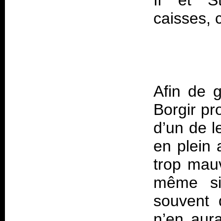
Ii" et "
Afin de 
Borgir p
d’un de l
en plein
trop mauva
même si
souvent 
n’en aura