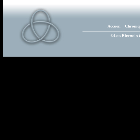
Accueil
Chroniq
©Les Eternels 