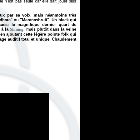
üe n’est pas seule car elle sait jouer plus
eux par sa voix, mais néanmoins très
idhara" ou "Maranashruti". Un black qui
aussi le magnifique dernier quart de
 à la
Shining
, mais plutôt dans la veine
en ajoutant cette légère pointe folk qui
yage auditif total et unique. Chaudement