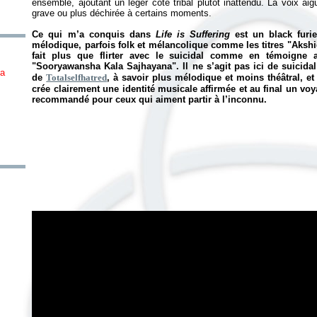
ensemble, ajoutant un léger côté tribal plutôt inattendu. La voix aig
grave ou plus déchirée à certains moments.
Ce qui m’a conquis dans
Life is Suffering
est un black furi
mélodique, parfois folk et mélancolique comme les titres "Aksh
fait plus que flirter avec le suicidal comme en témoigne 
"Sooryawansha Kala Sajhayana". Il ne s’agit pas ici de suicidal
ha
de
Totalselfhatred
, à savoir plus mélodique et moins théâtral, et 
crée clairement une identité musicale affirmée et au final un vo
recommandé pour ceux qui aiment partir à l’inconnu.