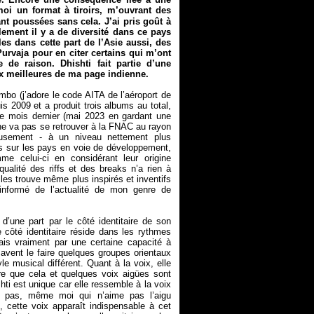
i un format à tiroirs, m’ouvrant des
t poussées sans cela. J’ai pris goût à
lement il y a de diversité dans ce pays
les dans cette part de l’Asie aussi, des
rvaja pour en citer certains qui m’ont
de raison. Dhishti fait partie d’une
eux meilleures de ma page indienne.
mbo (j’adore le code AITA de l’aéroport de
puis 2009 et a produit trois albums au total,
 le mois dernier (mai 2023 en gardant une
ne va pas se retrouver à la FNAC au rayon
eusement - à un niveau nettement plus
hés sur les pays en voie de développement,
me celui-ci en considérant leur origine
qualité des riffs et des breaks n’a rien à
les trouve même plus inspirés et inventifs
informé de l’actualité de mon genre de
’une part par le côté identitaire de son
e côté identitaire réside dans les rythmes
is vraiment par une certaine capacité à
savent le faire quelques groupes orientaux
musical différent. Quant à la voix, elle
re que cela et quelques voix aigües sont
hti est unique car elle ressemble à la voix
z pas, même moi qui n’aime pas l’aigu
, cette voix apparaît indispensable à cet