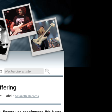
T
ffering
e
- Label :
Satanath Records
ise. Encore une conséquence liée à une