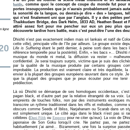
battle
, comme quoi le concept de coupe du monde fut pour mo
portes insoupçonnées que je n’aurais probablement jamais autan
la sonorité de la langue, ou devrais-je dire «
des
» langues, tel
qui n’est finalement uni que par l’anglais. Il y a des petites per
Thaikkudam Bridge, des Dark Helm, 1833 AD, Heathen Beast et Pu
attiré assez fort pour me pencher sur eux un peu plus que 
n ligne
découverte tardive hors battle, mais c’est peut-être l’une des d
Dhishti n’est pas exactement indien mais sri lankais et natif de Colo
cette ville), principale ville de l’île par ailleurs. Le groupe existe de
20
Life is Suffering
étant le petit dernier, à peine sorti dans les bacs
référence temporelle pour la postérité). Enfin, «
les bacs
»… Dhishti 
musique du monde ni metal, la diffusion va rester – malheur
confidentiel. Je serai toujours surpris, victime que je suis des clic
par la qualité de la musique produite par certains groupes com
improbable. La production est vraiment claire et très équilibrée, la 
envier à la plupart des groupes européens œuvrant dans ce style. Je 
que la plupart des groupes que je peux écouter pour me tenir 
prédilection.
Là où Dhishti se démarque de ses homologues occidentaux, c’est d
pagan black, et d’autre part par la relative étrangeté de sa voix. L
empreints de touches folks, non par des instruments exotiques ma
transcrire un rythme traditionnel dans les riffs et mélodies, comme 
obscurs comme Seeds of Ibliss, Narjahanam ou Scarab dans un style 
est simplement unique. Le côté aigu dans le black n’est pas si ra
célèbres (
Dani Filth
ou
Emperor
pour ne citer qu’eux). La voix de Dhis
japonaise de Son Goku lorsqu’il crie. Ne partez pas, ne parte
habituellement j’ai aimé… Bizarrement, une fois la surprise passée