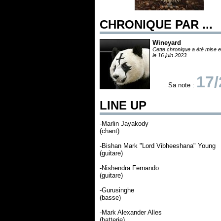
CHRONIQUE PAR ...
Wineyard
Cette chronique a été mise e
le 16 juin 2023
17/
Sa note :
LINE UP
-Marlin Jayakody
(chant)
-Bishan Mark "Lord Vibheeshana" Young
(guitare)
-Nishendra Fernando
(guitare)
-Gurusinghe
(basse)
-Mark Alexander Alles
(batterie)