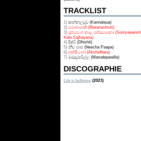
TRACKLIST
1)
කන්නලවුව (Kannalaua)
2)
මරණාශෘති (Maranashruti)
3)
සූර්යවංශ කාළ සජ්ඣායනා (Sooryawans
Kala Sajhayana)
4)
දිෂ්ටි (Dhishti)
5)
නීච පාප (Neecha Paapa)
6)
අක්ෂිධාරා (Akshidhara)
7)
මරුදැපවිල්ල (Marudepawilla)
DISCOGRAPHIE
Life is Suffering
(2023)