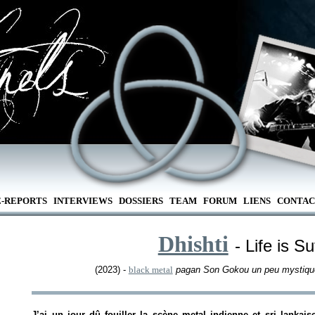
E-REPORTS
INTERVIEWS
DOSSIERS
TEAM
FORUM
LIENS
CONTAC
Dhishti
- Life is Su
(2023) -
black metal
pagan Son Gokou un peu mystiqu
J’ai un jour dû fouiller la scène metal indienne et sri lanka