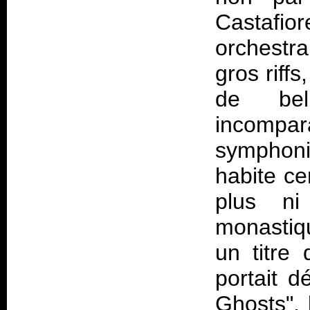
Castafio
orchestr
gros riff
de bel
incompara
symphoni
habite cer
plus n
monastiq
un titre 
portait 
Ghosts", 