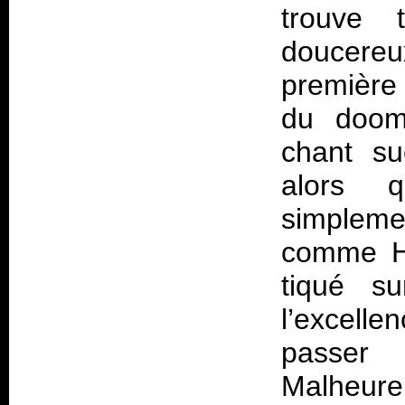
trouve 
doucereu
première
du doom 
chant suc
alors 
simplem
comme H
tiqué s
l’excell
passe
Malheure