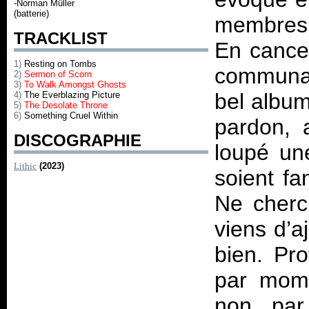
-Norman Müller
(batterie)
membres 
TRACKLIST
En cancel
1)
Resting on Tombs
communau
2)
Sermon of Scorn
3)
To Walk Amongst Ghosts
bel album
4)
The Everblazing Picture
5)
The Desolate Throne
6)
Something Cruel Within
pardon, 
DISCOGRAPHIE
loupé une
Lithic
(2023)
soient f
Ne cherc
viens d’a
bien. Pr
par mome
non par