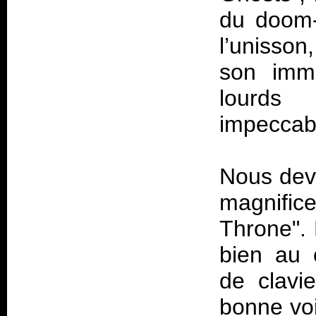
du doom-d
l’unisson
son imm
lourds
impeccabl
Nous dev
magnifice
Throne". 
bien au 
de clavie
bonne voi