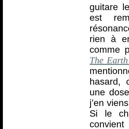
guitare 
est re
résonanc
rien à e
comme pe
The Earth 
mentionn
hasard, 
une dose 
j’en vien
Si le ch
convient 