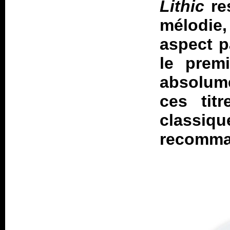
Lithic
re
mélodie
aspect p
le prem
absolum
ces tit
classiq
recomma