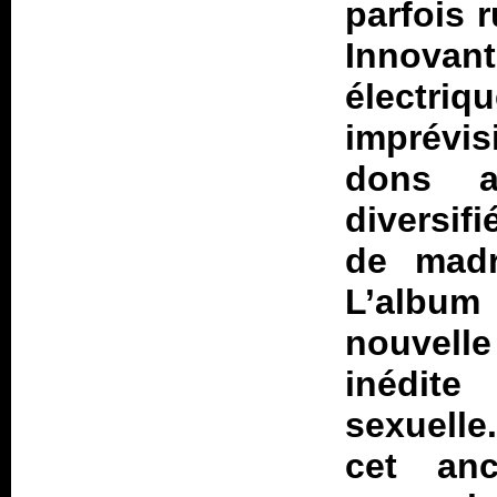
parfois 
Innovant
électriq
imprévis
dons a
diversif
de madri
L’albu
nouvell
inédite
sexuell
cet anc