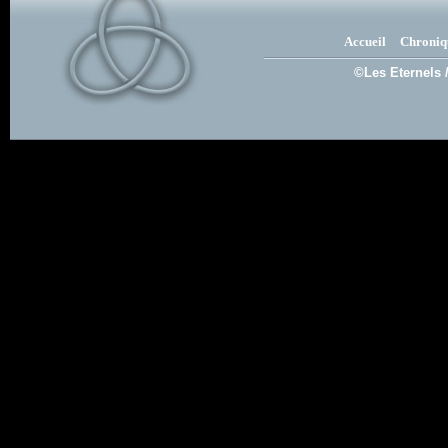
Accueil
Chroniq
©Les Eternels 