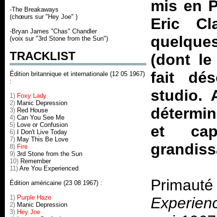
mis en P
-The Breakaways
(chœurs sur "Hey Joe" )
Eric Cl
-Bryan James "Chas" Chandler
quelque
(voix sur "3rd Stone from the Sun")
TRACKLIST
(dont le
fait dé
Édition britannique et internationale (12 05 1967)
:
studio.
1)
Foxy Lady
2)
Manic Depression
détermin
3)
Red House
4)
Can You See Me
5)
Love or Confusion
et cap
6)
I Don't Live Today
7)
May This Be Love
grandiss
8)
Fire
9)
3rd Stone from the Sun
10)
Remember
11)
Are You Experienced
Primauté
Édition américaine (23 08 1967) :
1)
Purple Haze
Experien
2)
Manic Depression
3)
Hey Joe