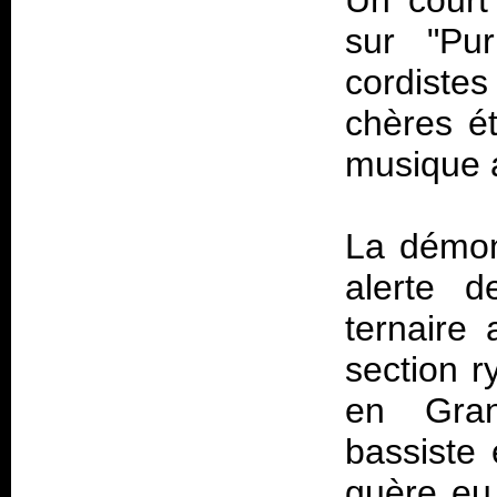
Un court
sur "Pur
cordistes
chères ét
musique a
La démon
alerte d
ternaire
section r
en Gran
bassiste 
guère eu 