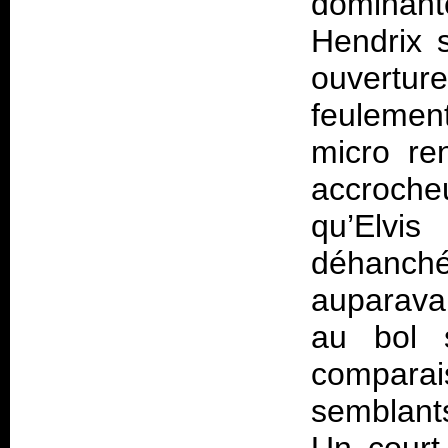
dominant
Hendrix 
ouvertur
feulemen
micro re
accroche
qu’Elvi
déhanché
auparava
au bol s
comparai
semblants