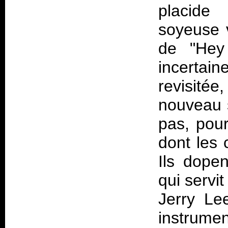
placide
soyeuse 
de "Hey 
incertain
revisit
nouveau s
pas, pour
dont les 
Ils dopen
qui servi
Jerry Le
instrumen