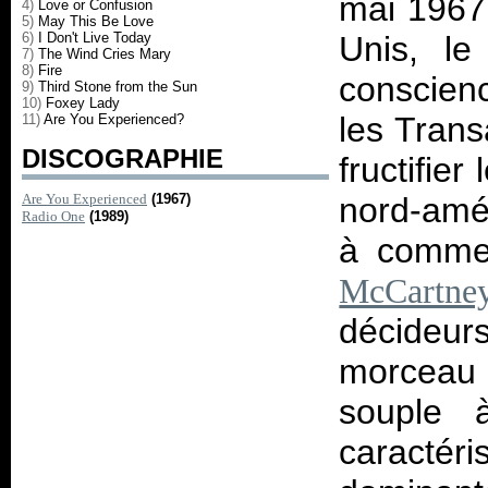
mai 1967 
4)
Love or Confusion
5)
May This Be Love
6)
I Don't Live Today
Unis, l
7)
The Wind Cries Mary
8)
Fire
conscien
9)
Third Stone from the Sun
10)
Foxey Lady
les Trans
11)
Are You Experienced?
DISCOGRAPHIE
fructifier
Are You Experienced
(1967)
nord-amér
Radio One
(1989)
à comme
McCartne
décideurs
morceau 
souple 
caractér