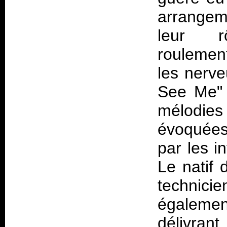
arrangem
leur r
roulemen
les nerve
See Me" 
mélodie
évoquées
par les i
Le natif 
technicie
égalemen
délivran