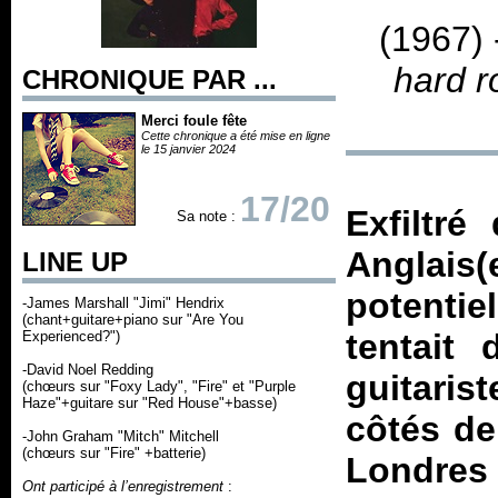
(1967)
hard r
CHRONIQUE PAR ...
Merci foule fête
Cette chronique a été mise en ligne
le 15 janvier 2024
17/20
Exfiltré
Sa note :
Anglai
LINE UP
potentie
-James Marshall "Jimi" Hendrix
(chant+guitare+piano sur "Are You
tentait
Experienced?")
-David Noel Redding
guitarist
(chœurs sur "Foxy Lady", "Fire" et "Purple
Haze"+guitare sur "Red House"+basse)
côtés de
-John Graham "Mitch" Mitchell
(chœurs sur "Fire" +batterie)
Londres
Ont participé à l’enregistrement
: