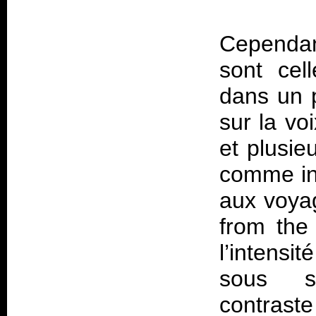
Cependan
sont cel
dans un 
sur la vo
et plusie
comme ino
aux voya
from the
l’intensit
sous su
contrast