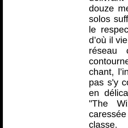
douze me
solos su
le respe
d’où il vi
réseau 
contourn
chant, l’
pas s'y c
en délic
"The Wi
caressée
classe.