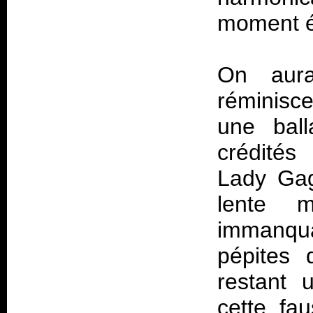
moment 
On aura
réminisc
une ball
crédités
Lady Gag
lente m
immanqua
pépites 
restant 
cette fau