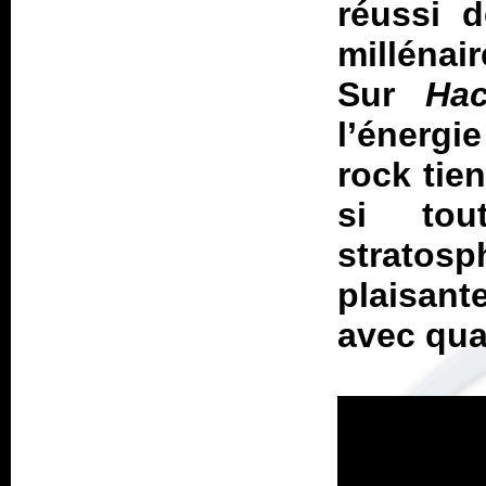
réussi d
millénai
Sur
Ha
l’énerg
rock tie
si tou
stratosp
plaisan
avec qual