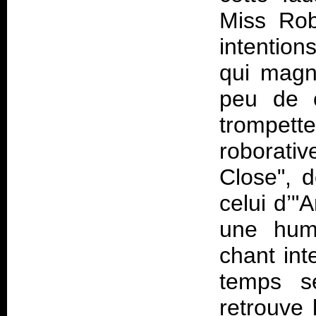
Miss Rob
intention
qui magn
peu de c
trompett
roborati
Close", d
celui d’"
une hum
chant int
temps s
retrouve 