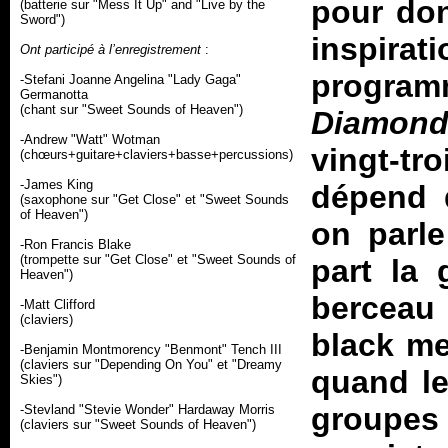
pour don
(batterie sur "Mess It Up" and "Live by the
Sword")
inspirat
Ont participé à l’enregistrement
:
progra
-Stefani Joanne Angelina "Lady Gaga"
Germanotta
(chant sur "Sweet Sounds of Heaven")
Diamond
-Andrew "Watt" Wotman
vingt-tr
(chœurs+guitare+claviers+basse+percussions)
-James King
dépend q
(saxophone sur "Get Close" et "Sweet Sounds
of Heaven")
on parl
-Ron Francis Blake
(trompette sur "Get Close" et "Sweet Sounds of
part la 
Heaven")
berceau 
-Matt Clifford
(claviers)
black met
-Benjamin Montmorency "Benmont" Tench III
(claviers sur "Depending On You" et "Dreamy
quand le
Skies")
groupe
-Stevland "Stevie Wonder" Hardaway Morris
(claviers sur "Sweet Sounds of Heaven")