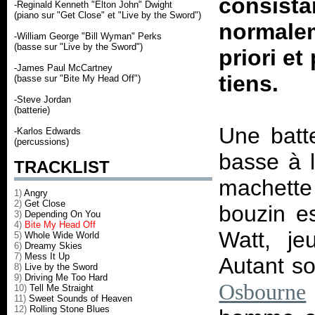
consista
-Reginald Kenneth "Elton John" Dwight
(piano sur "Get Close" et "Live by the Sword")
normalem
-William George "Bill Wyman" Perks
(basse sur "Live by the Sword")
priori et
-James Paul McCartney
tiens.
(basse sur "Bite My Head Off")
-Steve Jordan
(batterie)
Une batte
-Karlos Edwards
(percussions)
basse à l
TRACKLIST
machette
1)
Angry
2)
Get Close
bouzin es
3)
Depending On You
4)
Bite My Head Off
Watt, je
5)
Whole Wide World
6)
Dreamy Skies
7)
Mess It Up
Autant so
8)
Live by the Sword
9)
Driving Me Too Hard
Osbourne
10)
Tell Me Straight
11)
Sweet Sounds of Heaven
12)
Rolling Stone Blues