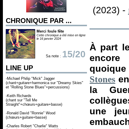
(2023) -
CHRONIQUE PAR ...
Merci foule fête
Cette chronique a été mise en ligne
le 16 janvier 2024
À part le
15/20
encore 
Sa note :
quoique
LINE UP
en
Stones
-Michael Philip "Mick" Jagger
(chant+guitare+harmonica sur "Dreamy Skies"
la Gue
et "Rolling Stone Blues"+percussions)
-Keith Richards
collègue
(chant sur "Tell Me
Straight"+chœurs+guitare+basse)
une jeu
-Ronald David "Ronnie" Wood
(chœurs+guitare+basse)
embauch
-Charles Robert "Charlie" Watts