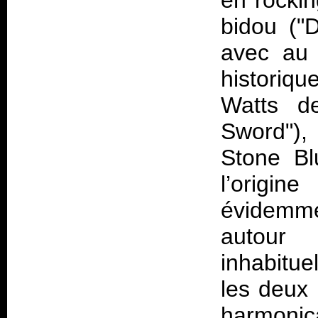
en rockin
bidou ("
avec au 
historiqu
Watts de
Sword"),
Stone Bl
l’origi
évidemme
autour
inhabitue
les deux
harmonic