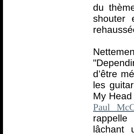
du thèm
shouter 
rehaussé
Netteme
"Dependi
d’être mé
les guita
My Head O
Paul McC
rappelle
lâchant 