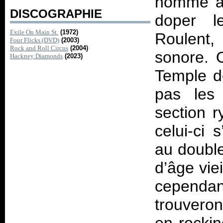
homme a 
DISCOGRAPHIE
doper le
Exile On Main St.
(1972)
Roulent,
Four Flicks (DVD)
(2003)
Rock and Roll Circus
(2004)
sonore. O
Hackney Diamonds
(2023)
Temple de
pas les 
section r
celui-ci 
au doubl
d’âge viei
cependa
trouveron