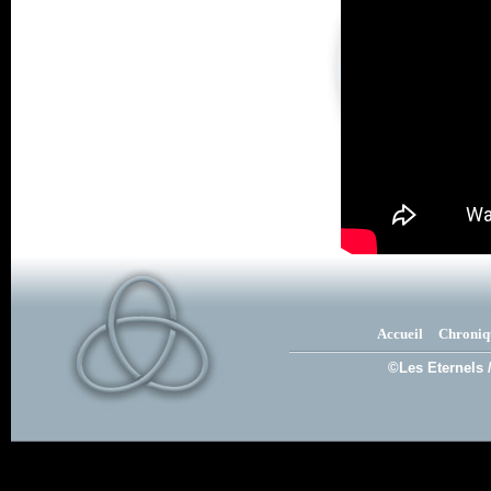
Accueil
Chroniq
©Les Eternels 