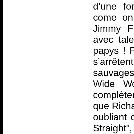
d’une fo
come o
Jimmy Fa
avec tal
papys ! P
s’arrêten
sauvages
Wide Wo
complète
que Rich
oubliant 
Straight"