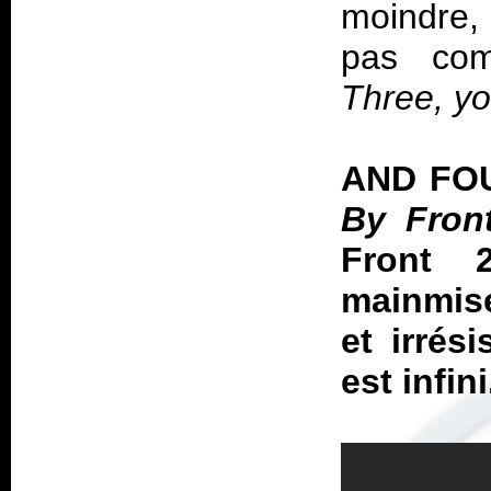
moindre, 
pas com
Three, yo
AND FO
By Fron
Front 2
mainmis
et irrés
est infini