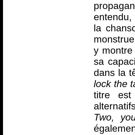
propagand
entendu, 
la chanso
monstrue
y montre 
sa capaci
dans la t
lock the t
titre es
alternat
Two, you
également