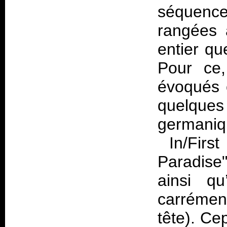
séquenc
rangées 
entier qu
Pour ce,
évoqués 
quelque
germaniq
In/First
Paradise
ainsi qu
carrémen
tête). Ce