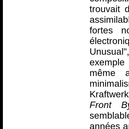
trouvait
assimilab
fortes 
électroni
Unusual"
exemple -
même a
minimalis
Kraftwerk
Front B
semblabl
années a