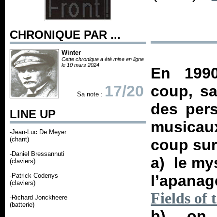
CHRONIQUE PAR ...
Winter
Cette chronique a été mise en ligne
le 10 mars 2024
En 1990
17/20
coup, sa
Sa note :
des pers
LINE UP
musicau
-Jean-Luc De Meyer
(chant)
coup sur
-Daniel Bressannuti
a) le my
(claviers)
-Patrick Codenys
l’apanag
(claviers)
Fields of
-Richard Jonckheere
(batterie)
b) on p