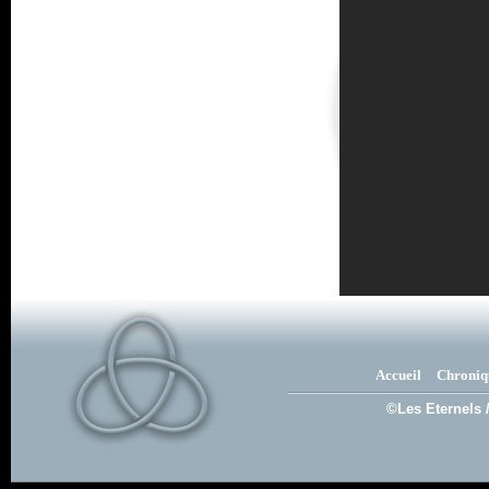
Accueil
Chroniq
©Les Eternels 