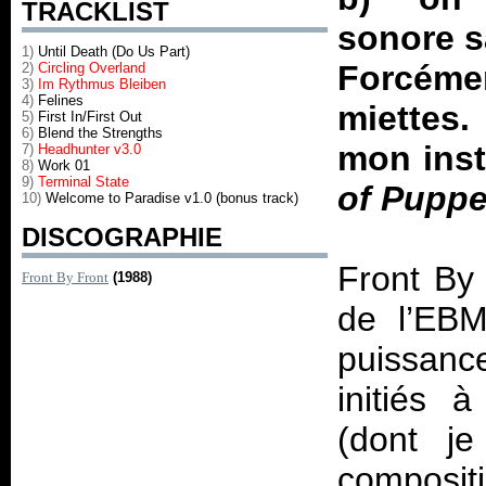
TRACKLIST
sonore s
1)
Until Death (Do Us Part)
Forcém
2)
Circling Overland
3)
Im Rythmus Bleiben
4)
Felines
miettes.
5)
First In/First Out
6)
Blend the Strengths
mon inst
7)
Headhunter v3.0
8)
Work 01
9)
Terminal State
of Puppe
10)
Welcome to Paradise v1.0 (bonus track)
DISCOGRAPHIE
Front By
Front By Front
(1988)
de l’EBM
puissance
initiés 
(dont je
composit