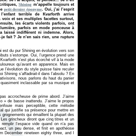
critiques,
Shining
m’appelle toujours et
be
petit dernier éponyme
. Oui, j’ai l’esprit
enfant terrible de Kvarforth arrive
voix et ses multiples facettes surtout,
uite, les écarts violents parfois, ont
e lumière, parfois en mode ponceuse à
laissé indifférent ni indemne. Alors,
je fait ? Je n’en sais rien, une rupture
 est du pur Shining en évolution vers son
débuts s’estompe. Oui, l’urgence prend une
Kvarforth n’est plus écorché vif à la mode
douloureux qu’avant en apparence. Mais en
e l’évolution du style puisse faire reculer
i Shining s’affadirait-il dans l’absolu ? En
lativisons, nous parlons du haut du panier
l, quasiment inclassable par sa musique et
t pas accrocheuse de prime abord. J’aime
lo
» de basse inattendu. J’aime le propos
nfouie mais perceptible, cette mélodie
al qui justifie sa présence pour mettre en
s grognements qui émaillent la plupart des
. Les grincheux diront que cinq titres et un
oi remplir l’espace vide quand on n’a pas
act, un peu dense, et finit en apothéose
rn December nineteen eighty three, and I