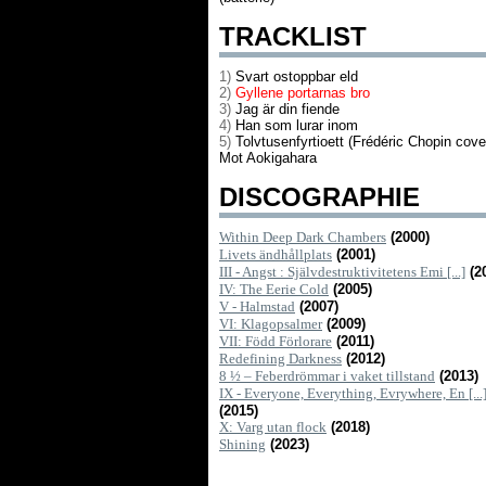
TRACKLIST
1)
Svart ostoppbar eld
2)
Gyllene portarnas bro
3)
Jag är din fiende
4)
Han som lurar inom
5)
Tolvtusenfyrtioett (Frédéric Chopin cov
Mot Aokigahara
DISCOGRAPHIE
Within Deep Dark Chambers
(2000)
Livets ändhållplats
(2001)
III - Angst : Självdestruktivitetens Emi [...]
(2
IV: The Eerie Cold
(2005)
V - Halmstad
(2007)
VI: Klagopsalmer
(2009)
VII: Född Förlorare
(2011)
Redefining Darkness
(2012)
8 ½ – Feberdrömmar i vaket tillstand
(2013)
IX - Everyone, Everything, Evrywhere, En [...
(2015)
X: Varg utan flock
(2018)
Shining
(2023)