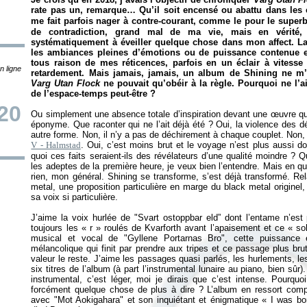
rate pas un, remarque… Qu’il soit encensé ou abattu dans les 
me fait parfois nager à contre-courant, comme le pour le super
de contradiction, grand mal de ma vie, mais en vérité, l’
systématiquement à éveiller quelque chose dans mon affect. La 
les ambiances pleines d’émotions ou de puissance contenue ens
tous raison de mes réticences, parfois en un éclair à vitess
n ligne
retardement. Mais jamais, jamais, un album de Shining ne m’a 
Varg Utan Flock
ne pouvait qu’obéir à la règle. Pourquoi ne l’ai-
de l’espace-temps peut-être ?
20
Ou simplement une absence totale d’inspiration devant une œuvre qui
éponyme. Que raconter qui ne l’ait déjà été ? Oui, la violence des 
autre forme. Non, il n’y a pas de déchirement à chaque couplet. Non, 
V - Halmstad
. Oui, c’est moins brut et le voyage n’est plus aussi 
quoi ces faits seraient-ils des révélateurs d’une qualité moindre ? Qu
les adeptes de la première heure, je veux bien l’entendre. Mais en quo
rien, mon général. Shining se transforme, s’est déjà transformé. Re
metal, une proposition particulière en marge du black metal origine
sa voix si particulière.
J’aime la voix hurlée de "Svart ostoppbar eld” dont l’entame n’es
toujours les «
r
» roulés de Kvarforth avant l’apaisement et ce «
so
musical et vocal de "Gyllene Portarnas Bro", cette puissance e
mélancolique qui finit par prendre aux tripes et ce passage plus brut
valeur le reste. J’aime les passages quasi parlés, les hurlements, le
six titres de l’album (à part l’instrumental lunaire au piano, bien sûr)
instrumental, c’est léger, moi je dirais que c’est intense. Pourqu
forcément quelque chose de plus à dire ? L’album en ressort comp
avec "Mot Aokigahara" et son inquiétant et énigmatique
«
I was bo