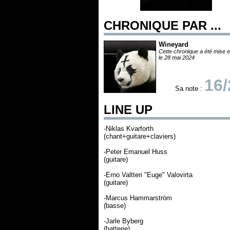
CHRONIQUE PAR ...
Wineyard
Cette chronique a été mise e
le 28 mai 2024
16/
Sa note :
LINE UP
-Niklas Kvarforth
(chant+guitare+claviers)
-Peter Emanuel Huss
(guitare)
-Erno Valtteri "Euge" Valovirta
(guitare)
-Marcus Hammarström
(basse)
-Jarle Byberg
(batterie)