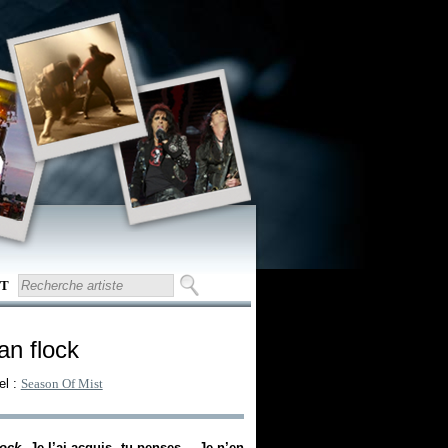
T
an flock
el :
Season Of Mist
lock
. Je l’ai acquis, tu penses… Je n’en