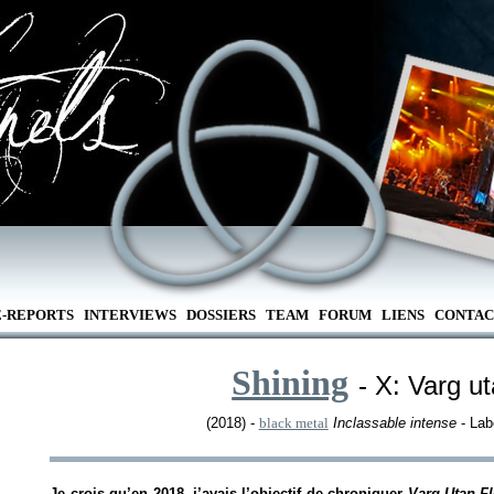
E-REPORTS
INTERVIEWS
DOSSIERS
TEAM
FORUM
LIENS
CONTAC
Shining
- X: Varg ut
(2018) -
black metal
Inclassable intense
- Lab
Je crois qu’en 2018, j’avais l’objectif de chroniquer
Varg Utan F