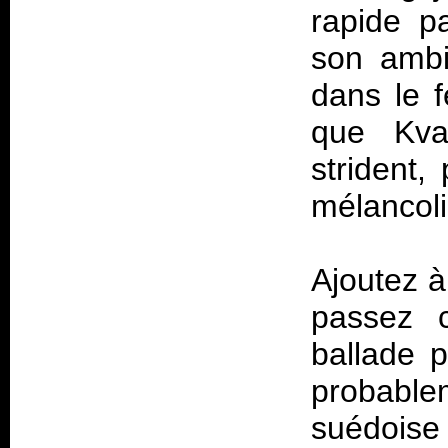
rapide p
son ambia
dans le f
que Kvar
strident,
mélancol
Ajoutez à
passez c
ballade p
probabl
suédoise