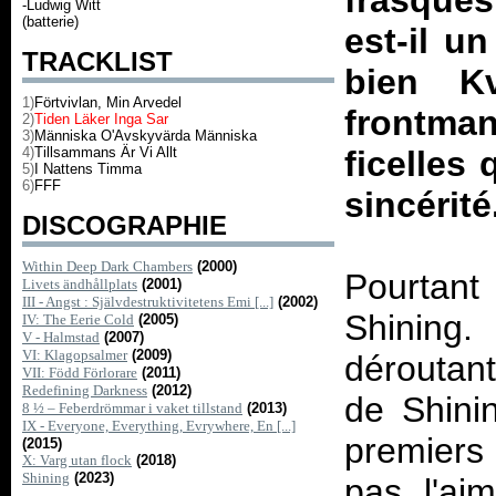
frasques
-Ludwig Witt
(batterie)
est-il u
TRACKLIST
bien Kv
1)
Förtvivlan, Min Arvedel
frontma
2)
Tiden Läker Inga Sar
3)
Människa O'Avskyvärda Människa
4)
Tillsammans Är Vi Allt
ficelles 
5)
I Nattens Timma
6)
FFF
sincérité
DISCOGRAPHIE
Within Deep Dark Chambers
(2000)
Pourtant
Livets ändhållplats
(2001)
III - Angst : Självdestruktivitetens Emi [...]
(2002)
Shining
IV: The Eerie Cold
(2005)
V - Halmstad
(2007)
VI: Klagopsalmer
(2009)
déroutan
VII: Född Förlorare
(2011)
Redefining Darkness
(2012)
de Shini
8 ½ – Feberdrömmar i vaket tillstand
(2013)
IX - Everyone, Everything, Evrywhere, En [...]
premiers
(2015)
X: Varg utan flock
(2018)
Shining
(2023)
pas l'ai