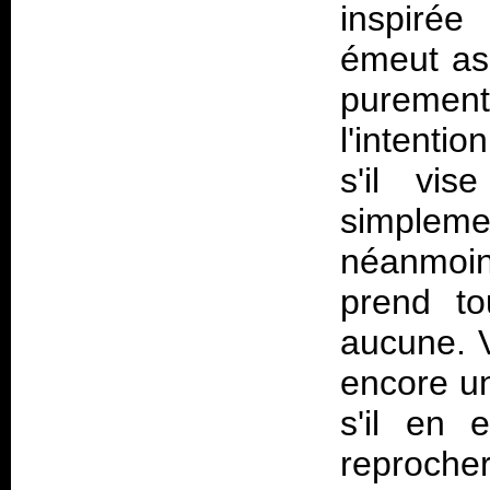
inspirée
émeut as
purement
l'intenti
s'il vi
simplemen
néanmoin
prend to
aucune. 
encore u
s'il en 
reproche