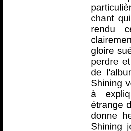
particul
chant qui
rendu cé
claireme
gloire su
perdre e
de l'alb
Shining ve
à expliq
étrange d
donne he
Shining 