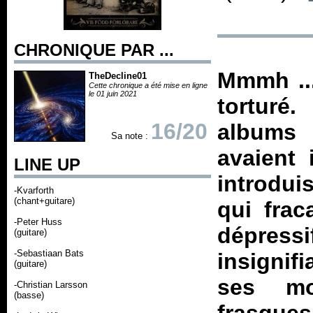
CHRONIQUE PAR ...
Mmmh ...
TheDecline01
Cette chronique a été mise en ligne
le 01 juin 2021
torturé
16/20
albums 
Sa note :
avaient
LINE UP
introdui
-Kvarforth
(chant+guitare)
qui frac
-Peter Huss
dépress
(guitare)
-Sebastiaan Bats
insignif
(guitare)
ses mo
-Christian Larsson
(basse)