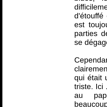
difficile
d'étouffé
est toujo
parties d
se dégage
Cependant,
claireme
qui était
triste. Ic
au papi
beaucoup