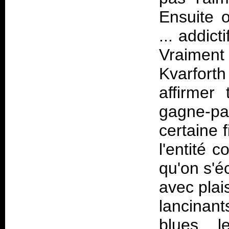
Ensuite o
... addict
Vraiment
Kvarforth
affirmer 
gagne-pa
certaine f
l'entité 
qu'on s'é
avec plai
lancinant
blues, 