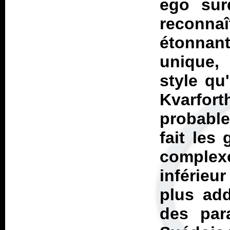
ego sur
reconna
étonna
unique,
style qu'
Kvarfor
probable
fait les
complexe
inférie
plus add
des par