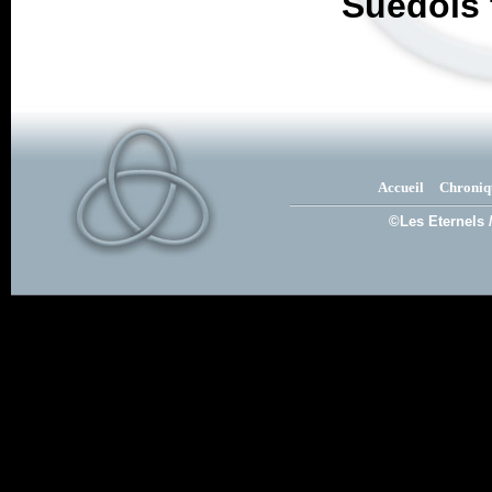
Suédois 
Accueil
Chroniq
©Les Eternels 