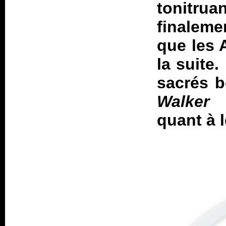
tonitru
finaleme
que les 
la suite.
sacrés b
Walker
p
quant à 