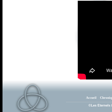
Accueil
Chroniq
©Les Eternels 