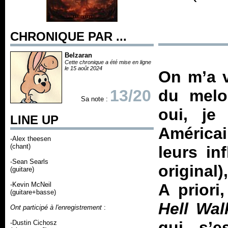
CHRONIQUE PAR ...
Belzaran
Cette chronique a été mise en ligne
le 15 août 2024
On m’a 
13/20
du melod
Sa note :
oui, je
LINE UP
América
-Alex theesen
(chant)
leurs in
-Sean Searls
original
(guitare)
-Kevin McNeil
A priori
(guitare+basse)
Hell Wal
Ont participé à l'enregistrement
:
qui s’e
-Dustin Cichosz