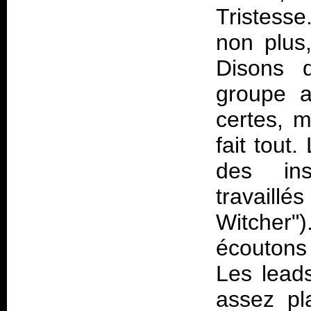
Tristess
non plus,
Disons 
groupe a
certes, m
fait tout
des ins
travaill
Witcher")
écoutons 
Les leads
assez pl