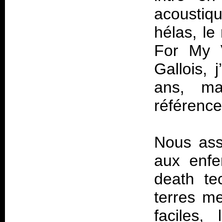
acoustiq
hélas, l
For My V
Gallois, 
ans, mai
référence
Nous ass
aux enfe
death te
terres me
faciles,