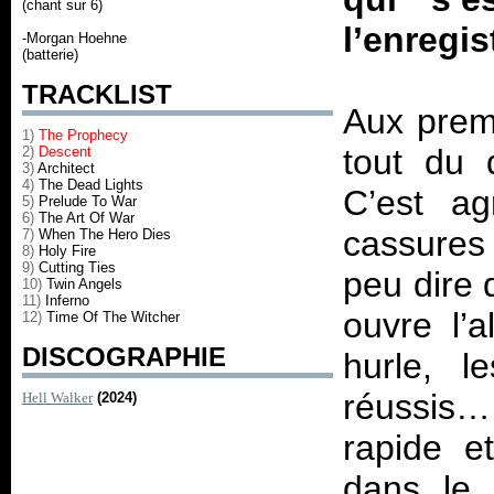
(chant sur 6)
l’enregi
-Morgan Hoehne
(batterie)
TRACKLIST
Aux prem
1)
The Prophecy
tout du 
2)
Descent
3)
Architect
4)
The Dead Lights
C’est ag
5)
Prelude To War
6)
The Art Of War
cassures 
7)
When The Hero Dies
8)
Holy Fire
9)
Cutting Ties
peu dire 
10)
Twin Angels
11)
Inferno
ouvre l’
12)
Time Of The Witcher
DISCOGRAPHIE
hurle, l
réussis
Hell Walker
(2024)
rapide e
dans le