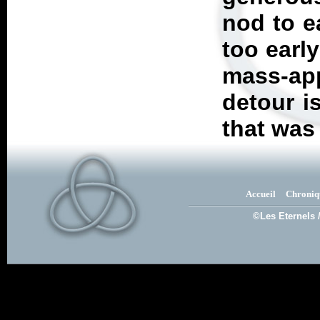
nod to ea
too early
mass-app
detour i
that was 
Accueil
Chroniq
©Les Eternels 