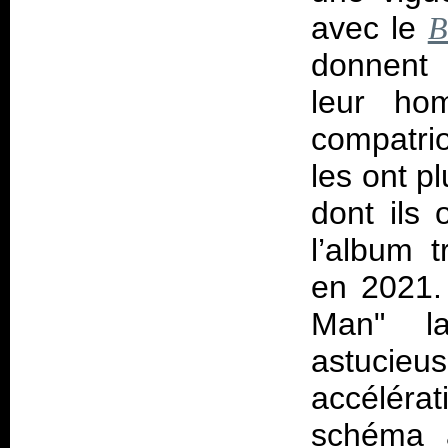
avec le
B
donnent 
leur h
compatrio
les ont p
dont ils 
l’album 
en 2021.
Man" l
astucie
accéléra
schéma a