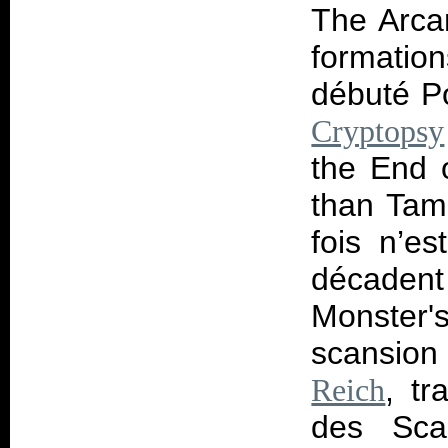
The Arca
formation
débuté P
Cryptopsy
the End o
than Tame
fois n’e
décadent
Monster'
scansion
, tr
Reich
des Scan