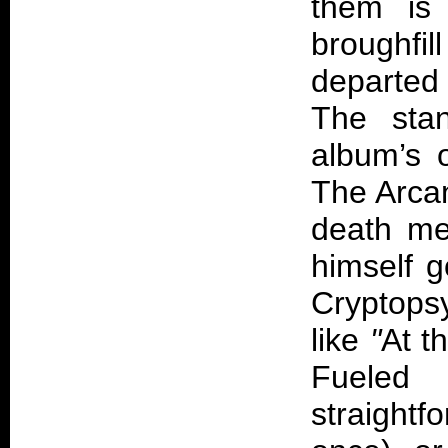
them is
broughfil
departed
The stan
album’s o
The Arca
death me
himself g
Cryptopsy
like
"
At t
Fueled
straight