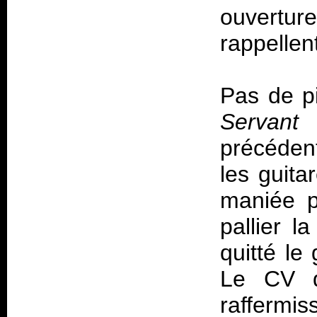
ouvertu
rappellent
Pas de p
Servant
précédent
les guita
maniée p
pallier 
quitté le
Le CV de
raffermis