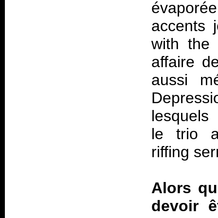
évaporée
accents j
with th
affaire 
aussi mé
Depressi
lesquels 
le trio 
riffing s
Alors qu
devoir ê