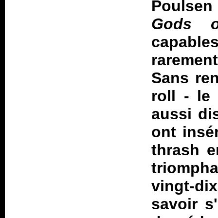
Poulsen
Gods o
capable
rarement
Sans reni
roll - l
aussi di
ont insé
thrash e
triompha
vingt-di
savoir s