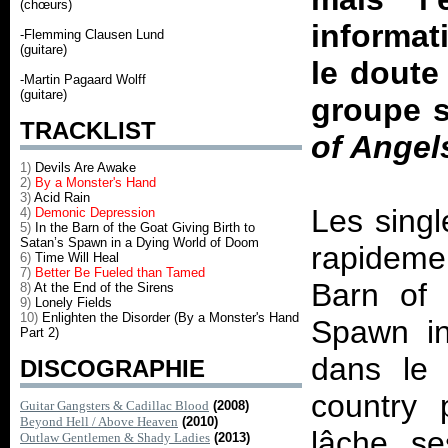
(chœurs)
informat
-Flemming Clausen Lund
(guitare)
le doute 
-Martin Pagaard Wolff
(guitare)
groupe s
TRACKLIST
of Angel
1)
Devils Are Awake
2)
By a Monster's Hand
3)
Acid Rain
Les singl
4)
Demonic Depression
5)
In the Barn of the Goat Giving Birth to
Satan’s Spawn in a Dying World of Doom
rapideme
6)
Time Will Heal
7)
Better Be Fueled than Tamed
Barn of 
8)
At the End of the Sirens
9)
Lonely Fields
10)
Enlighten the Disorder (By a Monster's Hand
Spawn i
Part 2)
dans le 
DISCOGRAPHIE
country 
Guitar Gangsters & Cadillac Blood
(2008)
Beyond Hell / Above Heaven
(2010)
lâche se
Outlaw Gentlemen & Shady Ladies
(2013)