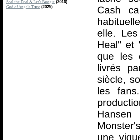
Seal the Deal & Let's Boogie
(2016)
God of Angels Trust
(2025)
Cash car
habituell
elle. Le
Heal" et 
que les 
livrés p
siècle, s
les fan
producti
Hansen
Monster's
une vigue