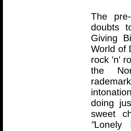
The pre-
doubts t
Giving B
World of 
rock 'n' 
the Nor
rademar
intonatio
doing ju
sweet c
"
Lonely 