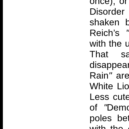
once), o
Disorde
shaken b
Reich’s
with the 
That sa
disappea
Rain
"
are
White Lio
Less cute
of
"
Demo
poles be
with the 