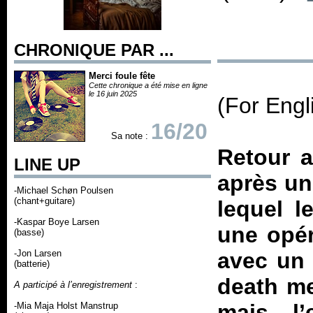
CHRONIQUE PAR ...
Merci foule fête
Cette chronique a été mise en ligne
le 16 juin 2025
(For Engl
16/20
Sa note :
Retour a
LINE UP
après un
-Michael Schøn Poulsen
(chant+guitare)
lequel l
-Kaspar Boye Larsen
une opér
(basse)
-Jon Larsen
avec un p
(batterie)
death me
A participé à l’enregistrement
:
mais l
-Mia Maja Holst Manstrup