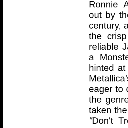
Ronnie A
out by th
century, 
the cris
reliable 
a Monst
hinted at
Metallic
eager to c
the genr
taken the
"
Don't T