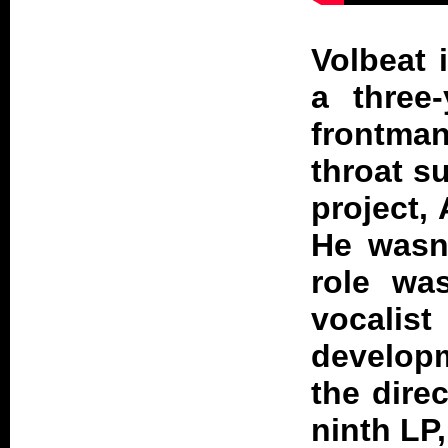
Volbeat 
a three
frontma
throat s
project,
He wasn'
role wa
vocal
developm
the dire
ninth LP,