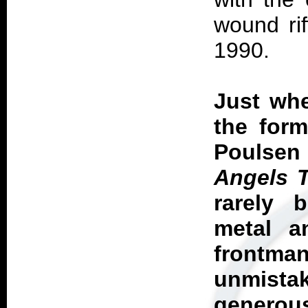
wound ri
1990.
Just whe
the form
Poulsen
Angels T
rarely b
metal an
front
unmistak
generous