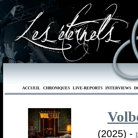
ACCUEIL
CHRONIQUES
LIVE-REPORTS
INTERVIEWS
D
Volb
(2025) -