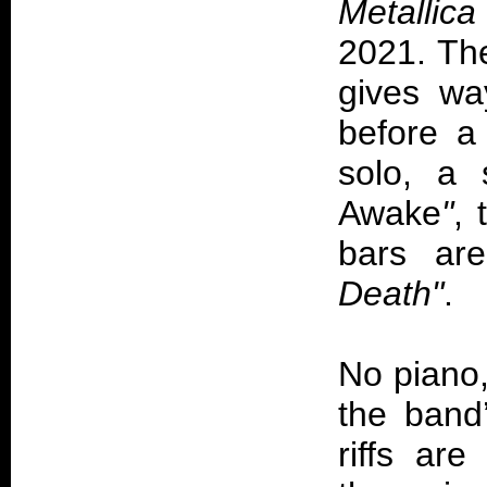
Metallica 
2021. The
gives wa
before a
solo, a 
Awake
"
,
bars ar
Death"
.
No piano,
the band’
riffs ar