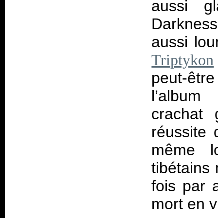
aussi g
Darkness"
aussi lou
Triptykon
peut-êtr
l’album
crachat 
réussite 
même lo
tibétains
fois par 
mort en v