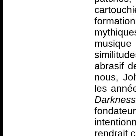
cartouch
formatio
mythiques
musique
similitu
abrasif d
nous, Jo
les anné
Darkness
fondate
intentio
rendrait 