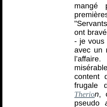
mangé p
première
"Servant
ont brav
- je vous
avec un 
l’affair
misérabl
content 
frugale
n
,
Therio
pseudo