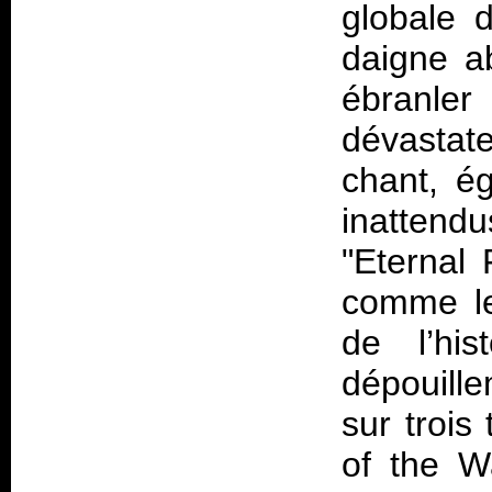
globale 
daigne a
ébranler
dévasta
chant, é
inattendu
"Eternal 
comme le
de l’hi
dépouill
sur trois 
of the W