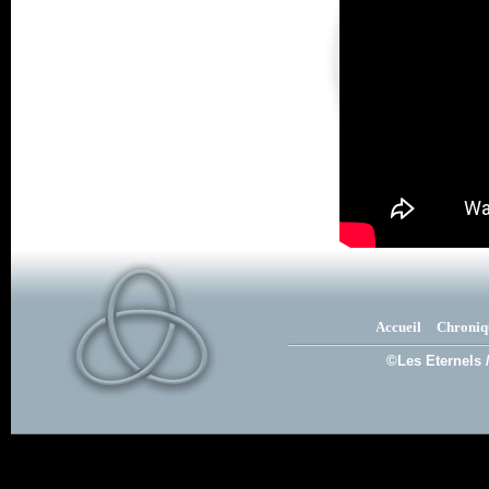
Accueil
Chroniq
©Les Eternels 