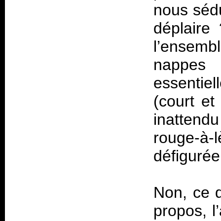
nous sédu
déplaire
l’ensembl
nappes
essentiel
(court et
inattend
rouge-à-l
défigurée
Non, ce q
propos, l