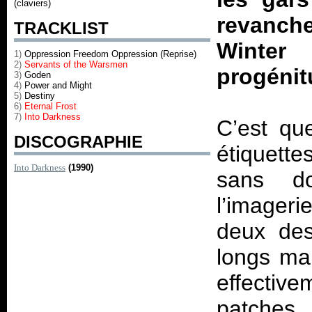
(claviers)
revanche
TRACKLIST
Winter
1)
Oppression Freedom Oppression (Reprise)
2)
Servants of the Warsmen
progéni
3)
Goden
4)
Power and Might
5)
Destiny
6)
Eternal Frost
7)
Into Darkness
C’est qu
DISCOGRAPHIE
étiquett
Into Darkness
(1990)
sans do
l’imageri
deux des
longs mai
effective
patches,