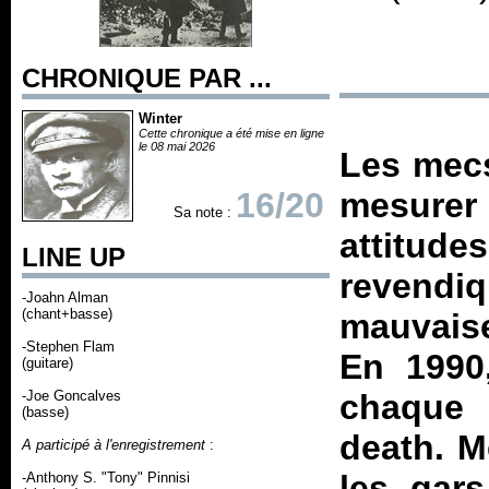
CHRONIQUE PAR ...
Winter
Cette chronique a été mise en ligne
le 08 mai 2026
Les mecs
16/20
mesure
Sa note :
attitud
LINE UP
revendiq
-Joahn Alman
(chant+basse)
mauvaise
-Stephen Flam
En 1990
(guitare)
-Joe Goncalves
chaque 
(basse)
death. M
A participé à l'enregistrement
:
les gar
-Anthony S. "Tony" Pinnisi