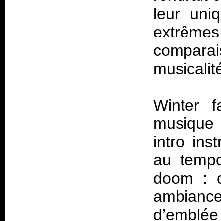
leur uni
extrêm
compara
musicalit
Winter f
musique 
intro ins
au tempo
doom : c
ambiance 
d’emblée 