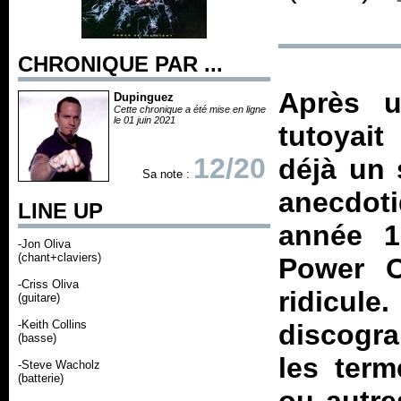
CHRONIQUE PAR ...
Après u
Dupinguez
Cette chronique a été mise en ligne
le 01 juin 2021
tutoyait
12/20
déjà un 
Sa note :
anecdoti
LINE UP
année 1
-Jon Oliva
(chant+claviers)
Power O
-Criss Oliva
ridicule
(guitare)
-Keith Collins
discogra
(basse)
les term
-Steve Wacholz
(batterie)