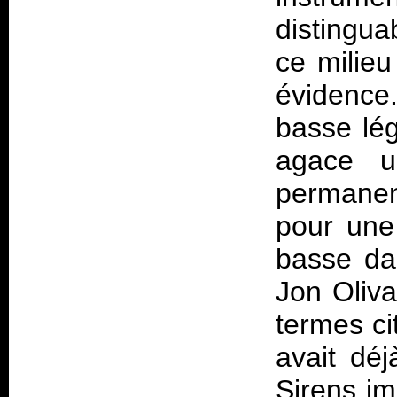
distingua
ce milieu
évidenc
basse lé
agace u
permanen
pour une 
basse da
Jon Oliva
termes ci
avait dé
Sirens
im