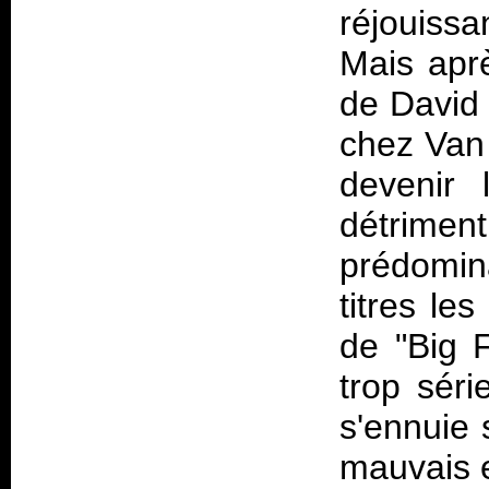
réjouiss
Mais aprè
de David L
chez Van 
devenir 
détrime
prédomin
titres le
de "Big 
trop sér
s'ennuie 