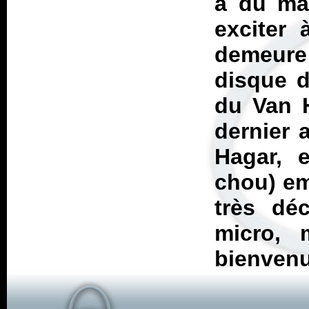
a du mal
exciter 
demeure
disque d
du Van H
dernier
Hagar, e
chou) em
très dé
micro, 
bienvenu 