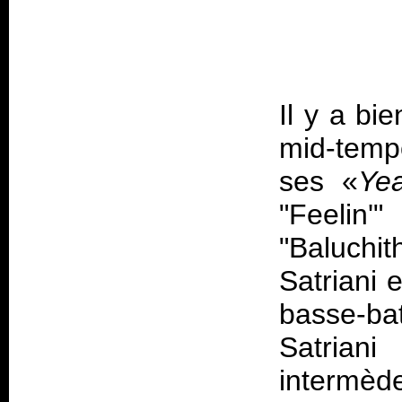
Il y a bi
mid-temp
ses «
Ye
"Feelin'
"Baluchit
Satriani 
basse-bat
Satrian
intermèd