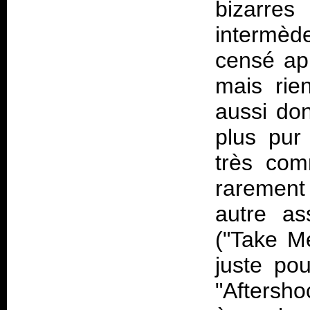
bizarre
intermèd
censé app
mais rie
aussi do
plus pur
très com
rarement 
autre as
("Take M
juste pou
"Aftersho