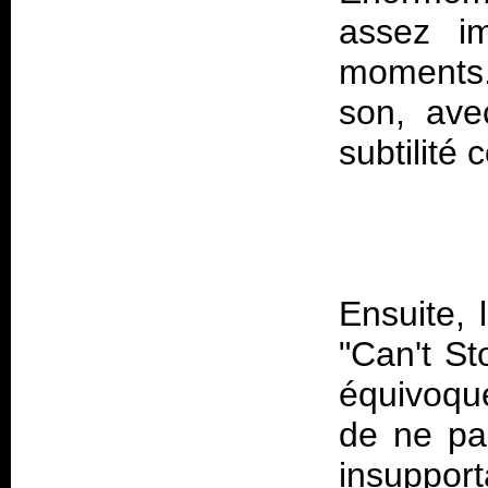
assez im
moments.
son, ave
Ensuite, 
"Can't St
équivoque
de ne pa
insupport