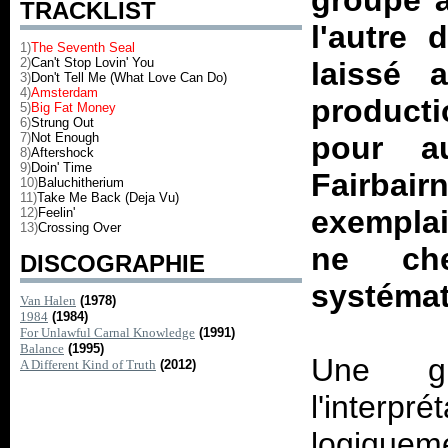
groupe à
TRACKLIST
l'autre 
1)
The Seventh Seal
2)
Can't Stop Lovin' You
laissé
3)
Don't Tell Me (What Love Can Do)
4)
Amsterdam
producti
5)
Big Fat Money
6)
Strung Out
7)
Not Enough
pour au
8)
Aftershock
9)
Doin' Time
Fairba
10)
Baluchitherium
11)
Take Me Back (Deja Vu)
exemplai
12)
Feelin'
13)
Crossing Over
ne ch
DISCOGRAPHIE
systémat
Van Halen
(1978)
1984
(1984)
For Unlawful Carnal Knowledge
(1991)
Balance
(1995)
Une gr
A Different Kind of Truth
(2012)
l'interp
logiquem