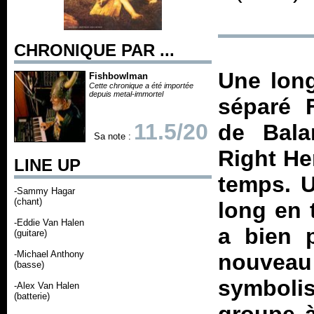
CHRONIQUE PAR ...
Une long
Fishbowlman
Cette chronique a été importée
depuis metal-immortel
séparé
11.5/20
de
Bala
Sa note :
Right He
LINE UP
temps. 
-Sammy Hagar
(chant)
long en 
-Eddie Van Halen
a bien 
(guitare)
-Michael Anthony
nouveau
(basse)
symboli
-Alex Van Halen
(batterie)