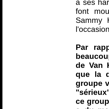
à ses ha
font mo
Sammy H
l'occasion
Par rap
beaucoup
de Van H
que la 
groupe v
"sérieux
ce group