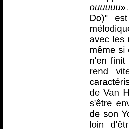
ouuuuu
»
Do)" es
mélodique
avec les r
même si e
n'en fini
rend vi
caractéri
de Van H
s'être e
de son
Y
loin d'ê