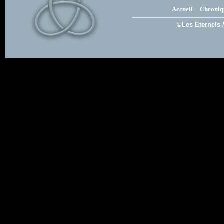
Accueil
Chroniq
©Les Eternels 