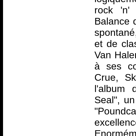
rock 'n'
Balance
d
spontané
et de cla
Van Halen
à ses co
Crue, Sk
l'album 
Seal", un
"Poundc
excellen
Enormémen