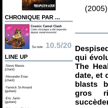
(2005)
CHRONIQUE PAR ...
Cosmic Camel Clash
Cette chronique a été importée
depuis metal-immortel
10.5/20
Despise
Sa note :
qui évol
LINE UP
The Hea
-Steve Marois
(chant)
date, et 
-Alexandre Erian
(chant)
blasts 
-Yannick St-Amand
gros r
(guitare)
-Eric Jarrin
succèden
(guitare)