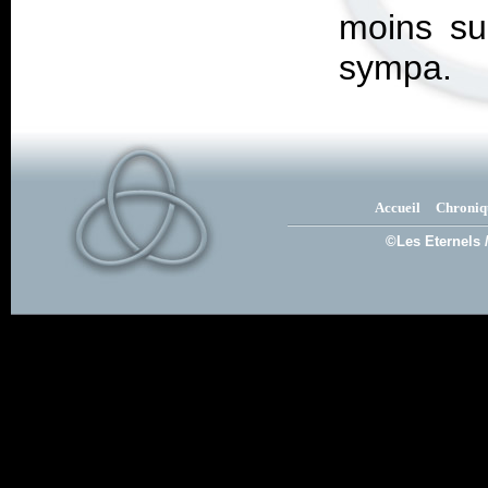
moins su
sympa.
Accueil
Chroniq
©Les Eternels 