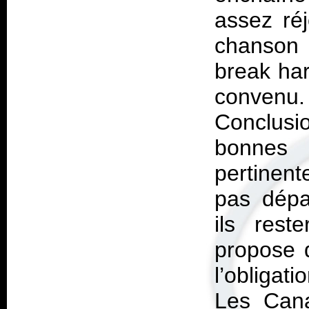
assez ré
chanson 
break har
convenu
Conclus
bonnes 
pertinent
pas dépa
ils rest
propose 
l’obligati
Les Cana