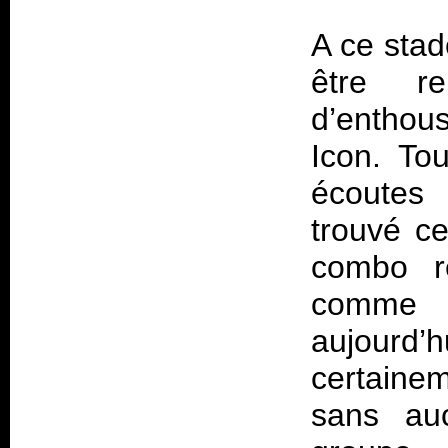
A ce stad
être r
d’enthou
Icon. To
écoutes 
trouvé ce
combo ré
comme l
aujour
certaine
sans auc