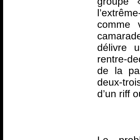
groupe 
l’extrêm
comme v
camarades
délivre 
rentre-d
de la pa
deux-tro