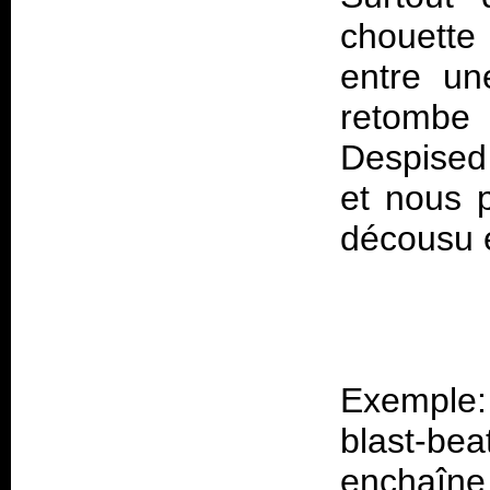
chouette r
entre un
retomb
Despised
et nous 
Exemple:
blast-b
enchaîne