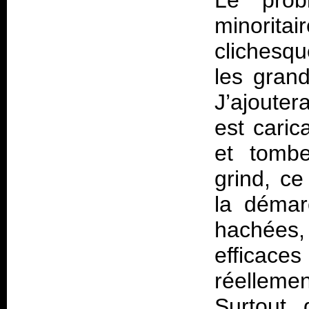
Le prob
minorita
clichesqu
les gran
J’ajoute
est carica
et tombe
grind, c
la démar
hachées,
efficace
réelleme
Surtout