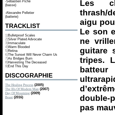
Les c
-Sébastien Piché
(basse)
thrash/d
-Alexandre Pelletier
(batterie)
aigu pou
TRACKLIST
Le son e
1)
Bulletproof Scales
ne vrill
2)
Silver Plated Advocate
3)
Immaculate
4)
Warm Blooded
guitare 
5)
Retina
6)
The Sunset Will Never Charm Us
tripes. 
7)
As Bridges Burn
8)
Harvesting The Deceased
9)
End This Day
batteu
DISCOGRAPHIE
ultrarap
The Healing Process
(2005)
d’extrê
The Ills Of Modern Man
(2007)
Day Of Mourning
(2009)
double-p
Beast
(2016)
pas mauv