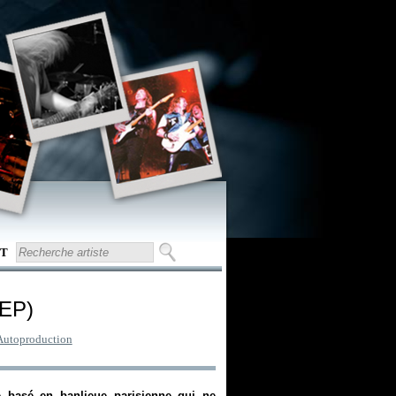
T
(EP)
Autoproduction
e basé en banlieue parisienne qui ne