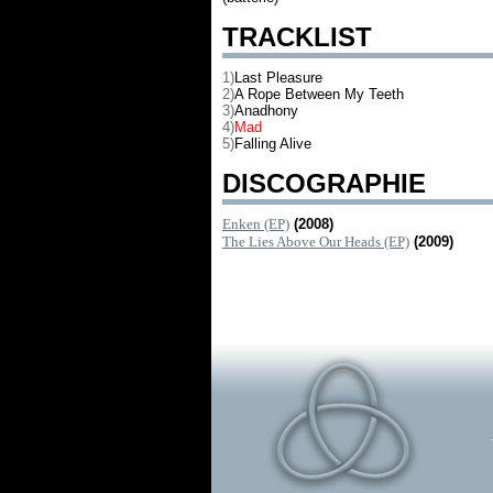
TRACKLIST
1)
Last Pleasure
2)
A Rope Between My Teeth
3)
Anadhony
4)
Mad
5)
Falling Alive
DISCOGRAPHIE
Enken (EP)
(2008)
The Lies Above Our Heads (EP)
(2009)