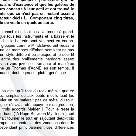
x ans d'existence et que les galères de
s concerts à leur actif et ont trouvé le
nte que ce n'est pas en restant assis à
cteur décisif... Comportant cinq titres,
e de visite en quelque sorte.
sionnel il ne faut pas s'attendre à grand-
gue tous les instruments et la basse et le
ad et la batterie sont vraiment en carton.
s groupes comme Mindslaved ont réussi à
 que les membres d'Enken semblent ne pas
un style différent ou presque et le seul fil
 entre des braillements hardcore assez
is sa voix juvénile, traînante et maniérée
omme un Thomas d'AqME en son temps. Il
n dirait qu'il font du rock-métal : que ce
ez simples ou aux petits motifs lead les
vier on ne parlerait pas de métal du tout.
ogner s'il avait été appuyé par un gros son,
 trois accords Maiden ! Pour le reste la
f de base ("A Rope Between My Teeth") soit
ait tourner le tout en rajoutant deux-trois
ompre la monotonie, des variations dans le
e dépendant principalement des différences