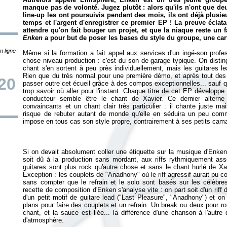
manque pas de volonté. Jugez plutôt : alors qu'ils n'ont que deu
line-up les ont poursuivis pendant des mois, ils ont déjà plusieur
temps et l'argent d'enregistrer ce premier EP ! La preuve éclata
attendre qu'on fait bouger un projet, et que la niaque reste un fa
Enken
a pour but de poser les bases du style du groupe, une cart
n ligne
Même si la formation a fait appel aux services d'un ingé-son profes
chose niveau production : c'est du son de garage typique. On distin
chant s'en sortent à peu près individuellement, mais les guitares le
Rien que du très normal pour une première démo, et après tout de
/20
passer outre cet écueil grâce à des compos exceptionnelles... sauf
trop savoir où aller pour l'instant. Chaque titre de cet EP développe 
conducteur semble être le chant de Xavier. Ce dernier alterne
convaincants et un chant clair très particulier : il chante juste ma
risque de rebuter autant de monde qu'elle en séduira un peu c
Si on devait absolument coller une étiquette sur la musique d'Enken o
soit dû à la production sans mordant, aux riffs rythmiquement ass
guitares sont plus rock qu'autre chose et sans le chant hurlé de Xa
Exception : les couplets de "Anadhony" où le riff agressif aurait pu c
sans compter que le refrain et le solo sont basés sur les célèbres
recette de composition d'Enken s'analyse vite : on part soit d'un rif
d'un petit motif de guitare lead ("Last Pleasure", "Anadhony") et on f
plans pour faire des couplets et un refrain. Un break ou deux pour r
chant, et la sauce est liée... la différence d'une chanson à l'autr