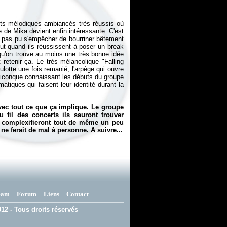
ts mélodiques ambiancés très réussis où
e de Mika devient enfin intéressante. C'est
'ait pas pu s'empêcher de bourriner bêtement
out quand ils réussissent à poser un break
 qu'on trouve au moins une très bonne idée
retenir ça. Le très mélancolique "Falling
lotte une fois remanié, l'arpège qui ouvre
quiconque connaissant les débuts du groupe
tiques qui faisent leur identité durant la
ec tout ce que ça implique. Le groupe
u fil des concerts ils sauront trouver
ls complexifieront tout de même un peu
ne ferait de mal à personne. A suivre...
eam
Forum
Liens
Contact
12 - Tous droits réservés