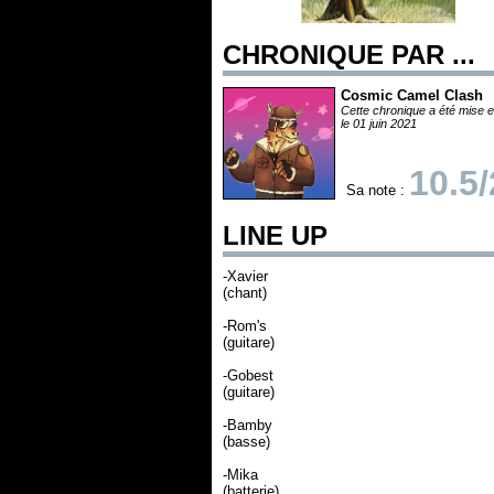
CHRONIQUE PAR ...
Cosmic Camel Clash
Cette chronique a été mise e
le 01 juin 2021
10.5
Sa note :
LINE UP
-Xavier
(chant)
-Rom's
(guitare)
-Gobest
(guitare)
-Bamby
(basse)
-Mika
(batterie)