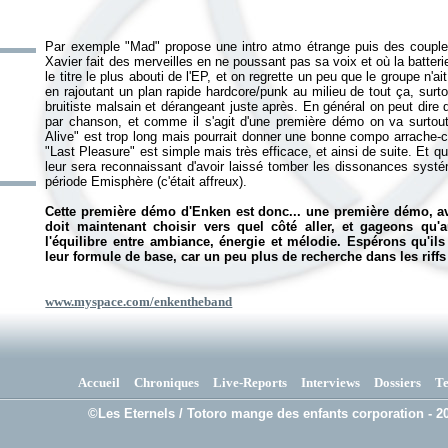
Par exemple "Mad" propose une intro atmo étrange puis des couple
Xavier fait des merveilles en ne poussant pas sa voix et où la batteri
le titre le plus abouti de l'EP, et on regrette un peu que le groupe n
en rajoutant un plan rapide hardcore/punk au milieu de tout ça, surt
bruitiste malsain et dérangeant juste après. En général on peut dire
par chanson, et comme il s'agit d'une première démo on va surtout 
Alive" est trop long mais pourrait donner une bonne compo arrache-cu
"Last Pleasure" est simple mais très efficace, et ainsi de suite. Et 
leur sera reconnaissant d'avoir laissé tomber les dissonances systéma
période Emisphère (c'était affreux).
Cette première démo d'Enken est donc... une première démo, av
doit maintenant choisir vers quel côté aller, et gageons qu'a
l'équilibre entre ambiance, énergie et mélodie. Espérons qu'i
leur formule de base, car un peu plus de recherche dans les riffs 
www.myspace.com/enkentheband
Accueil
Chroniques
Live-Reports
Interviews
Dossiers
T
©Les Eternels / Totoro mange des enfants corporation - 20