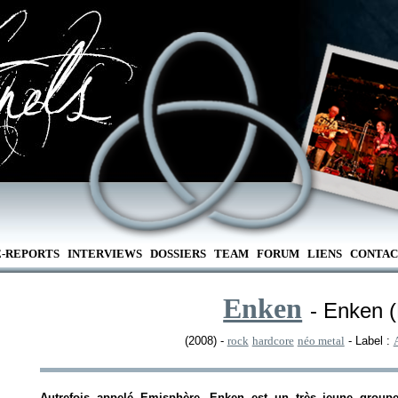
E-REPORTS
INTERVIEWS
DOSSIERS
TEAM
FORUM
LIENS
CONTAC
Enken
- Enken 
(2008) -
rock
hardcore
néo metal
- Label :
Autrefois appelé Emisphère, Enken est un très jeune group