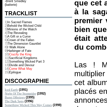
que cet 
-Brent Smedley
(batterie)
à la sag
TRACKLIST
premier 
1)
In Sacred Flames
2)
Behold the Wicked Child
bien que
3)
Minions of the Watch
4)
The Revealing
était at
5)
A Gift or a Curse
6)
Crown of the Fallen
7)
The Dimension Gauntlet
du com
8)
I Walk Alone
9)
Harbinger of Fate
10)
Crucify the King
11)
Sacrificial Kingdoms
12)
Something Wicked Part 3
Las ! M
13)
Divide and Devour
14)
Come What May
multiplie
15)
Epilogue
DISCOGRAPHIE
cet album
placés en
Iced Earth
(1991)
Night Of The Stormrider
(1992)
Burnt Offerings
(1995)
annonces
The Dark Saga
(1996)
Something Wicked This Way Comes
(1998)