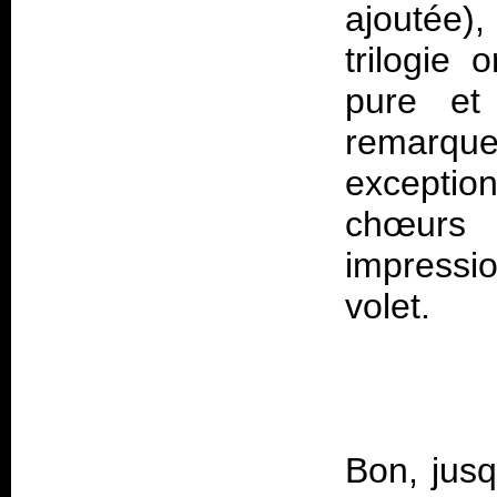
ajoutée)
trilogie 
pure et
remarqu
exceptio
chœurs
impressi
Bon, jusq