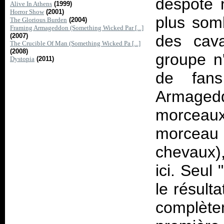
despote 
Alive In Athens
(1999)
Horror Show
(2001)
plus somb
The Glorious Burden
(2004)
Framing Armageddon (Something Wicked Par [...]
(2007)
des cava
The Crucible Of Man (Something Wicked Pa [...]
(2008)
groupe n'
Dystopia
(2011)
de fan
Armaged
morceaux
morceau
chevaux)
ici. Seul
le résulta
complète