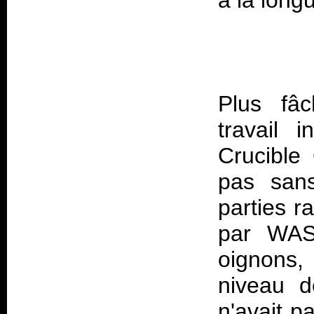
Plus fâc
travail
Crucible
pas san
parties r
par WASP
oignons,
niveau d
n'avait 