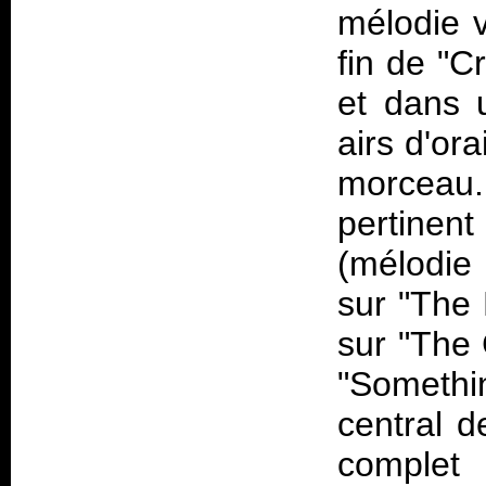
mélodie v
fin de "C
et dans 
airs d'or
morceau.
pertinent
(mélodie
sur "The 
sur "The 
"Somethin
central 
complet 