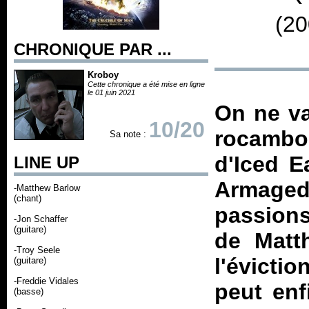
(20
CHRONIQUE PAR ...
Kroboy
Cette chronique a été mise en ligne
le 01 juin 2021
On ne va
10/20
rocambol
Sa note :
d'Iced E
LINE UP
Armage
-Matthew Barlow
(chant)
passions
-Jon Schaffer
(guitare)
de Matt
-Troy Seele
l'évicti
(guitare)
-Freddie Vidales
peut enf
(basse)