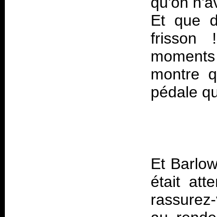
qu'on n'a
Et que d
frisson 
moments 
montre q
Et Barlow
était at
rassurez-