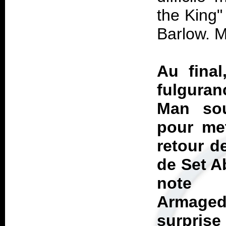
the King" 
Barlow. M
Au fina
fulgura
Man
sou
pour met
retour d
de Set A
note 
Armage
surprise