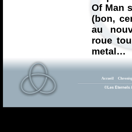
Of Man
s
(bon, ce
au nouv
roue tou
metal…
Accueil
Chroniq
©Les Eternels 