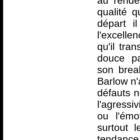
au rende
qualité 
départ i
l'excell
qu'il tra
douce pa
son brea
Barlow n'
défauts n
l'agressi
ou l'émo
surtout 
tendance 