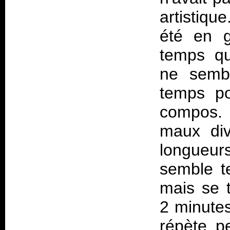
artistiq
été en 
temps 
ne sembl
temps po
compos. 
maux div
longueu
semble t
mais se 
2 minutes
répète p