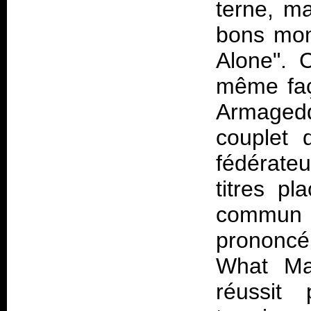
terne, ma
bons mome
Alone". C
même faç
Armaged
couplet 
fédérateur
titres p
commun u
prononcé
What May
réussit