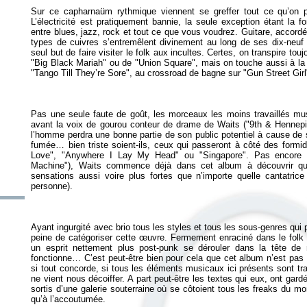
Sur ce capharnaüm rythmique viennent se greffer tout ce qu’on p
L’électricité est pratiquement bannie, la seule exception étant la 
entre blues, jazz, rock et tout ce que vous voudrez. Guitare, accordé
types de cuivres s’entremêlent divinement au long de ses dix-neuf
seul but de faire visiter le folk aux incultes. Certes, on transpire tou
"Big Black Mariah" ou de "Union Square", mais on touche aussi à la
Pas une seule faute de goût, les morceaux les moins travaillés mu
avant la voix de gourou conteur de drame de Waits ("9th & Hennepin
l’homme perdra une bonne partie de son public potentiel à cause de sa 
fumée… bien triste soient-ils, ceux qui passeront à côté des formid
Love", "Anywhere I Lay My Head" ou "Singapore". Pas encore t
Machine"), Waits commence déjà dans cet album à découvrir qu
sensations aussi voire plus fortes que n’importe quelle cantatric
Ayant ingurgité avec brio tous les styles et tous les sous-genres qui
peine de catégoriser cette œuvre. Fermement enraciné dans le folk 
un esprit nettement plus post-punk se dérouler dans la tête de
fonctionne… C’est peut-être bien pour cela que cet album n’est pas pa
si tout concorde, si tous les éléments musicaux ici présents sont tra
ne vient nous décoiffer. A part peut-être les textes qui eux, ont gardé
sortis d’une galerie souterraine où se côtoient tous les freaks du mo