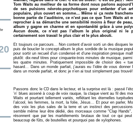
Tom Waits au meilleur de sa forme dont nous parlons aujourd’h
de ses pulsions névroto-psychotiques pour enfanter d’un ar
populaire, plus ouvert en somme… Même si ça reste francheme
bonne partie de l’auditoire, ce n’est pas ce que Tom Waits ait 
reprocher à sa démarche une sensibilité moins à fleur de peau
album y gagne en charme et en spontanéité grâce à une polyva
tée
Aucun doute, ce n’est pas l’album le plus original ni le p
certainement son travail le plus clair et le plus abouti.
Et toujours ce parcours… Non content d’avoir sorti un des disques les
/20
puis de boucler le concept-album le plus sordide de la musique popula
pour sortir un recueil d’un condensé et d’une inspiration presque ma
plutôt: dix-neuf titres pour cinquante-trois minutes de musique, pa
les quatre minutes. Pratiquement impossible de choisir des « tuer
hasard… Dans un monde parfait, j’aurais eu l’idée de vous donner
Passons donc le CD dans le lecteur, et la surprise est là : passé l’
’n’ blues assené à coup de voix rauque, la claque vient au fil des mo
Waits et pourtant tellement variés, reflétant les éternelles turpitu
l’alcool, les femmes, la mort, la folie, Jésus… Et pour en parler, 
des voix les plus sales de la terre et un instinct des percussion
semble même leur être dédié, des morceaux comme "Clap Hands",
résonnent que par les martèlements brutaux de tout ce qui peut