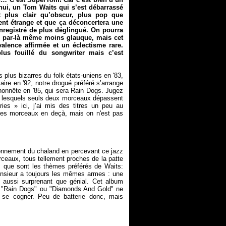
ui, un Tom Waits qui s’est débarrassé
t plus clair qu’obscur, plus pop que
nt étrange et que ça déconcertera une
enregistré de plus déglingué. On pourra
, par-là même moins glauque, mais cet
lence affirmée et un éclectisme rare.
lus fouillé du songwriter mais c’est
 plus bizarres du folk états-uniens en '83,
ire en '92, notre drogué préféré s’arrange
lhonnête en '85, qui sera
Rain Dogs
. Jugez
rmi lesquels seuls deux morceaux dépassent
ies » ici, j’ai mis des titres un peu au
 les morceaux en deçà, mais on n'est pas
étonnement du chaland en percevant ce jazz
rceaux, tous tellement proches de la patte
des que sont les thèmes préférés de Waits:
Monsieur a toujours les mêmes armes : une
s aussi surprenant que génial. Cet album
 "Rain Dogs" ou "Diamonds And Gold" ne
 se cogner. Peu de batterie donc, mais