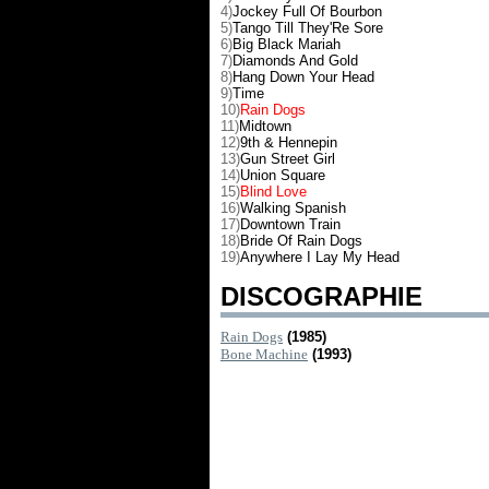
4)
Jockey Full Of Bourbon
5)
Tango Till They'Re Sore
6)
Big Black Mariah
7)
Diamonds And Gold
8)
Hang Down Your Head
9)
Time
10)
Rain Dogs
11)
Midtown
12)
9th & Hennepin
13)
Gun Street Girl
14)
Union Square
15)
Blind Love
16)
Walking Spanish
17)
Downtown Train
18)
Bride Of Rain Dogs
19)
Anywhere I Lay My Head
DISCOGRAPHIE
Rain Dogs
(1985)
Bone Machine
(1993)