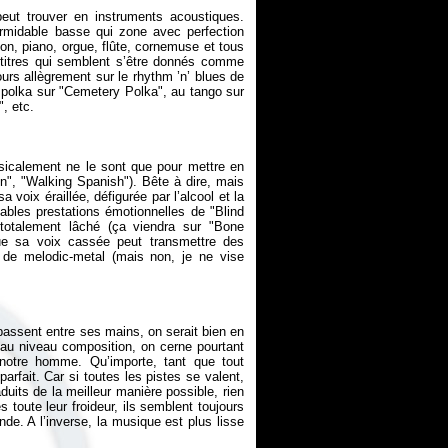
eut trouver en instruments acoustiques.
formidable basse qui zone avec perfection
on, piano, orgue, flûte, cornemuse et tous
 titres qui semblent s’être donnés comme
jours allègrement sur le rhythm ’n’ blues de
 polka sur "Cemetery Polka", au tango sur
sicalement ne le sont que pour mettre en
", "Walking Spanish"). Bête à dire, mais
voix éraillée, défigurée par l’alcool et la
ables prestations émotionnelles de "Blind
otalement lâché (ça viendra sur "Bone
e sa voix cassée peut transmettre des
e de melodic-metal (mais non, je ne vise
 passent entre ses mains, on serait bien en
au niveau composition, on cerne pourtant
 notre homme. Qu’importe, tant que tout
rfait. Car si toutes les pistes se valent,
duits de la meilleur manière possible, rien
s toute leur froideur, ils semblent toujours
nde. A l’inverse, la musique est plus lisse