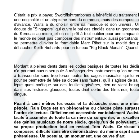
C’était le prix à payer,
Swordfishtrombones
a bénéficié du traitement 
une originalité et un atypisme hors du commun, mais des composition
d’avance, Waits a dû choisir entre sa musique et son univers. Un
écoute de "Singapore" qui ouvre le bal des cinglés dans un grognement
du Kerouac au micro, et on est prêt à tout oublier pour une cinquan
le monde ne peut pas composer des instrumentaux aussi percutants e
se permettre d’inviter le formidable Marc Ribot sur la moitié des 
Mordant à pleines dents dans les codes basiques de toutes les décli
n’a pourtant aucun scrupule à mélanger des instruments qu’on ne ren
à transcender sans trop forcer toutes les cages musicales qui lui v
pour se permettre de faire sa dictée sans fautes, qu’il s’agisse de s
lèpre quasi-poétique sur des feuillets grisâtres, rien ne vient bru
dans ses histoires glauques, toutes droit sortie des films-noir, tout
dingue.
Puant à cent mètres les excès et la débauche sous une mus
pétrole,
Rain Dogs
est un phénomène ou chaque piste surpasse
l’ordre de lecture. Difficilement accessible car totalement Waitsi
facile à assimiler de toute la carrière du songwriter, un excell
des génies musicaux de notre siècle, quelqu’un de polyvalent, 
sa propre production tout en restant Tom Waits. Ce skeud 
composer: difficile sans être démonstrative, du même esprit san
prétentieuse. Un postulat, un monument, une œuvre d’art.