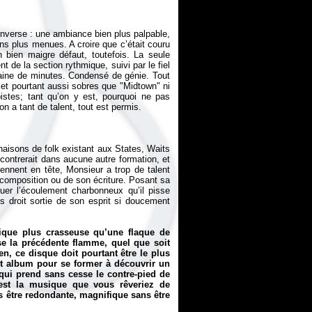
inverse : une ambiance bien plus palpable,
s plus menues. A croire que c’était couru
 bien maigre défaut, toutefois. La seule
 de la section rythmique, suivi par le fiel
taine de minutes. Condensé de génie. Tout
t pourtant aussi sobres que "Midtown" ni
pistes; tant qu’on y est, pourquoi ne pas
naisons de folk existant aux States, Waits
contrerait dans aucune autre formation, et
iennent en tête, Monsieur a trop de talent
a composition ou de son écriture. Posant sa
squer l’écoulement charbonneux qu’il pisse
es droit sortie de son esprit si doucement
ique plus crasseuse qu’une flaque de
 la précédente flamme, quel que soit
en, ce disque doit pourtant être le plus
ent album pour se former à découvrir un
qui prend sans cesse le contre-pied de
est la musique que vous rêveriez de
s être redondante, magnifique sans être