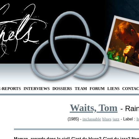
E-REPORTS
INTERVIEWS
DOSSIERS
TEAM
FORUM
LIENS
CONTAC
Waits, Tom
- Rai
(1985) -
inclassable
blues
jazz
- Label :
I
Maman, regarde dans le ciel! C’est du blues? C’est du jazz? No