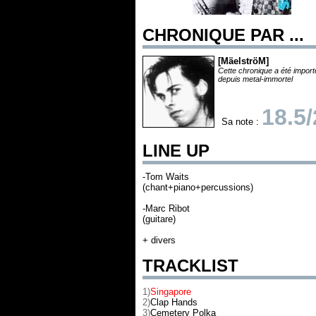
CHRONIQUE PAR ...
[MäelströM]
Cette chronique a été impor
depuis metal-immortel
18.5
Sa note :
LINE UP
-Tom Waits
(chant+piano+percussions)
-Marc Ribot
(guitare)
+ divers
TRACKLIST
1)
Singapore
2)
Clap Hands
3)
Cemetery Polka