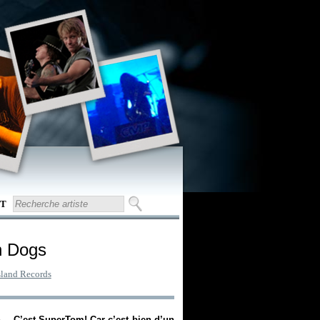
T
n Dogs
sland Records
n… C’est SuperTom! Car c’est bien d’un