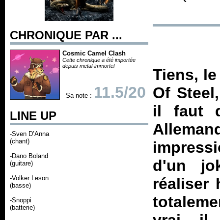
CHRONIQUE PAR ...
Cosmic Camel Clash
Cette chronique a été importée
depuis metal-immortel
Tiens, l
11.5/20
Of Steel
Sa note :
il faut
LINE UP
Allema
-Sven D’Anna
(chant)
impressi
-Dano Boland
d'un jo
(guitare)
-Volker Leson
réaliser
(basse)
totaleme
-Snoppi
(batterie)