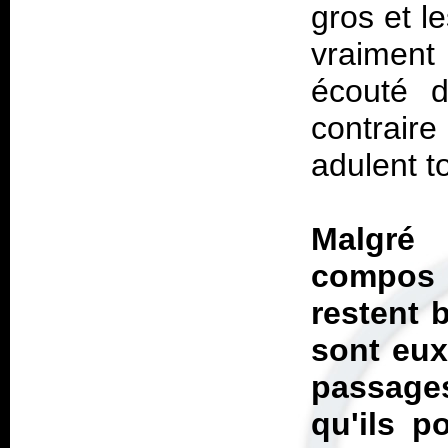
gros et le
vraiment
écouté d
contrair
adulent t
Malgré
compos q
restent 
sont eux
passages
qu'ils p