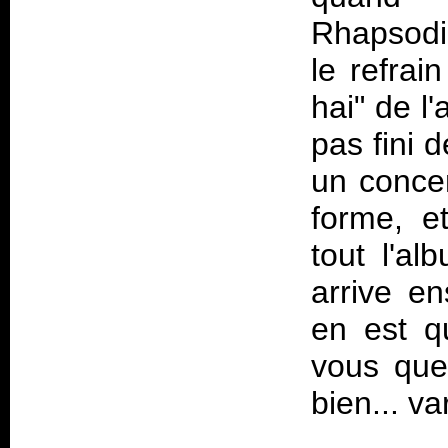
Rhapsodie
le refrai
hai" de l
pas fini 
un conce
forme, e
tout l'al
arrive e
en est q
vous que