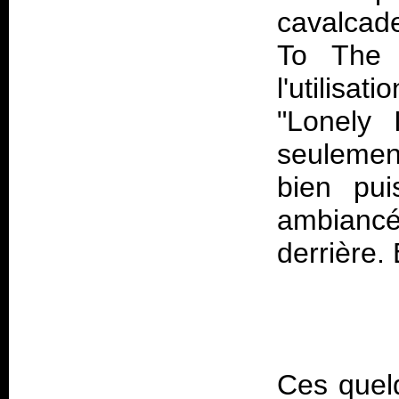
cavalcad
To The 
l'utilisa
"Lonely
seulemen
bien pu
ambiancé 
Ces quel