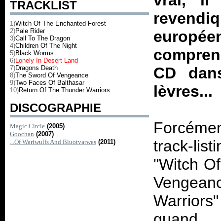
vrai, i
TRACKLIST
revendiq
1)
Witch Of The Enchanted Forest
2)
Pale Rider
europée
3)
Call To The Dragon
4)
Children Of The Night
compren
5)
Black Worms
6)
Lonely In Desert Land
7)
Dragons Death
CD dans
8)
The Sword Of Vengeance
9)
Two Faces Of Balthasar
lèvres...
10)
Return Of The Thunder Warriors
DISCOGRAPHIE
Forcément
Magic Circle
(2005)
Goochan
(2007)
track-lis
...Of Wariwulfs And Bluotvarwes
(2011)
"Witch O
Vengean
Warriors"
quand 