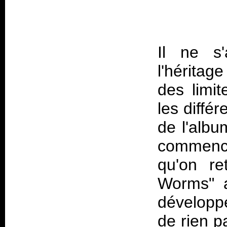
Il ne s
l'héritag
des limi
les diffé
de l'albu
commence
qu'on re
Worms" a
développe
de rien p