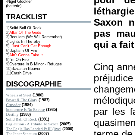
pour d
-Nigel Glockler
(batterie)
léthargi
TRACKLIST
Saxon n
1)
Solid Ball Of Rock
pas mau
2)
Altar Of The Gods
3)
Requiem (We Will Remember)
4)
Lights In The Sky
qui a fai
5)
I Just Can't Get Enough
6)
Baptism Of Fire
7)
Ain't Gonna Take It
8)
I'm On Fire
Cinq ann
9)
Overture In B Minor - Refugee
10)
Bavarian Beaver
11)
Crash Drive
préjudi
DISCOGRAPHIE
changeme
Wheels of Steel
(1980)
mélodiqu
Power & The Glory
(1983)
Crusader
(1984)
par les f
Innocence Is No Excuse
(1985)
Destiny
(1988)
Solid Ball Of Rock
(1991)
quasiment
Eagleution - A Tribute To Saxon
(2005)
The Eagle Has Landed Pt.III (live)
(2006)
terme de 
The Inner Sanctum
(2007)