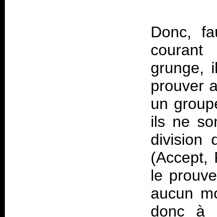
Donc, fa
courant
grunge, i
prouver a
un group
ils ne s
division 
(Accept, 
le prouve
aucun mo
donc à d