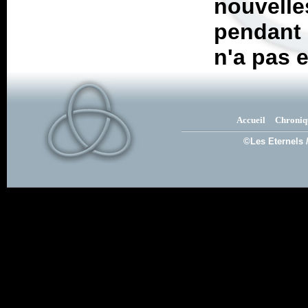
nouvell
pendant 
n'a pas e
Accueil
Chroniq
©Les Eternels 