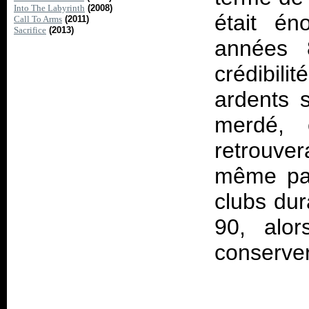
Into The Labyrinth
(2008)
était én
Call To Arms
(2011)
Sacrifice
(2013)
années 
crédibili
ardents 
merdé, 
retrouver
même par
clubs dur
90, alor