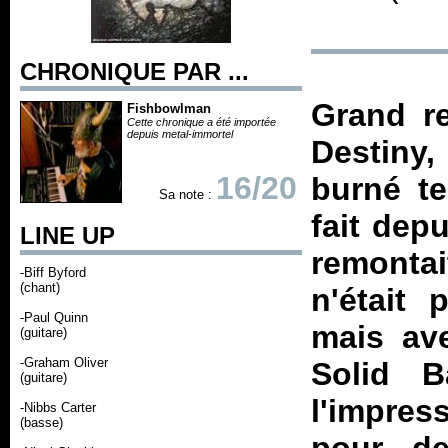
CHRONIQUE PAR ...
Grand re
Fishbowlman
Cette chronique a été importée
depuis metal-immortel
Destiny
,
16/20
burné te
Sa note :
fait dep
LINE UP
remonta
-Biff Byford
(chant)
n'était
-Paul Quinn
mais av
(guitare)
-Graham Oliver
Solid B
(guitare)
l'impres
-Nibbs Carter
(basse)