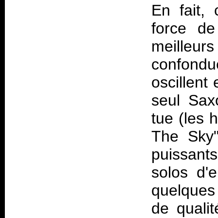
En fait, 
force de
meilleu
confondue
oscillent
seul Saxo
tue (les 
The Sky" 
puissants
solos d'
quelques
de qualit