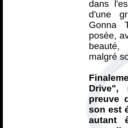
dans l'es
d'une gr
Gonna T
posée, a
beauté, 
malgré so
Finaleme
Drive",
preuve q
son est 
autant ê