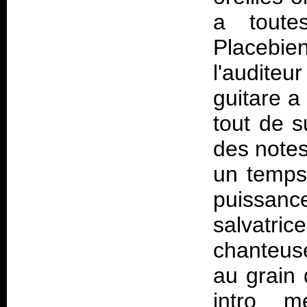
a toute
Placebie
l'auditeu
guitare a
tout de s
des notes 
un temps.
puissance
salvatri
chanteuse
au grain 
intro m