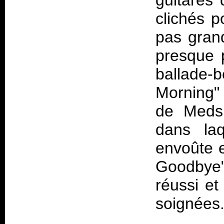
guitares
clichés p
pas gran
presque 
ballade-
Morning" 
de
Meds
dans la
envoûte e
Goodbye"
réussi et
soignées. 