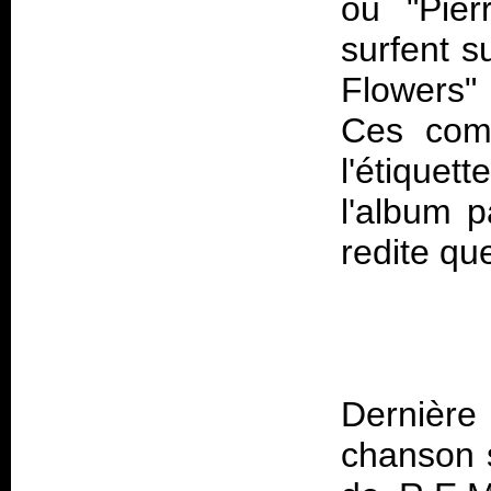
ou "Pier
surfent s
Flowers"
Ces comp
l'étiquet
l'album p
Dernière
chanson s