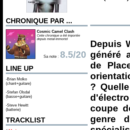
CHRONIQUE PAR ...
Cosmic Camel Clash
Cette chronique a été importée
depuis metal-immortel
Depuis
8.5/20
généré 
Sa note :
de Place
LINE UP
orientati
-Brian Molko
(chant+guitare)
? Quelle
-Stefan Olsdal
d'électr
(basse+guitare)
-Steve Hewitt
coupe d
(batterie)
genre d
TRACKLIST
spéciali