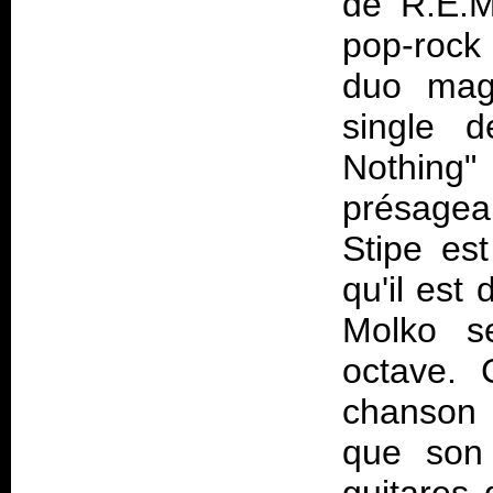
de R.E.M
pop-rock
duo magi
single 
Nothing"
présageai
Stipe es
qu'il est
Molko s
octave. 
chanson 
que son 