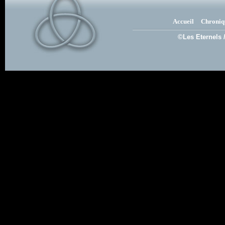
Accueil
Chroniq
©Les Eternels 