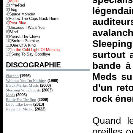
1)
Meds
2)
Infra-Red
légenda
3)
Drag
4)
Space Monkey
5)
Follow The Cops Back Home
auditeu
6)
Post Blue
7)
Because I Want You
avalanc
8)
Blind
9)
Pierrot The Clown
Sleepin
10)
Broken Promise
11)
One Of A Kind
12)
In the Cold Light Of Morning
surtout 
13)
Song To Say Goodbye
bande à 
DISCOGRAPHIE
Meds
sur
Placebo
(1996)
Without You I'm Nothing
(1998)
d'un ret
Black Market Music
(2000)
Sleeping With Ghosts
(2003)
Meds
(2006)
rock éne
Battle For The Sun
(2009)
Loud Like Love
(2013)
Never Let Me Go
(2022)
Quand le
oreilles 