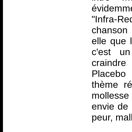
évidemm
"Infra-R
chanson 
elle que 
c'est u
craindre
Placebo 
thème rép
mollesse
envie de 