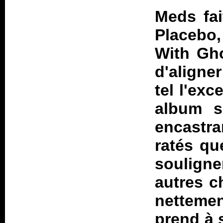
Meds
fai
Placebo
With Gh
d'aligne
tel l'exc
album s
encastra
ratés qu
soulign
autres c
netteme
prend à s