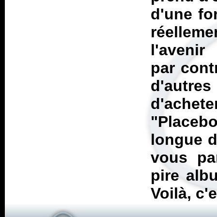
d'une fo
réellem
l'avenir
par cont
d'autre
d'ache
"Placeb
longue d
vous pa
pire alb
Voilà, c'