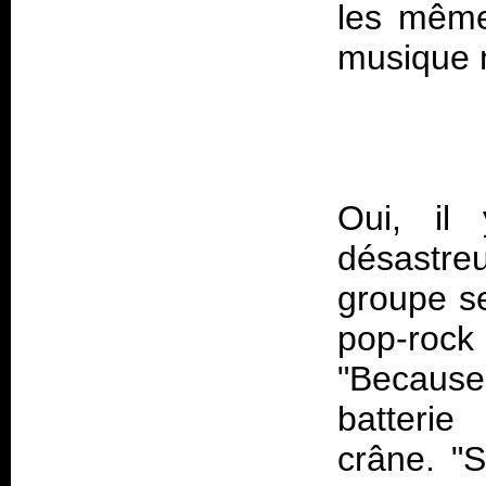
les même
Oui, il
désastr
groupe se
pop-roc
"Because
batterie
crâne. "