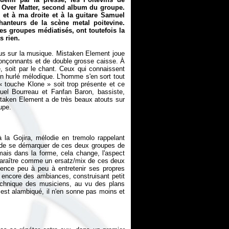
 Over Matter
, second album du groupe.
et à ma droite et à la guitare Samuel
hanteurs de la scène metal poitevine.
es groupes médiatisés, ont toutefois la
s rien.
us sur la musique. Mistaken Element joue
ronçonnants et de double grosse caisse. À
, soit par le chant. Ceux qui connaissent
en hurlé mélodique. L'homme s'en sort tout
« touche Klone » soit trop présente et ce
uel Bourreau et Fanfan Baron, bassiste,
istaken Element a de très beaux atouts sur
 la Gojira, mélodie en tremolo rappelant
 de se démarquer de ces deux groupes de
mais dans la forme, cela change, l'aspect
paraître comme un ersatz/mix de ces deux
mence peu à peu à entretenir ses propres
encore des ambiances, construisant petit
technique des musiciens, au vu des plans
an est alambiqué, il n'en sonne pas moins et