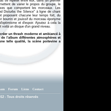
as se répéter entre eux, dans un premier
ettent de varier le propos du groupe, le
lexes que comportent les morceaux. Les
d Disturbs the Silence" à ligne de chant
 et proposent chacune leur temps fort, du
 bourrin et jouissif du morceau éponyme
'optimisme et d'espoir. Ajoutez à cela la
t voilà un disque d'un grand niveau.
 créer un thrash moderne et ambiancé à
g de l'album différentes atmosphères et
e telle qualité, la scène poitevine a
eam
Forum
Liens
Contact
12 - Tous droits réservés