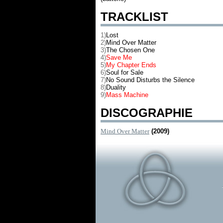
TRACKLIST
1)
Lost
2)
Mind Over Matter
3)
The Chosen One
4)
Save Me
5)
My Chapter Ends
6)
Soul for Sale
7)
No Sound Disturbs the Silence
8)
Duality
9)
Mass Machine
DISCOGRAPHIE
Mind Over Matter
(2009)