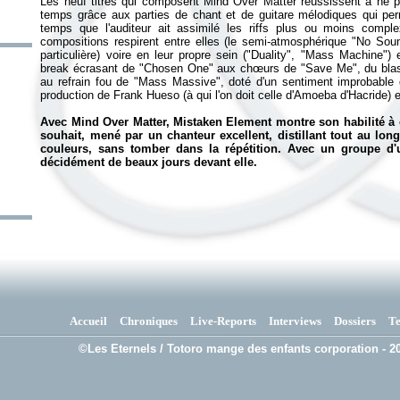
Les neuf titres qui composent
Mind Over Matter
réussissent à ne p
temps grâce aux parties de chant et de guitare mélodiques qui perm
temps que l'auditeur ait assimilé les riffs plus ou moins comp
compositions respirent entre elles (le semi-atmosphérique "No Soun
particulière) voire en leur propre sein ("Duality", "Mass Machine")
break écrasant de "Chosen One" aux chœurs de "Save Me", du blast
au refrain fou de "Mass Massive", doté d'un sentiment improbable d
production de Frank Hueso (à qui l'on doit celle d'
Amoeba
d'Hacride) e
Avec
Mind Over Matter
, Mistaken Element montre son habilité à
souhait, mené par un chanteur excellent, distillant tout au lon
couleurs, sans tomber dans la répétition. Avec un groupe d'un
décidément de beaux jours devant elle.
Accueil
Chroniques
Live-Reports
Interviews
Dossiers
T
©Les Eternels / Totoro mange des enfants corporation - 20