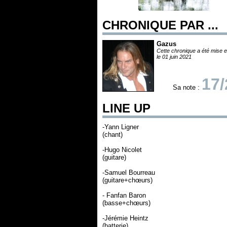
CHRONIQUE PAR ...
Gazus
Cette chronique a été mise e
le 01 juin 2021
17/
Sa note :
LINE UP
-Yann Ligner
(chant)
-Hugo Nicolet
(guitare)
-Samuel Bourreau
(guitare+chœurs)
- Fanfan Baron
(basse+chœurs)
-Jérémie Heintz
(batterie)