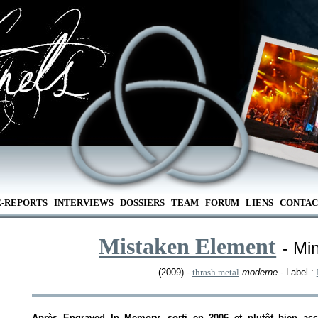
E-REPORTS
INTERVIEWS
DOSSIERS
TEAM
FORUM
LIENS
CONTAC
Mistaken Element
- Mi
(2009) -
thrash metal
moderne
- Label :
Après
Engraved In Memory
, sorti en 2006 et plutôt bien acc