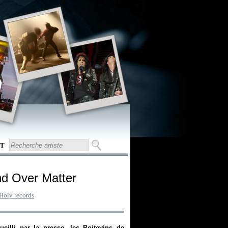
T
nd Over Matter
Holy records
ueilli par la presse, les Poitevins de