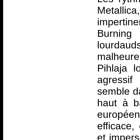
Metall
impertine
Burning
lourdau
malheure
Pihlaja l
agressi
semble da
haut à b
européenn
efficace,
et impers