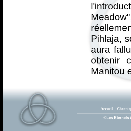
l'introd
Meadow",
réellem
Pihlaja, s
aura fall
obtenir 
Manitou e
Accueil
Chroniq
©Les Eternels 