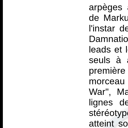
arpèges 
de Marku
l'instar 
Damnatio
leads et 
seuls à a
premièr
morceau
War", Man
lignes d
stéréoty
atteint s