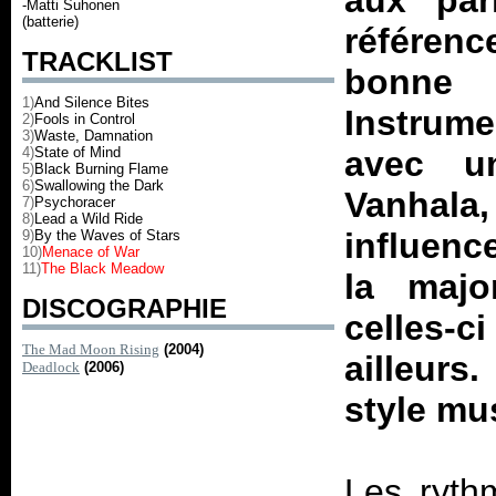
aux par
-Matti Suhonen
(batterie)
référen
TRACKLIST
bonn
1)
And Silence Bites
Instrume
2)
Fools in Control
3)
Waste, Damnation
4)
State of Mind
avec u
5)
Black Burning Flame
6)
Swallowing the Dark
Vanhala,
7)
Psychoracer
8)
Lead a Wild Ride
influenc
9)
By the Waves of Stars
10)
Menace of War
11)
The Black Meadow
la maj
DISCOGRAPHIE
celles-ci
The Mad Moon Rising
(2004)
ailleurs.
Deadlock
(2006)
style mus
Les ryth