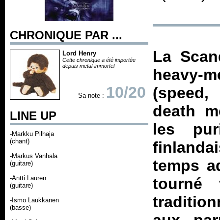
CHRONIQUE PAR ...
La Scand
Lord Henry
Cette chronique a été importée
depuis metal-immortel
heavy-me
10/20
(speed,
Sa note :
death mé
LINE UP
les pu
-Markku Pilhaja
(chant)
finlanda
-Markus Vanhala
temps ad
(guitare)
-Antti Lauren
tourné
(guitare)
traditio
-Ismo Laukkanen
(basse)