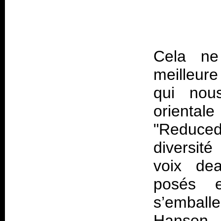
Cela ne
meilleur
qui nou
oriental
"Reduced
diversit
voix dea
posés e
s’emball
Hansen