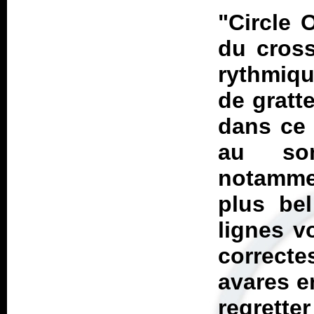
"Circle 
du cross
rythmiqu
de gratt
dans ce 
au som
notamme
plus bel
lignes v
correcte
avares e
regrette