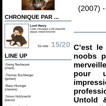
(2007) 
CHRONIQUE PAR ...
Lord Henry
Cette chronique a été importée
depuis metal-immortel
15/20
C’est le
Sa note :
noobs p
LINE UP
merveill
-Georg Neuhauser
(chant)
pour 
-Thomas Buchberger
(guitare)
impres
-Mario Hirzinger
professi
(claviers)
-Simon Holzknecht
Untold 
(basse)