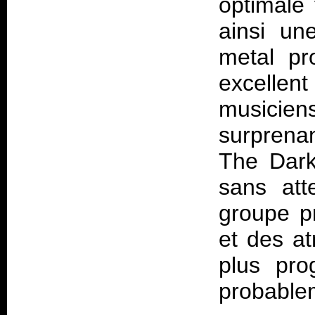
optimale
ainsi un
metal pr
excellent
musiciens
surprena
The Dark
sans att
groupe pr
et des a
plus pro