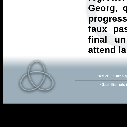
Georg, 
progres
faux pa
final u
attend la
Accueil
Chroniq
©Les Eternels 