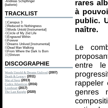
rares al
-Andreas Schipflinger
(batterie)
à pouvoi
TRACKLIST
public. 
1)
Canopus 3
2)
Reduced to Nothingness
naître.
3)
Words Untold [Instrumental]
4)
Circle of My 2nd Life
5)
Engraved Within
6)
Forever
7)
Dreams Unlived [Instrumental]
Le comb
8)
Dead Man Walking
9)
From Where the Dark Is Born
proposan
10)
Shriven
DISCOGRAPHIE
entre l
progress
Words Untold & Dreams Unlived
(2007)
Death & Legacy
(2011)
War of Ages
(2013)
rappeler
Codex Atlanticus
(2016)
Lionheart
(2017)
genres n
The Last Knight
(2020)
composit