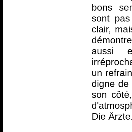
bons sen
sont pas 
clair, ma
démontrer
aussi e
irréproch
un refrai
digne de
son côté
d'atmosp