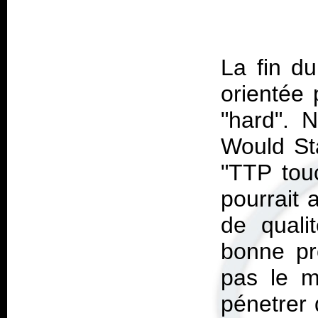
La fin d
orientée 
"hard". 
Would Sta
"TTP touc
pourrait 
de quali
bonne pr
pas le m
pénetrer 