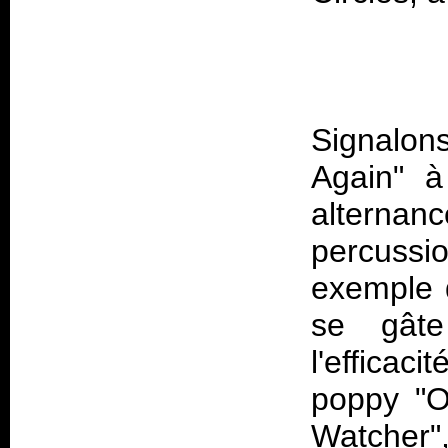
Signalon
Again" à
altern
percussio
exemple 
se gâte
l'efficac
poppy "O
Watcher"