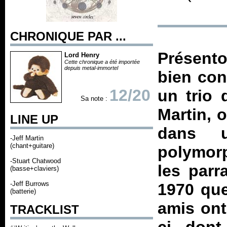
CHRONIQUE PAR ...
Présent
Lord Henry
Cette chronique a été importée
depuis metal-immortel
bien con
12/20
un trio
Sa note :
Martin, 
LINE UP
dans u
-Jeff Martin
(chant+guitare)
polymor
-Stuart Chatwood
les parr
(basse+claviers)
-Jeff Burrows
1970 que
(batterie)
amis ont
TRACKLIST