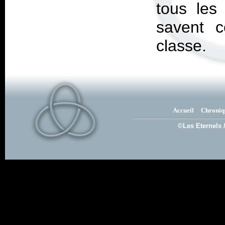
tous les
savent c
classe.
Accueil
Chroniq
©Les Eternels 