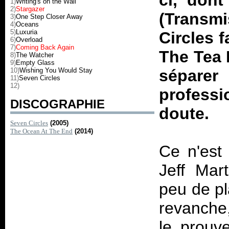
ci, dont
1)
Writing's on the Wall
2)
Stargazer
(
Transmi
3)
One Step Closer Away
4)
Oceans
5)
Luxuria
Circles
f
6)
Overload
7)
Coming Back Again
The Tea P
8)
The Watcher
9)
Empty Glass
10)
Wishing You Would Stay
sépar
11)
Seven Circles
12)
profess
DISCOGRAPHIE
doute.
Seven Circles
(2005)
The Ocean At The End
(2014)
Ce n'est
Jeff Mart
peu de pl
revanche, 
le prouve