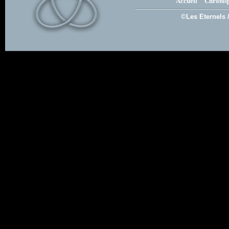
Accueil
Chroniq
©Les Eternels 