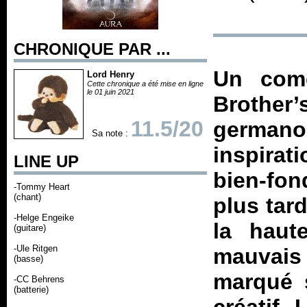
CHRONIQUE PAR ...
Un com
Lord Henry
Cette chronique a été mise en ligne
le 01 juin 2021
Brother’
11.5/20
germano-
Sa note :
inspirat
LINE UP
bien-fon
-Tommy Heart
(chant)
plus tar
-Helge Engeike
la haut
(guitare)
-Ule Ritgen
mauvais 
(basse)
marqué s
-CC Behrens
(batterie)