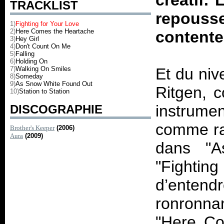
créatif.
TRACKLIST
repousse
1)
Fighting for Your Love
2)
Here Comes the Heartache
contente
3)
Hey Girl
4)
Don't Count On Me
5)
Falling
6)
Holding On
7)
Walking On Smiles
Et du niv
8)
Someday
9)
As Snow White Found Out
Ritgen, c
10)
Station to Station
instrume
DISCOGRAPHIE
comme ra
Brother's Keeper
(2006)
Aura
(2009)
dans "
"Fighting
d’entend
ronronn
"Here Co