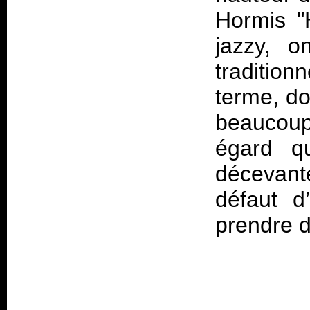
Hormis "
jazzy, o
traditio
terme, do
beaucoup
égard q
décevant
défaut d