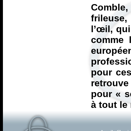
Comble,
frileuse
l’œil, qu
comme 
europé
profess
pour ces
retrouve
pour « s
à tout le