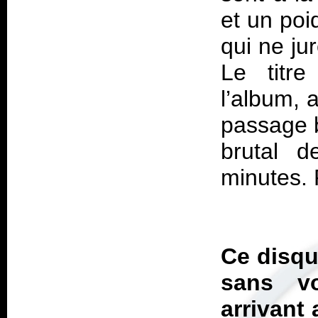
et un poi
qui ne jur
Le titr
l’album, 
passage b
brutal d
minutes. 
Ce disqu
sans vo
arrivant 