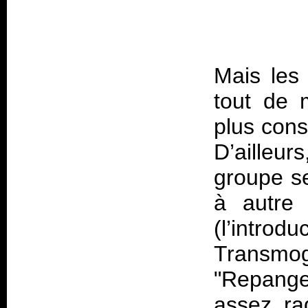
Mais les 
tout de 
plus const
D’ailleu
groupe se
à autre
(l’intro
Transmog
"Repange
assez ra