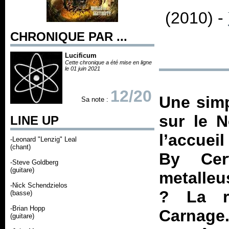
(2010) -
CHRONIQUE PAR ...
Lucificum
Cette chronique a été mise en ligne
le 01 juin 2021
12/20
Une simp
Sa note :
sur le N
LINE UP
l’accueil
-Leonard "Lenzig" Leal
(chant)
By Cert
-Steve Goldberg
(guitare)
metalleu
-Nick Schendzielos
? La re
(basse)
-Brian Hopp
Carnage.
(guitare)