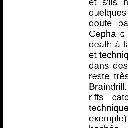
et s'ils
quelques
doute pa
Cephalic
death à l
et techni
dans des 
reste trè
Braindril
riffs ca
technique
exemple)