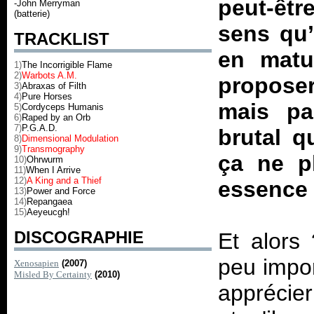
peut-êt
-John Merryman
(batterie)
sens qu’
TRACKLIST
en matu
1)
The Incorrigible Flame
2)
Warbots A.M.
propose
3)
Abraxas of Filth
4)
Pure Horses
mais pa
5)
Cordyceps Humanis
6)
Raped by an Orb
7)
P.G.A.D.
brutal q
8)
Dimensional Modulation
9)
Transmography
ça ne pl
10)
Ohrwurm
11)
When I Arrive
12)
A King and a Thief
essence 
13)
Power and Force
14)
Repangaea
15)
Aeyeucgh!
DISCOGRAPHIE
Et alors 
peu impor
Xenosapien
(2007)
Misled By Certainty
(2010)
apprécie