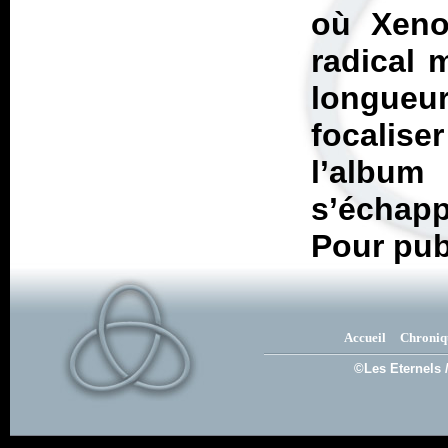
où
Xen
radical 
longueu
focalis
l’album 
s’échapp
Pour publ
Accueil
Chroniq
©Les Eternels 