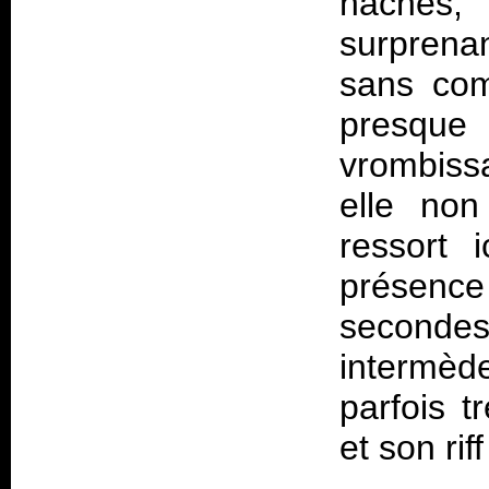
hachés,
surprena
sans com
presqu
vrombiss
elle non
ressort 
présence 
secondes
intermèd
parfois 