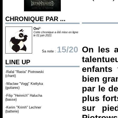
CHRONIQUE PAR ...
Oni²
Cette chronique a été mise en ligne
le 01 juin 2021
15/20
On les a
Sa note :
talentue
LINE UP
enfants 
-Rafal "Rasta" Piotrowski
(chant)
bien gran
-Waclaw "Vogg" Kieltyka
par le de
(guitares)
-Filip "Heinrich" Halucha
plus for
(basse)
sur pie
-Kerim "Krimh" Lechner
(batterie)
Piotrows