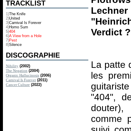
TRACKLIST
Lechner
1)
The Knife
2)
United
"Heinric
3)
Carnival Is Forever
4)
Homo Sum
Verdict ?
5)
404
6)
A View from a Hole
7)
Pest
8)
Silence
DISCOGRAPHIE
La patte
Nihility
(2002)
The Negation
(2004)
les prem
Organic Hallucinosis
(2006)
Carnival Is Forever
(2011)
guitariste
Cancer Culture
(2022)
"404", d
douter),
comme pe
suivi co