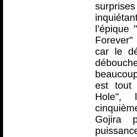
surpris
inquiétan
l’épique 
Forever"
car le d
débouch
beaucoup 
est tout
Hole", 
cinquiè
Gojira 
puissan