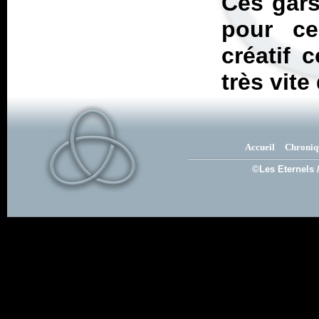
Ces gars
pour ce
créatif 
très vite
Accueil
Chroniq
©Les Eternels 