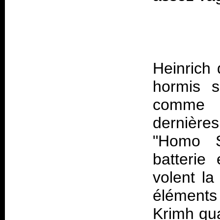
Heinrich 
hormis s
comme l
dernière
"Homo S
batterie
volent la
éléments
Krimh qua