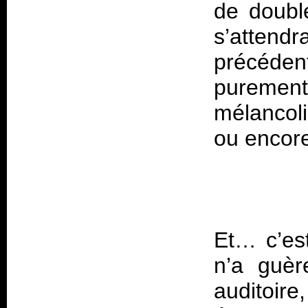
de double
s’atten
précéde
purement
mélancol
ou encor
Et… c’est
n’a guèr
auditoire