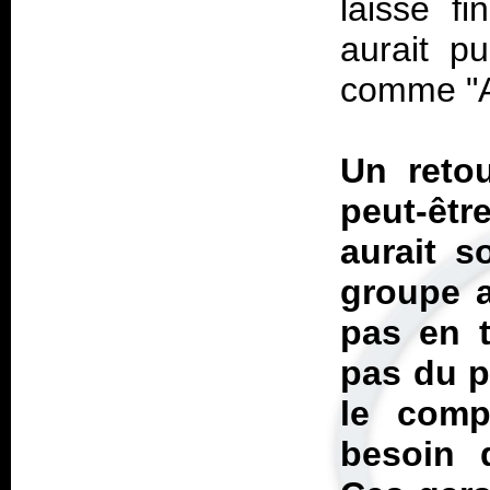
laisse f
aurait p
comme "A
Un reto
peut-êt
aurait s
groupe a
pas en 
pas du p
le comp
besoin 