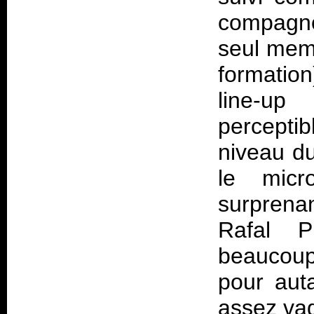
compagno
seul mem
formatio
line-up
percepti
niveau du
le mic
surprena
Rafal P
beaucoup
pour aut
assez va