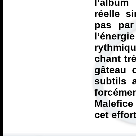
l’album
réelle s
pas par
l’éner
rythmiqu
chant trè
gâteau c
subtils 
forcéme
Malefic
cet effor