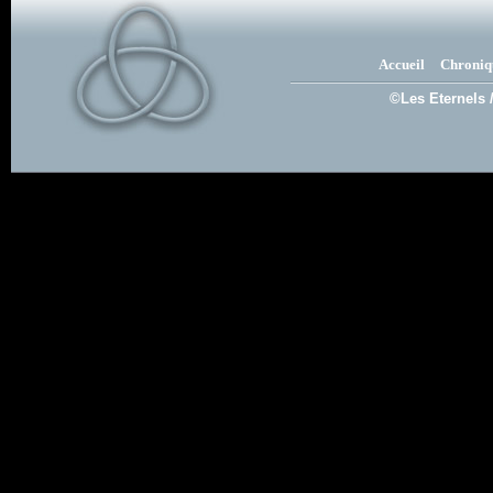
Accueil
Chroniq
©Les Eternels 