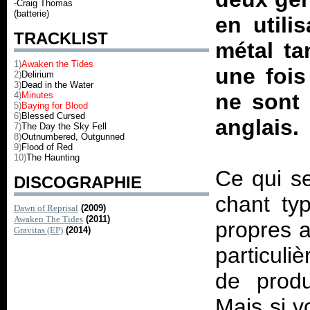
-Craig Thomas
(batterie)
en utili
TRACKLIST
métal ta
1)
Awaken the Tides
une fois
2)
Delirium
3)
Dead in the Water
ne sont 
4)
Minutes
5)
Baying for Blood
6)
Blessed Cursed
anglais.
7)
The Day the Sky Fell
8)
Outnumbered, Outgunned
9)
Flood of Red
10)
The Haunting
Ce qui se
DISCOGRAPHIE
chant ty
Dawn of Reprisal
(2009)
Awaken The Tides
(2011)
propres a
Gravitas (EP)
(2014)
particuli
de produ
Mais si v