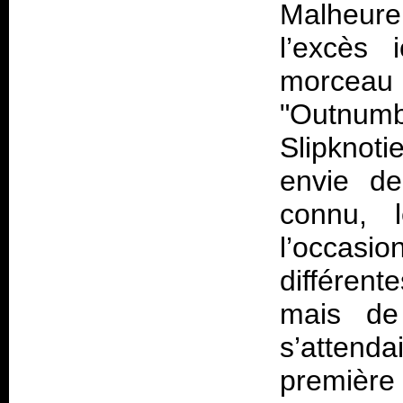
Malheur
l’excès 
morceau 
"Outnumb
Slipknot
envie de
connu, l
l’occas
différen
mais de
s’attenda
première