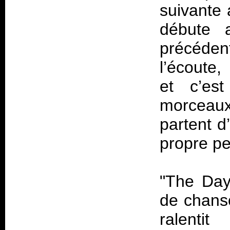
suivante 
débute 
précéde
l’écoute
et c’es
morceaux
partent d
propre pe
"The Day 
de chanso
ralent