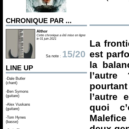
CHRONIQUE PAR ...
Althor
Cette chronique a été mise en ligne
le 01 juin 2021
La front
15/20
est parf
Sa note :
la bala
LINE UP
l’autre
-Dale Butler
(chant)
pourtant
-Ben Symons
l’autre
(guitare)
-Alex Vuskans
quoi c’
(guitare)
Malefice 
-Tom Hynes
(basse)
deux gen