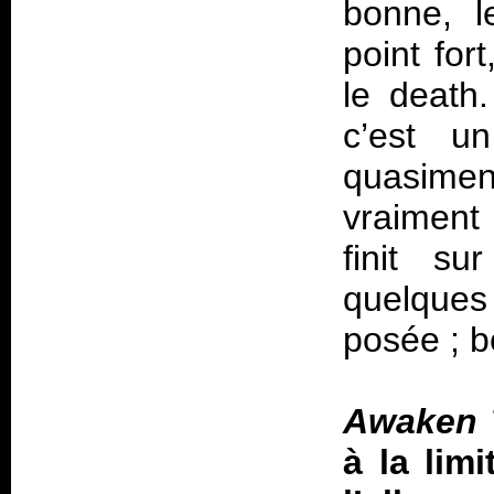
bonne, l
point for
le death.
c’est u
quasimen
vraiment 
finit s
quelques
posée ; b
Awaken 
à la lim