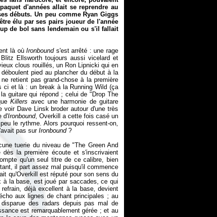
paquet d'années allait se reprendre au
s ses débuts. Un peu comme Ryan Giggs
être élu par ses pairs joueur de l'année
up de bol sans lendemain ou s'il fallait
ent là où
Ironbound
s'est arrêté : une rage
Blitz Ellsworth toujours aussi vicelard et
ieux clous rouillés, un Ron Lipnicki qui en
i déboulent pied au plancher du début à la
 ne retient pas grand-chose à la première
i et là : un break à la Running Wild (ça
la guitare qui répond ; celui de "Drop The
oque
Killers
avec une harmonie de guitare
 voir Dave Linsk broder autour d'une très
 d'
Ironbound
, Overkill a cette fois casé un
peu le rythme. Alors pourquoi ressent-on,
'avait pas sur
Ironbound
?
cune tuerie du niveau de "The Green And
dès la première écoute et s'inscrivaient
pte qu'un seul titre de ce calibre, bien
rtant, il part assez mal puisqu'il commence
it qu'Overkill est réputé pour son sens du
eux à la base, est joué par saccades, ce qui
 refrain, déjà excellent à la base, devient
écho aux lignes de chant principales ; au
e disparue des radars depuis pas mal de
issance est remarquablement gérée ; et au