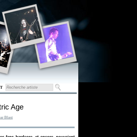
T
tric Age
ar Blast
les fans hardcore, et encore, pouvaient