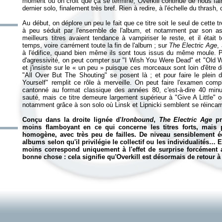
moment où on croit que ça se termine, Overkill continue de nous fa
dernier solo, finalement très bref. Rien à redire, à l'échelle du thrash, 
Au début, on déplore un peu le fait que ce titre soit le seul de cette 
à peu séduit par l'ensemble de l'album, et notamment par son 
meilleurs titres avaient tendance à vampiriser le reste, et il étai
temps, voire carrément toute la fin de l'album ; sur
The Electric Age
,
à l'édifice, quand bien même ils sont tous issus du même moule. P
d'agressivité, on peut compter sur "I Wish You Were Dead" et "Old 
et j'insiste sur le «
un peu
» puisque ces morceaux sont loin d'être
"All Over But The Shouting" se posent là ; et pour faire le plein d
Yourself" remplit ce rôle à merveille. On peut faire l'examen complet
cantonné au format classique des années 80, c'est-à-dire 40 minu
sauté, mais ce titre demeure largement supérieur à "Give A Little" o
notamment grâce à son solo où Linsk et Lipnicki semblent se réinca
Conçu dans la droite lignée d'
Ironbound
,
The Electric Age
pré
moins flamboyant en ce qui concerne les titres forts, mais 
homogène, avec très peu de failles. De niveau sensiblement é
albums selon qu'il privilégie le collectif ou les individualités…
moins correspond uniquement à l'effet de surprise forcément a
bonne chose : cela signifie qu'Overkill est désormais de retour à p