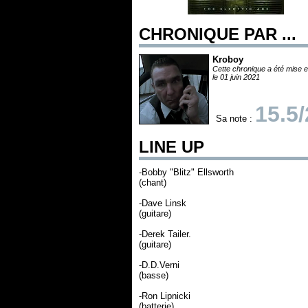
CHRONIQUE PAR ...
Kroboy
Cette chronique a été mise e
le 01 juin 2021
15.5
Sa note :
LINE UP
-Bobby "Blitz" Ellsworth
(chant)
-Dave Linsk
(guitare)
-Derek Tailer.
(guitare)
-D.D.Verni
(basse)
-Ron Lipnicki
(batterie)