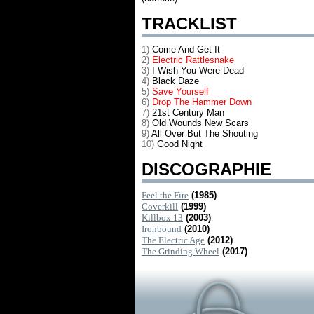
TRACKLIST
1)
Come And Get It
2)
Electric Rattlesnake
3)
I Wish You Were Dead
4)
Black Daze
5)
Save Yourself
6)
Drop The Hammer Down
7)
21st Century Man
8)
Old Wounds New Scars
9)
All Over But The Shouting
10)
Good Night
DISCOGRAPHIE
Feel the Fire
(1985)
Coverkill
(1999)
Killbox 13
(2003)
Ironbound
(2010)
The Electric Age
(2012)
The Grinding Wheel
(2017)