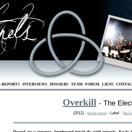
E-REPORTS
INTERVIEWS
DOSSIERS
TEAM
FORUM
LIENS
CONTAC
Overkill
- The Elec
(2012) -
thrash metal
- Label :
Nucle
Quand on y repense,
Ironbound
tenait du petit miracle. Seuls 