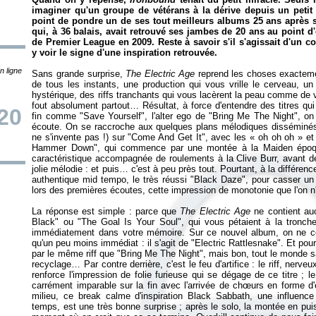
imaginer qu'un groupe de vétérans à la dérive depuis un petit 
point de pondre un de ses tout meilleurs albums 25 ans aprè
qui, à 36 balais, avait retrouvé ses jambes de 20 ans au point d'
de Premier League en 2009. Reste à savoir s'il s'agissait d'un co
y voir le signe d'une inspiration retrouvée.
n ligne
Sans grande surprise,
The Electric Age
reprend les choses exactem
de tous les instants, une production qui vous vrille le cerveau, un 
hystérique, des riffs tranchants qui vous lacèrent la peau comme de v
fout absolument partout… Résultat, à force d'entendre des titres qu
/20
fin comme "Save Yourself", l'alter ego de "Bring Me The Night", on
écoute. On se raccroche aux quelques plans mélodiques disséminés c
ne s'invente pas !) sur "Come And Get It", avec les « oh oh oh » et 
Hammer Down", qui commence par une montée à la Maiden ép
caractéristique accompagnée de roulements à la Clive Burr, avant de
jolie mélodie : et puis… c'est à peu près tout. Pourtant, à la différence
authentique mid tempo, le très réussi "Black Daze", pour casser un 
lors des premières écoutes, cette impression de monotonie que l'on n
La réponse est simple : parce que
The Electric Age
ne contient au
Black" ou "The Goal Is Your Soul", qui vous pétaient à la tronche 
immédiatement dans votre mémoire. Sur ce nouvel album, on ne com
qu'un peu moins immédiat : il s'agit de "Electric Rattlesnake". Et pou
par le même riff que "Bring Me The Night", mais bon, tout le monde sa
recyclage… Par contre derrière, c'est le feu d'artifice : le riff, nerv
renforce l'impression de folie furieuse qui se dégage de ce titre ; le
carrément imparable sur la fin avec l'arrivée de chœurs en forme d'
milieu, ce break calme d'inspiration Black Sabbath, une influenc
temps, est une très bonne surprise ; après le solo, la montée en pu