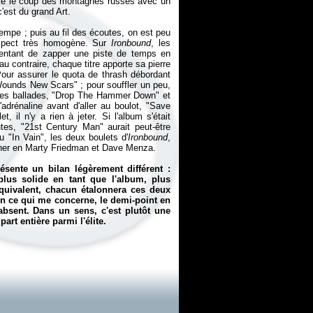
ire le coup des montagnes russes avec un
c'est du grand Art.
trempe ; puis au fil des écoutes, on est peu
aspect très homogène. Sur
Ironbound
, les
t tentant de zapper une piste de temps en
 au contraire, chaque titre apporte sa pierre
our assurer le quota de thrash débordant
Wounds New Scars" ; pour souffler un peu,
 des ballades, "Drop The Hammer Down" et
'adrénaline avant d'aller au boulot, "Save
, il n'y a rien à jeter. Si l'album s'était
tes, "21st Century Man" aurait peut-être
u "In Vain", les deux boulets d'
Ironbound
,
rner en Marty Friedman et Dave Menza.
sente un bilan légèrement différent :
plus solide en tant que l'album, plus
quivalent, chacun étalonnera ces deux
 En ce qui me concerne, le demi-point en
bsent. Dans un sens, c'est plutôt une
art entière parmi l'élite.